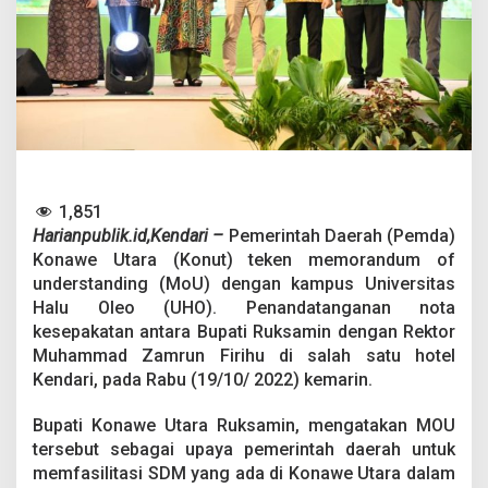
u
l
d
a
n
B
e
r
d
a
y
1,851
a
Harianpublik.id,Kendari –
Pemerintah Daerah (Pemda)
S
Konawe Utara (Konut) teken memorandum of
a
i
understanding (MoU) dengan kampus Universitas
n
Halu Oleo (UHO). Penandatanganan nota
g
kesepakatan antara Bupati Ruksamin dengan Rektor
,
Muhammad Zamrun Firihu di salah satu hotel
P
e
Kendari, pada Rabu (19/10/ 2022) kemarin.
m
d
Bupati Konawe Utara Ruksamin, mengatakan MOU
a
tersebut sebagai upaya pemerintah daerah untuk
K
memfasilitasi SDM yang ada di Konawe Utara dalam
o