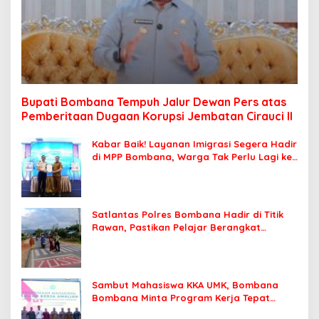
Bupati Bombana Tempuh Jalur Dewan Pers atas
Pemberitaan Dugaan Korupsi Jembatan Cirauci II
Kabar Baik! Layanan Imigrasi Segera Hadir
di MPP Bombana, Warga Tak Perlu Lagi ke
Kendari
Satlantas Polres Bombana Hadir di Titik
Rawan, Pastikan Pelajar Berangkat
Sekolah dengan Aman
Sambut Mahasiswa KKA UMK, Bombana
Bombana Minta Program Kerja Tepat
Sasaran