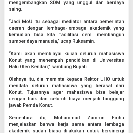
n
mengembangkan SDM yang unggul dan berdaya
u
saing.
t
T
“Jadi MoU itu sebagai mediator antara pemerintah
e
daerah dengan lembaga-lembaga akademik yang
k
e
kemudian bisa kita fasilitasi demi membangun
n
sumber daya manusia,” ucap Ruksamin.
M
o
“Kami akan membiayai kuliah seluruh mahasiswa
U
Konut yang menempuh pendidikan di Universitas
d
e
Halu Oleo Kendari,” sambung Bupati.
n
g
Olehnya itu, dia meminta kepada Rektor UHO untuk
a
mendata seluruh mahasiswa yang berasal dari
n
Konut. Tujuannya agar mahasiswa bisa belajar
U
H
dengan baik dan seluruh biaya menjadi tanggung
O
jawab Pemda Konut.
Sementara itu, Muhammad Zamrun Firihu
menjelaskan bahwa kerja sama antara lembaga
akademik sudah biasa dilakukan untuk bersinergi