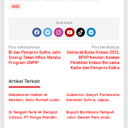
UHO
Ikuti Kami
N
Pos sebelumnya
Pos berikutnya
BI dan Pemprov Sultra Jalin
Semarak Bulan Vokasi 2022,
a
Sinergi Tekan Inflasi Melalui
BPVP Kendari Adakan
v
Program GNPIP
Pelatihan Vokasi Bersama
Kadin dan Pemprov Sultra
i
g
Artikel Terkait
a
s
Kebakaran Hebat di
Gubernur Genjot Pariwisata
Kendari, Satu Rumah Ludes
Daratan Sultra, Lepas
i
Terbakar
Famtrip Overland Jelajahi
p
Tiga Kabupaten Unggulan
Di Tengah Terik 44 Derajat
Bupati Bombana Tempuh
Celsius, PT Mulya Mandiri
Jalur Dewan Pers atas
o
Travel Pastikan Seluruh
Pemberitaan Dugaan
Jamaah Tetap Sehat dan
Korupsi Jembatan Cirauci II