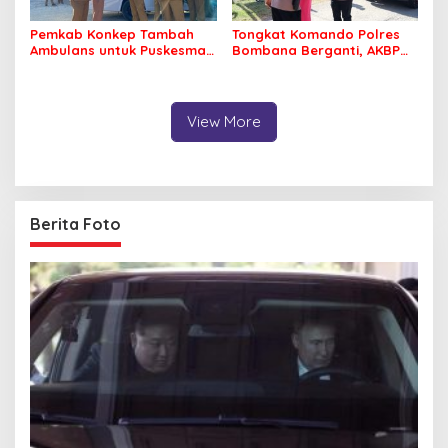
Pemkab Konkep Tambah
Tongkat Komando Polres
Ambulans untuk Puskesmas
Bombana Berganti, AKBP
Roko-Roko
Irwandhy Idrus Nahkodai
Kepolisian Bombana
View More
Berita Foto