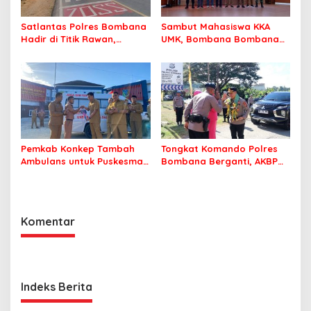
Satlantas Polres Bombana
Sambut Mahasiswa KKA
Hadir di Titik Rawan,
UMK, Bombana Bombana
Pastikan Pelajar Berangkat
Minta Program Kerja Tepat
Sekolah dengan Aman
Sasaran
Pemkab Konkep Tambah
Tongkat Komando Polres
Ambulans untuk Puskesmas
Bombana Berganti, AKBP
Roko-Roko
Irwandhy Idrus Nahkodai
Kepolisian Bombana
Komentar
Indeks Berita