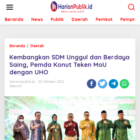
L
e
w
Beranda
News
Publik
Daerah
Pemkot
Pemprov
a
t
i
k
e
Beranda
/
Daerah
K
k
e
o
Kembangkan SDM Unggul dan Berdaya
m
n
b
Saing, Pemda Konut Teken MoU
t
a
e
dengan UHO
n
n
g
Harianpublik.id
20 Oktober 2022
k
Daerah
a
n
S
D
M
U
n
g
g