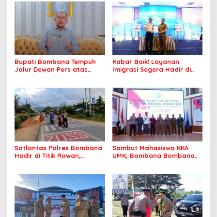
Bupati Bombana Tempuh
Kabar Baik! Layanan
Jalur Dewan Pers atas
Imigrasi Segera Hadir di
Pemberitaan Dugaan
MPP Bombana, Warga Tak
Korupsi Jembatan Cirauci II
Perlu Lagi ke Kendari
Satlantas Polres Bombana
Sambut Mahasiswa KKA
Hadir di Titik Rawan,
UMK, Bombana Bombana
Pastikan Pelajar Berangkat
Minta Program Kerja Tepat
Sekolah dengan Aman
Sasaran