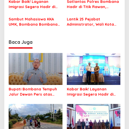
s
Kabar Baik! Layanan
Satlantas Polres Bombana
Nyaman Beribadah
Imigrasi Segera Hadir di
Hadir di Titik Rawan,
MPP Bombana, Warga Tak
Pastikan Pelajar Berangkat
Perlu Lagi ke Kendari
Sekolah dengan Aman
Sambut Mahasiswa KKA
Lantik 25 Pejabat
UMK, Bombana Bombana
Administrator, Wali Kota
Minta Program Kerja Tepat
Tegaskan ASN Harus
Sasaran
Berintegritas dan
Profesional Layani
Baca Juga
Masyarakat
Bupati Bombana Tempuh
Kabar Baik! Layanan
Jalur Dewan Pers atas
Imigrasi Segera Hadir di
Pemberitaan Dugaan
MPP Bombana, Warga Tak
Korupsi Jembatan Cirauci II
Perlu Lagi ke Kendari