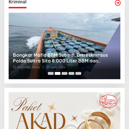
Kriminal
Bongkar Mafia BBM Subsidi, Ditreskrimsus
J
Polda Sultra Sita 8.000 Liter BBM dan
G
Ringkus 3 Tersangka
3
Di Kriminal, News
|
20 Juni 2026
Di