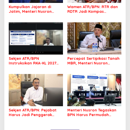
Kumpulkan Jajaran di
Wamen ATR/BPN: RTR dan
Jatim, Menteri Nusron
RDTR Jadi Kompas
Tegaskan Rakyat Harus
Pembangunan Bali
Jadi Prioritas
Sekjen ATR/BPN
Percepat Sertipikasi Tanah
Instruksikan RKA-KL 2027
MBR, Menteri Nusron
Berfokus pada
Pastikan Manfaat Program
Transformasi Layanan
Pemerintah Dirasakan Utuh
Pertanahan
Sekjen ATR/BPN: Pejabat
Menteri Nusron Tegaskan
Harus Jadi Penggerak
BPN Harus Permudah
Organisasi yang
Layanan, Kepentingan
Berdampak bagi
Masyarakat Jadi Prioritas
Masyarakat