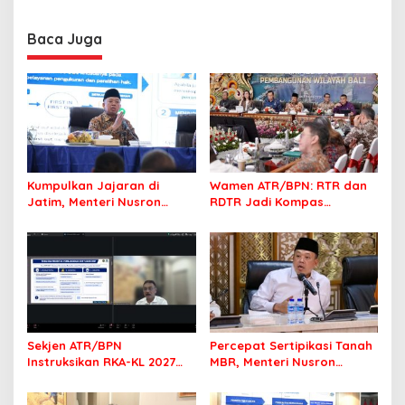
Sasaran
Berintegritas dan
Profesional Layani
Baca Juga
Masyarakat
Kumpulkan Jajaran di
Wamen ATR/BPN: RTR dan
Jatim, Menteri Nusron
RDTR Jadi Kompas
Tegaskan Rakyat Harus
Pembangunan Bali
Jadi Prioritas
Sekjen ATR/BPN
Percepat Sertipikasi Tanah
Instruksikan RKA-KL 2027
MBR, Menteri Nusron
Berfokus pada
Pastikan Manfaat Program
Transformasi Layanan
Pemerintah Dirasakan Utuh