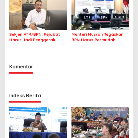
Pertanahan
Sekjen ATR/BPN: Pejabat
Menteri Nusron Tegaskan
Harus Jadi Penggerak
BPN Harus Permudah
Organisasi yang
Layanan, Kepentingan
Berdampak bagi
Masyarakat Jadi Prioritas
Masyarakat
Komentar
Indeks Berita