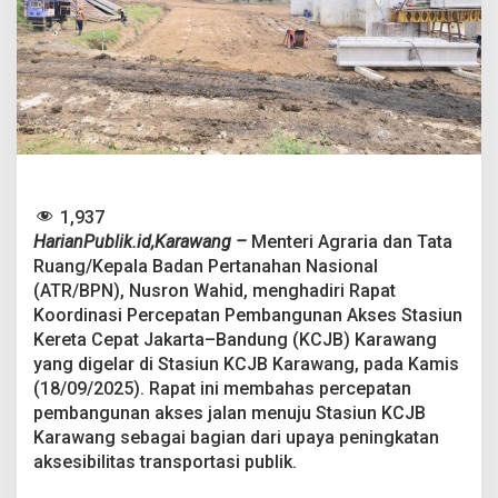
N
T
a
r
g
e
t
A
k
s
e
1,937
s
HarianPublik.id,Karawang –
Menteri Agraria dan Tata
K
Ruang/Kepala Badan Pertanahan Nasional
C
J
(ATR/BPN), Nusron Wahid, menghadiri Rapat
B
Koordinasi Percepatan Pembangunan Akses Stasiun
K
Kereta Cepat Jakarta–Bandung (KCJB) Karawang
a
yang digelar di Stasiun KCJB Karawang, pada Kamis
r
a
(18/09/2025). Rapat ini membahas percepatan
w
pembangunan akses jalan menuju Stasiun KCJB
a
Karawang sebagai bagian dari upaya peningkatan
n
aksesibilitas transportasi publik.
g
R