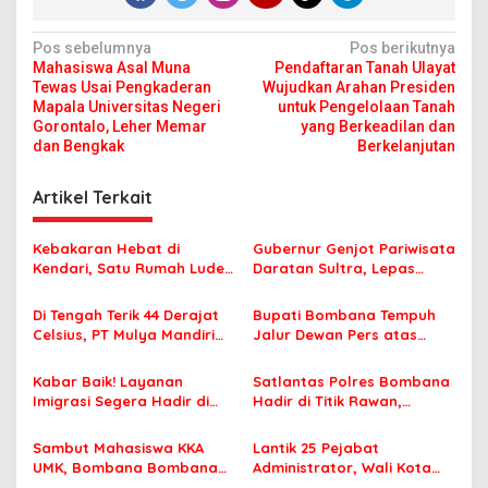
N
Pos sebelumnya
Pos berikutnya
Mahasiswa Asal Muna
Pendaftaran Tanah Ulayat
a
Tewas Usai Pengkaderan
Wujudkan Arahan Presiden
v
Mapala Universitas Negeri
untuk Pengelolaan Tanah
Gorontalo, Leher Memar
yang Berkeadilan dan
i
dan Bengkak
Berkelanjutan
g
Artikel Terkait
a
s
Kebakaran Hebat di
Gubernur Genjot Pariwisata
i
Kendari, Satu Rumah Ludes
Daratan Sultra, Lepas
p
Terbakar
Famtrip Overland Jelajahi
Tiga Kabupaten Unggulan
Di Tengah Terik 44 Derajat
Bupati Bombana Tempuh
o
Celsius, PT Mulya Mandiri
Jalur Dewan Pers atas
s
Travel Pastikan Seluruh
Pemberitaan Dugaan
Jamaah Tetap Sehat dan
Korupsi Jembatan Cirauci II
Kabar Baik! Layanan
Satlantas Polres Bombana
Nyaman Beribadah
Imigrasi Segera Hadir di
Hadir di Titik Rawan,
MPP Bombana, Warga Tak
Pastikan Pelajar Berangkat
Perlu Lagi ke Kendari
Sekolah dengan Aman
Sambut Mahasiswa KKA
Lantik 25 Pejabat
UMK, Bombana Bombana
Administrator, Wali Kota
Minta Program Kerja Tepat
Tegaskan ASN Harus