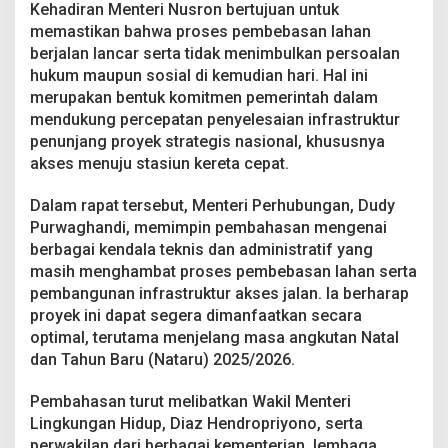
a
Kehadiran Menteri Nusron bertujuan untuk
m
memastikan bahwa proses pembebasan lahan
p
berjalan lancar serta tidak menimbulkan persoalan
u
hukum maupun sosial di kemudian hari. Hal ini
n
merupakan bentuk komitmen pemerintah dalam
g
S
mendukung percepatan penyelesaian infrastruktur
e
penunjang proyek strategis nasional, khususnya
b
akses menuju stasiun kereta cepat.
e
l
Dalam rapat tersebut, Menteri Perhubungan, Dudy
u
m
Purwaghandi, memimpin pembahasan mengenai
N
berbagai kendala teknis dan administratif yang
a
masih menghambat proses pembebasan lahan serta
t
pembangunan infrastruktur akses jalan. Ia berharap
a
r
proyek ini dapat segera dimanfaatkan secara
u
optimal, terutama menjelang masa angkutan Natal
2
dan Tahun Baru (Nataru) 2025/2026.
0
2
Pembahasan turut melibatkan Wakil Menteri
5
Lingkungan Hidup, Diaz Hendropriyono, serta
perwakilan dari berbagai kementerian, lembaga