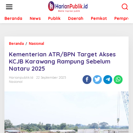
L
e
w
Beranda
News
Publik
Daerah
Pemkot
Pemprov
a
t
i
k
e
Beranda
/
Nasional
K
k
e
o
Kementerian ATR/BPN Target Akses
m
n
e
KCJB Karawang Rampung Sebelum
t
n
e
Nataru 2025
t
n
e
Harianpublik.id
22 September 2025
r
Nasional
i
a
n
A
T
R
/
B
P