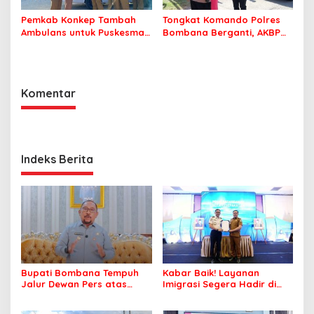
Pemkab Konkep Tambah
Tongkat Komando Polres
Ambulans untuk Puskesmas
Bombana Berganti, AKBP
Roko-Roko
Irwandhy Idrus Nahkodai
Kepolisian Bombana
Komentar
Indeks Berita
Bupati Bombana Tempuh
Kabar Baik! Layanan
Jalur Dewan Pers atas
Imigrasi Segera Hadir di
Pemberitaan Dugaan
MPP Bombana, Warga Tak
Korupsi Jembatan Cirauci II
Perlu Lagi ke Kendari