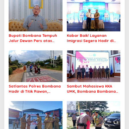
Bupati Bombana Tempuh
Kabar Baik! Layanan
Jalur Dewan Pers atas
Imigrasi Segera Hadir di
Pemberitaan Dugaan
MPP Bombana, Warga Tak
Korupsi Jembatan Cirauci II
Perlu Lagi ke Kendari
Satlantas Polres Bombana
Sambut Mahasiswa KKA
Hadir di Titik Rawan,
UMK, Bombana Bombana
Pastikan Pelajar Berangkat
Minta Program Kerja Tepat
Sekolah dengan Aman
Sasaran