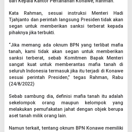
dari Kepala Kantor Pertanahan Konawe, Rahman.
a
p
T
Kata Rahman, sesuai instruksi Menteri Hadi
i
Tjahjanto dan perintah langsung Presiden tidak akan
n
segan untuk memberikan sanksi terberat kepada
d
pihaknya jika terbukti.
a
k
T
“Jika memang ada oknum BPN yang terlibat mafia
e
tanah, kami tidak akan segan untuk memberikan
g
sanksi terberat, sebab Komitmen Bapak Menteri
a
sangat kuat untuk memberantas mafia tanah di
s
seluruh Indonesia termasuk jika itu terjadi di Konawe
A
n
sesuai perintah Presiden,” tegas Rahman, Rabu
g
(24/8/2022)
g
o
Sebab sambung dia, definisi mafia tanah itu adalah
t
sekelompok orang maupun kelompok yang
a
n
melakukan pemufakatan jahat dengan objek berupa
y
aset tanah milik orang lain.
a
y
Namun terkait, tentang oknum BPN Konawe memiliki
a