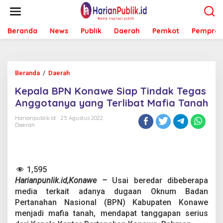
L
e
w
Beranda
News
Publik
Daerah
Pemkot
Pemprov
a
t
i
k
e
Beranda
/
Daerah
K
k
e
o
Kepala BPN Konawe Siap Tindak Tegas
p
n
a
Anggotanya yang Terlibat Mafia Tanah
t
l
e
a
Harianpublik.id
25 Agustus 2022
n
Daerah
B
P
N
K
o
1,595
n
Harianpunlik.id,Konawe –
Usai beredar dibeberapa
a
w
media terkait adanya dugaan Oknum Badan
e
Pertanahan Nasional (BPN) Kabupaten Konawe
S
menjadi mafia tanah, mendapat tanggapan serius
i