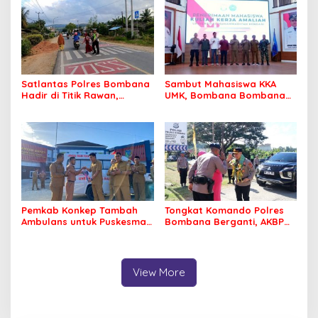
Satlantas Polres Bombana
Sambut Mahasiswa KKA
Hadir di Titik Rawan,
UMK, Bombana Bombana
Pastikan Pelajar Berangkat
Minta Program Kerja Tepat
Sekolah dengan Aman
Sasaran
Pemkab Konkep Tambah
Tongkat Komando Polres
Ambulans untuk Puskesmas
Bombana Berganti, AKBP
Roko-Roko
Irwandhy Idrus Nahkodai
Kepolisian Bombana
View More