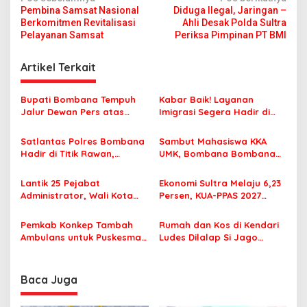
N
Pembina Samsat Nasional
Diduga Ilegal, Jaringan –
a
Berkomitmen Revitalisasi
Ahli Desak Polda Sultra
v
Pelayanan Samsat
Periksa Pimpinan PT BMI
i
Artikel Terkait
g
a
Bupati Bombana Tempuh
Kabar Baik! Layanan
s
Jalur Dewan Pers atas
Imigrasi Segera Hadir di
Pemberitaan Dugaan
MPP Bombana, Warga Tak
i
Korupsi Jembatan Cirauci II
Perlu Lagi ke Kendari
Satlantas Polres Bombana
Sambut Mahasiswa KKA
p
Hadir di Titik Rawan,
UMK, Bombana Bombana
Pastikan Pelajar Berangkat
Minta Program Kerja Tepat
o
Sekolah dengan Aman
Sasaran
Lantik 25 Pejabat
Ekonomi Sultra Melaju 6,23
s
Administrator, Wali Kota
Persen, KUA-PPAS 2027
Tegaskan ASN Harus
Resmi Masuk DPRD
Berintegritas dan
Pemkab Konkep Tambah
Rumah dan Kos di Kendari
Profesional Layani
Ambulans untuk Puskesmas
Ludes Dilalap Si Jago
Masyarakat
Roko-Roko
Merah
Baca Juga