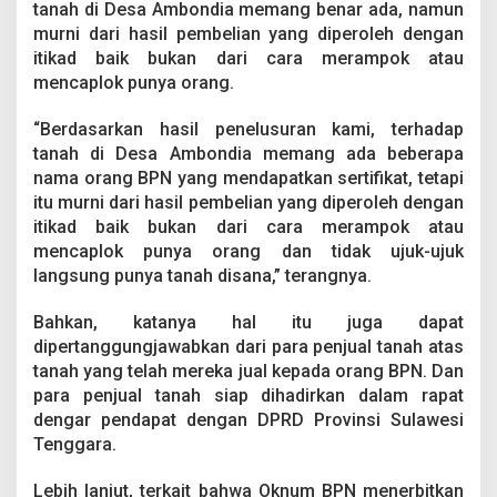
tanah di Desa Ambondia memang benar ada, namun
n
g
murni dari hasil pembelian yang diperoleh dengan
T
itikad baik bukan dari cara merampok atau
e
mencaplok punya orang.
r
l
“Berdasarkan hasil penelusuran kami, terhadap
i
b
tanah di Desa Ambondia memang ada beberapa
a
nama orang BPN yang mendapatkan sertifikat, tetapi
t
itu murni dari hasil pembelian yang diperoleh dengan
M
itikad baik bukan dari cara merampok atau
a
f
mencaplok punya orang dan tidak ujuk-ujuk
i
langsung punya tanah disana,” terangnya.
a
T
Bahkan, katanya hal itu juga dapat
a
dipertanggungjawabkan dari para penjual tanah atas
n
a
tanah yang telah mereka jual kepada orang BPN. Dan
h
para penjual tanah siap dihadirkan dalam rapat
dengar pendapat dengan DPRD Provinsi Sulawesi
Tenggara.
Lebih lanjut, terkait bahwa Oknum BPN menerbitkan