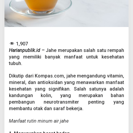
i
n
M
i
n
u
m
A
1,907
i
r
Harianpublik.id –
Jahe merupakan salah satu rempah
J
yang memiliki banyak manfaat untuk kesehatan
a
tubuh.
h
e
Dikutip dari Kompas.com, jahe mengandung vitamin,
mineral, dan antioksidan yang menawarkan manfaat
kesehatan yang signifikan. Salah satunya adalah
kandungan kolin, yang merupakan bahan
pembangun neurotransmiter penting yang
membantu otak dan saraf bekerja.
Manfaat rutin minum air jahe