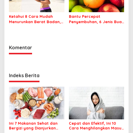
Ketahui 8 Cara Mudah
Bantu Percepat
Menurunkan Berat Badan,
Penyembuhan, 6 Jenis Buah
Apa Saja?
Ini Baik Dikonsumsi
Penderita DBD
Komentar
Indeks Berita
Ini 7 Makanan Sehat dan
Cepat dan Efektif, Ini 10
Bergizi yang Dianjurkan
Cara Menghilangkan Masuk
Dikonsumsi
Angin