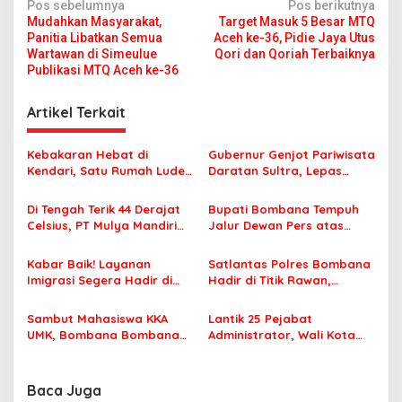
N
Pos sebelumnya
Pos berikutnya
Mudahkan Masyarakat,
Target Masuk 5 Besar MTQ
a
Panitia Libatkan Semua
Aceh ke-36, Pidie Jaya Utus
v
Wartawan di Simeulue
Qori dan Qoriah Terbaiknya
Publikasi MTQ Aceh ke-36
i
g
Artikel Terkait
a
s
Kebakaran Hebat di
Gubernur Genjot Pariwisata
Kendari, Satu Rumah Ludes
Daratan Sultra, Lepas
i
Terbakar
Famtrip Overland Jelajahi
p
Tiga Kabupaten Unggulan
Di Tengah Terik 44 Derajat
Bupati Bombana Tempuh
Celsius, PT Mulya Mandiri
Jalur Dewan Pers atas
o
Travel Pastikan Seluruh
Pemberitaan Dugaan
s
Jamaah Tetap Sehat dan
Korupsi Jembatan Cirauci II
Kabar Baik! Layanan
Satlantas Polres Bombana
Nyaman Beribadah
Imigrasi Segera Hadir di
Hadir di Titik Rawan,
MPP Bombana, Warga Tak
Pastikan Pelajar Berangkat
Perlu Lagi ke Kendari
Sekolah dengan Aman
Sambut Mahasiswa KKA
Lantik 25 Pejabat
UMK, Bombana Bombana
Administrator, Wali Kota
Minta Program Kerja Tepat
Tegaskan ASN Harus
Sasaran
Berintegritas dan
Profesional Layani
Baca Juga
Masyarakat