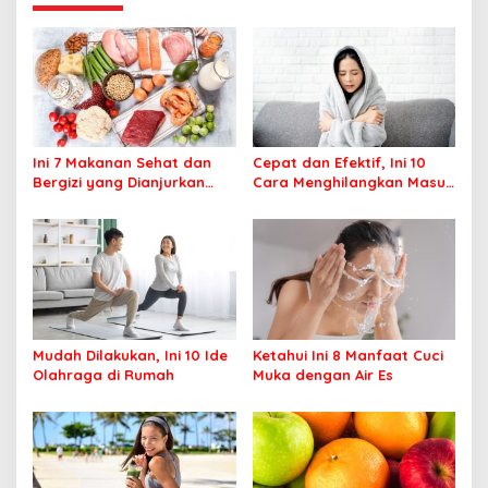
Ini 7 Makanan Sehat dan
Cepat dan Efektif, Ini 10
Bergizi yang Dianjurkan
Cara Menghilangkan Masuk
Dikonsumsi
Angin
Mudah Dilakukan, Ini 10 Ide
Ketahui Ini 8 Manfaat Cuci
Olahraga di Rumah
Muka dengan Air Es