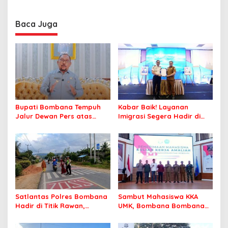
Minta Program Kerja Tepat
Tegaskan ASN Harus
Sasaran
Berintegritas dan
Profesional Layani
Baca Juga
Masyarakat
Bupati Bombana Tempuh
Kabar Baik! Layanan
Jalur Dewan Pers atas
Imigrasi Segera Hadir di
Pemberitaan Dugaan
MPP Bombana, Warga Tak
Korupsi Jembatan Cirauci II
Perlu Lagi ke Kendari
Satlantas Polres Bombana
Sambut Mahasiswa KKA
Hadir di Titik Rawan,
UMK, Bombana Bombana
Pastikan Pelajar Berangkat
Minta Program Kerja Tepat
Sekolah dengan Aman
Sasaran