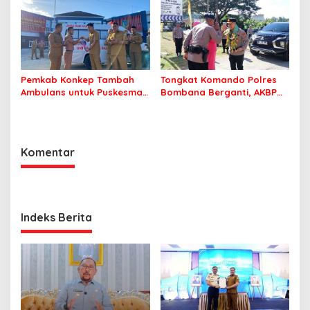
Pemkab Konkep Tambah
Tongkat Komando Polres
Ambulans untuk Puskesmas
Bombana Berganti, AKBP
Roko-Roko
Irwandhy Idrus Nahkodai
Kepolisian Bombana
Komentar
Indeks Berita