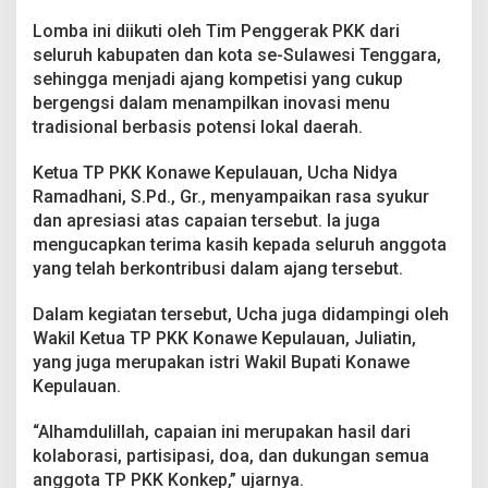
t
J
Lomba ini diikuti oleh Tim Penggerak PKK dari
u
seluruh kabupaten dan kota se-Sulawesi Tenggara,
a
sehingga menjadi ajang kompetisi yang cukup
r
bergengsi dalam menampilkan inovasi menu
a
tradisional berbasis potensi lokal daerah.
I
I
d
Ketua TP PKK Konawe Kepulauan, Ucha Nidya
i
Ramadhani, S.Pd., Gr., menyampaikan rasa syukur
H
dan apresiasi atas capaian tersebut. Ia juga
U
mengucapkan terima kasih kepada seluruh anggota
T
S
yang telah berkontribusi dalam ajang tersebut.
u
l
Dalam kegiatan tersebut, Ucha juga didampingi oleh
t
Wakil Ketua TP PKK Konawe Kepulauan, Juliatin,
r
yang juga merupakan istri Wakil Bupati Konawe
a
k
Kepulauan.
e
-
“Alhamdulillah, capaian ini merupakan hasil dari
6
kolaborasi, partisipasi, doa, dan dukungan semua
2
anggota TP PKK Konkep,” ujarnya.