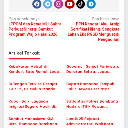
N
Pos sebelumnya
Pos berikutnya
LPPOM dan Ketua MUI Sultra
BPN Kendari Akui Arsip
a
Perkuat Sinergi Sambut
Sertifikat Hilang, Sengketa
v
Program Wajib Halal 2026
Lahan Eks PGSD Menguat di
Pengadilan
i
g
Artikel Terkait
a
s
Kebakaran Hebat di
Gubernur Genjot Pariwisata
Kendari, Satu Rumah Ludes
Daratan Sultra, Lepas
i
Terbakar
Famtrip Overland Jelajahi
p
Tiga Kabupaten Unggulan
Di Tengah Terik 44 Derajat
Bupati Bombana Tempuh
Celsius, PT Mulya Mandiri
Jalur Dewan Pers atas
o
Travel Pastikan Seluruh
Pemberitaan Dugaan
s
Jamaah Tetap Sehat dan
Korupsi Jembatan Cirauci II
Kabar Baik! Layanan
Satlantas Polres Bombana
Nyaman Beribadah
Imigrasi Segera Hadir di
Hadir di Titik Rawan,
MPP Bombana, Warga Tak
Pastikan Pelajar Berangkat
Perlu Lagi ke Kendari
Sekolah dengan Aman
Sambut Mahasiswa KKA
Lantik 25 Pejabat
UMK, Bombana Bombana
Administrator, Wali Kota