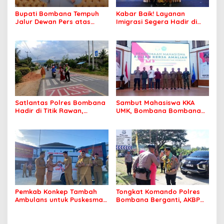
Bupati Bombana Tempuh
Kabar Baik! Layanan
Jalur Dewan Pers atas
Imigrasi Segera Hadir di
Pemberitaan Dugaan
MPP Bombana, Warga Tak
Korupsi Jembatan Cirauci II
Perlu Lagi ke Kendari
Satlantas Polres Bombana
Sambut Mahasiswa KKA
Hadir di Titik Rawan,
UMK, Bombana Bombana
Pastikan Pelajar Berangkat
Minta Program Kerja Tepat
Sekolah dengan Aman
Sasaran
Pemkab Konkep Tambah
Tongkat Komando Polres
Ambulans untuk Puskesmas
Bombana Berganti, AKBP
Roko-Roko
Irwandhy Idrus Nahkodai
Kepolisian Bombana