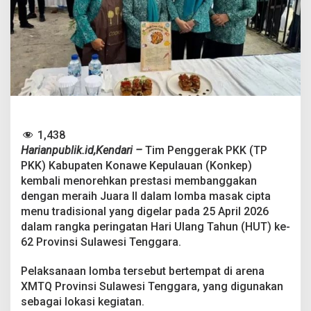
l
K
o
n
k
e
p
B
e
r
s
1,438
i
Harianpublik.id,Kendari –
Tim Penggerak PKK (TP
n
PKK) Kabupaten Konawe Kepulauan (Konkep)
a
r
kembali menorehkan prestasi membanggakan
,
dengan meraih Juara II dalam lomba masak cipta
T
menu tradisional yang digelar pada 25 April 2026
P
dalam rangka peringatan Hari Ulang Tahun (HUT) ke-
P
62 Provinsi Sulawesi Tenggara.
K
K
S
Pelaksanaan lomba tersebut bertempat di arena
a
XMTQ Provinsi Sulawesi Tenggara, yang digunakan
b
sebagai lokasi kegiatan.
e