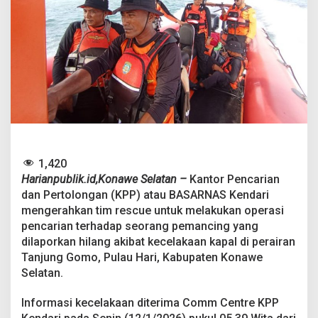
a
d
a
i
d
i
P
e
r
a
i
r
a
1,420
n
Harianpublik.id,Konawe Selatan –
Kantor Pencarian
T
dan Pertolongan (KPP) atau BASARNAS Kendari
a
n
mengerahkan tim rescue untuk melakukan operasi
j
pencarian terhadap seorang pemancing yang
u
dilaporkan hilang akibat kecelakaan kapal di perairan
n
Tanjung Gomo, Pulau Hari, Kabupaten Konawe
g
Selatan.
G
o
m
Informasi kecelakaan diterima Comm Centre KPP
o