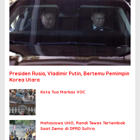
Presiden Rusia, Vladimir Putin, Bertemu Pemimpin
Korea Utara
Kota Tua Markas VOC
Mahasiswa UHO, Randi Tewas Tertembak
Saat Demo di DPRD Sultra