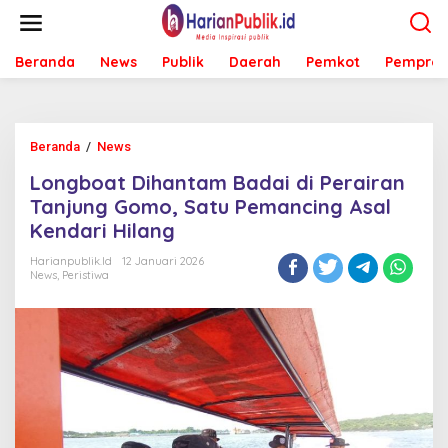
L
e
w
Beranda
News
Publik
Daerah
Pemkot
Pemprov
a
t
i
k
e
Beranda
/
News
L
k
o
o
Longboat Dihantam Badai di Perairan
n
n
g
Tanjung Gomo, Satu Pemancing Asal
t
b
e
Kendari Hilang
o
n
a
Harianpublik.id
12 Januari 2026
t
News
,
Peristiwa
D
i
h
a
n
t
a
m
B