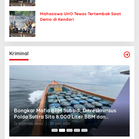
Mahasiswa UHO Tewas Tertembak Saat
Demo di Kendari
Kriminal
Bongkar Mafia BBM Subsidi, Ditreskrimsus
J
Polda Sultra Sita 8.000 Liter BBM dan
G
Ringkus 3 Tersangka
3
Di Kriminal, News
|
20 Juni 2026
Di