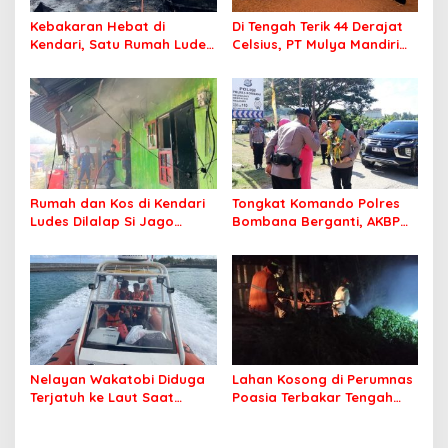
Kebakaran Hebat di
Di Tengah Terik 44 Derajat
Kendari, Satu Rumah Ludes
Celsius, PT Mulya Mandiri
Terbakar
Travel Pastikan Seluruh
Jamaah Tetap Sehat dan
Nyaman Beribadah
Rumah dan Kos di Kendari
Tongkat Komando Polres
Ludes Dilalap Si Jago
Bombana Berganti, AKBP
Merah
Irwandhy Idrus Nahkodai
Kepolisian Bombana
Nelayan Wakatobi Diduga
Lahan Kosong di Perumnas
Terjatuh ke Laut Saat
Poasia Terbakar Tengah
Memancing
Malam