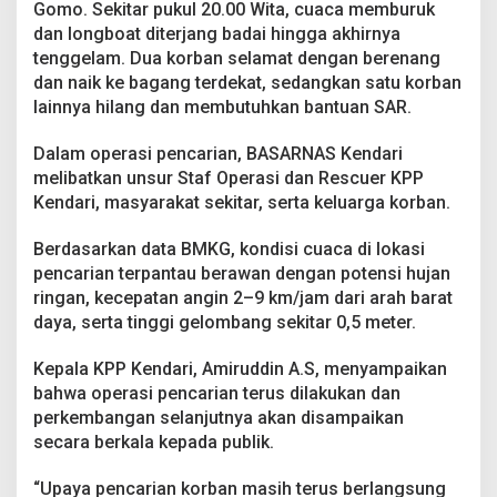
Gomo. Sekitar pukul 20.00 Wita, cuaca memburuk
H
i
dan longboat diterjang badai hingga akhirnya
l
tenggelam. Dua korban selamat dengan berenang
a
dan naik ke bagang terdekat, sedangkan satu korban
n
lainnya hilang dan membutuhkan bantuan SAR.
g
Dalam operasi pencarian, BASARNAS Kendari
melibatkan unsur Staf Operasi dan Rescuer KPP
Kendari, masyarakat sekitar, serta keluarga korban.
Berdasarkan data BMKG, kondisi cuaca di lokasi
pencarian terpantau berawan dengan potensi hujan
ringan, kecepatan angin 2–9 km/jam dari arah barat
daya, serta tinggi gelombang sekitar 0,5 meter.
Kepala KPP Kendari, Amiruddin A.S, menyampaikan
bahwa operasi pencarian terus dilakukan dan
perkembangan selanjutnya akan disampaikan
secara berkala kepada publik.
“Upaya pencarian korban masih terus berlangsung