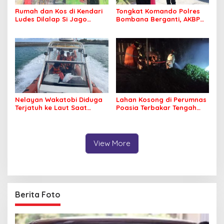
Rumah dan Kos di Kendari
Tongkat Komando Polres
Ludes Dilalap Si Jago
Bombana Berganti, AKBP
Merah
Irwandhy Idrus Nahkodai
Kepolisian Bombana
Nelayan Wakatobi Diduga
Lahan Kosong di Perumnas
Terjatuh ke Laut Saat
Poasia Terbakar Tengah
Memancing
Malam
View More
Berita Foto