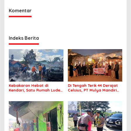
Komentar
Indeks Berita
Kebakaran Hebat di
Di Tengah Terik 44 Derajat
Kendari, Satu Rumah Ludes
Celsius, PT Mulya Mandiri
Terbakar
Travel Pastikan Seluruh
Jamaah Tetap Sehat dan
Nyaman Beribadah