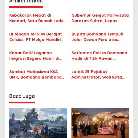
Artikel Terkait
a
s
Kebakaran Hebat di
Gubernur Genjot Pariwisata
Kendari, Satu Rumah Ludes
Daratan Sultra, Lepas
i
Terbakar
Famtrip Overland Jelajahi
p
Tiga Kabupaten Unggulan
Di Tengah Terik 44 Derajat
Bupati Bombana Tempuh
Celsius, PT Mulya Mandiri
Jalur Dewan Pers atas
o
Travel Pastikan Seluruh
Pemberitaan Dugaan
s
Jamaah Tetap Sehat dan
Korupsi Jembatan Cirauci II
Kabar Baik! Layanan
Satlantas Polres Bombana
Nyaman Beribadah
Imigrasi Segera Hadir di
Hadir di Titik Rawan,
MPP Bombana, Warga Tak
Pastikan Pelajar Berangkat
Perlu Lagi ke Kendari
Sekolah dengan Aman
Sambut Mahasiswa KKA
Lantik 25 Pejabat
UMK, Bombana Bombana
Administrator, Wali Kota
Minta Program Kerja Tepat
Tegaskan ASN Harus
Sasaran
Berintegritas dan
Profesional Layani
Baca Juga
Masyarakat