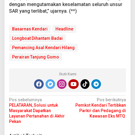
dengan mengutamakan keselamatan seluruh unsur
SAR yang terlibat,” ujarnya. (**)
Basarnas Kendari
Headline
Longboat Dihantam Badai
Pemancing Asal Kendari Hilang
Perairan Tanjung Gomo
Ikuti Kami
N
Pos sebelumnya
Pos berikutnya
PELATARAN, Solusi untuk
Pemkot Kendari Tertibkan
a
Masyarakat Dapatkan
Parkir dan Pedagang di
v
Layanan Pertanahan di Akhir
Kawasan Eks MTQ
Pekan
i
g