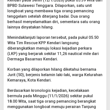
Kendari pada Senin (12/1/2026) pukul 05.39 Wita dari
,
BPBD Sulawesi Tenggara. Dilaporkan, satu unit
S
longboat yang membawa tiga orang pemancing
a
t
tenggelam setelah diterjang badai. Dua orang
u
berhasil menyelamatkan diri, sementara satu orang
P
lainnya dinyatakan hilang.
e
m
Menindaklanjuti laporan tersebut, pada pukul 05.50
a
n
Wita Tim Rescue KPP Kendari langsung
c
diberangkatkan menuju lokasi kejadian perkara
i
(LKP) yang berjarak sekitar 11,26 nautical mile dari
n
Dermaga Basarnas Kendari.
g
A
s
Korban yang dilaporkan hilang diketahui bernama
a
Jurit (50), berjenis kelamin laki-laki, warga Kelurahan
l
Kemaraya, Kota Kendari.
K
e
Berdasarkan kronologis kejadian, kecelakaan
n
d
bermula pada Minggu (11/1/2026) sekitar pukul
a
18.00 Wita, saat tiga orang pemancing berangkat
r
menggunakan longboat menuju perairan Tanjung
i