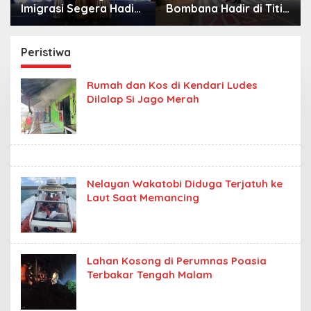
Imigrasi Segera Hadir
Bombana Hadir di Titik
di MPP Bombana,
Rawan, Pastikan
Warga Tak Perlu Lagi
Pelajar Berangkat
ke Kendari
Sekolah dengan Aman
Peristiwa
Rumah dan Kos di Kendari Ludes
Dilalap Si Jago Merah
Nelayan Wakatobi Diduga Terjatuh ke
Laut Saat Memancing
Lahan Kosong di Perumnas Poasia
Terbakar Tengah Malam