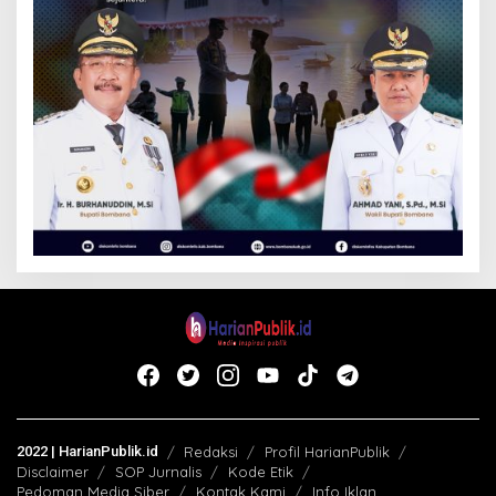
2022 | HarianPublik.id
Redaksi
Profil HarianPublik
Disclaimer
SOP Jurnalis
Kode Etik
Pedoman Media Siber
Kontak Kami
Info Iklan