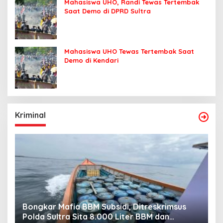
Mahasiswa UHO, Randi Tewas Tertembak
Saat Demo di DPRD Sultra
Mahasiswa UHO Tewas Tertembak Saat
Demo di Kendari
Kriminal
Bongkar Mafia BBM Subsidi, Ditreskrimsus
J
Polda Sultra Sita 8.000 Liter BBM dan
G