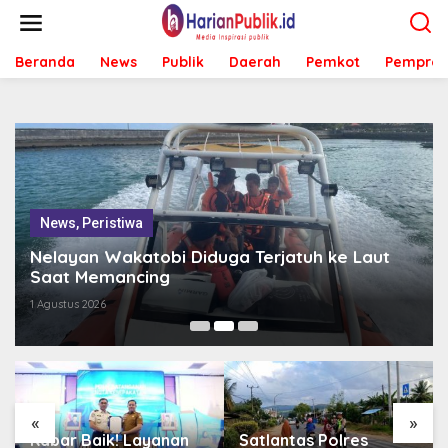
L
e
w
Beranda
News
Publik
Daerah
Pemkot
Pemprov
a
t
i
k
e
k
o
n
t
News
,
Peristiwa
e
n
Nelayan Wakatobi Diduga Terjatuh ke Laut
Saat Memancing
1 Agustus 2026
«
»
Kabar Baik! Layanan
Satlantas Polres