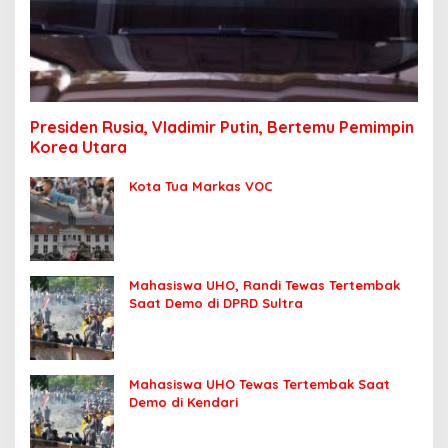
Presiden Rusia, Vladimir Putin, Bertemu Pemimpin
Korea Utara
Kota Tua Markas VOC
Mahasiswa UHO, Randi Tewas Tertembak
Saat Demo di DPRD Sultra
Mahasiswa UHO Tewas Tertembak Saat
Demo di Kendari