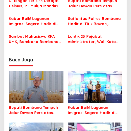
p
Di Tengah Terik 44 Derajat
Bupati Bombana Tempuh
Celsius, PT Mulya Mandiri
Jalur Dewan Pers atas
o
Travel Pastikan Seluruh
Pemberitaan Dugaan
s
Jamaah Tetap Sehat dan
Korupsi Jembatan Cirauci II
Kabar Baik! Layanan
Satlantas Polres Bombana
Nyaman Beribadah
Imigrasi Segera Hadir di
Hadir di Titik Rawan,
MPP Bombana, Warga Tak
Pastikan Pelajar Berangkat
Perlu Lagi ke Kendari
Sekolah dengan Aman
Sambut Mahasiswa KKA
Lantik 25 Pejabat
UMK, Bombana Bombana
Administrator, Wali Kota
Minta Program Kerja Tepat
Tegaskan ASN Harus
Sasaran
Berintegritas dan
Profesional Layani
Baca Juga
Masyarakat
Bupati Bombana Tempuh
Kabar Baik! Layanan
Jalur Dewan Pers atas
Imigrasi Segera Hadir di
Pemberitaan Dugaan
MPP Bombana, Warga Tak
Korupsi Jembatan Cirauci II
Perlu Lagi ke Kendari