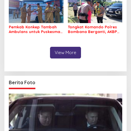
Pemkab Konkep Tambah
Tongkat Komando Polres
Ambulans untuk Puskesmas
Bombana Berganti, AKBP
Roko-Roko
Irwandhy Idrus Nahkodai
Kepolisian Bombana
View More
Berita Foto