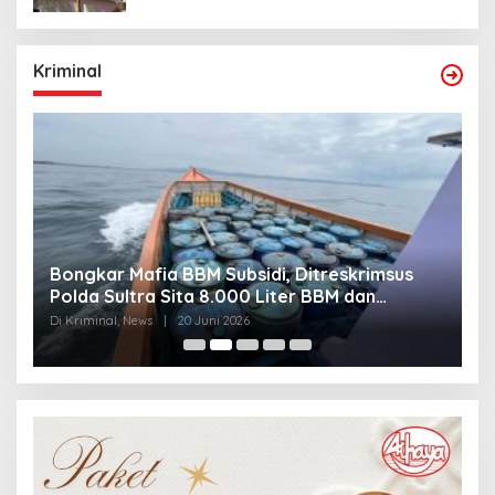
Kriminal
Bongkar Mafia BBM Subsidi, Ditreskrimsus
J
Polda Sultra Sita 8.000 Liter BBM dan
G
Ringkus 3 Tersangka
3
Di Kriminal, News
|
20 Juni 2026
Di