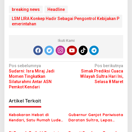
breaking news
Headline
LSM LIRA Konkep Hadir Sebagai Pengontrol Kebijakan P
emerintahan
Ikuti Kami
N
Pos sebelumnya
Pos berikutnya
Sudarni: Isra Miraj Jadi
Simak Prediksi Cuaca
a
Momen Tingkatkan
Wilayah Sultra Hari Ini,
v
Silaturahmi Antar ASN
Selasa 8 Maret
Pemkot Kendari
i
g
Artikel Terkait
a
s
Kebakaran Hebat di
Gubernur Genjot Pariwisata
Kendari, Satu Rumah Ludes
Daratan Sultra, Lepas
i
Terbakar
Famtrip Overland Jelajahi
Tiga Kabupaten Unggulan