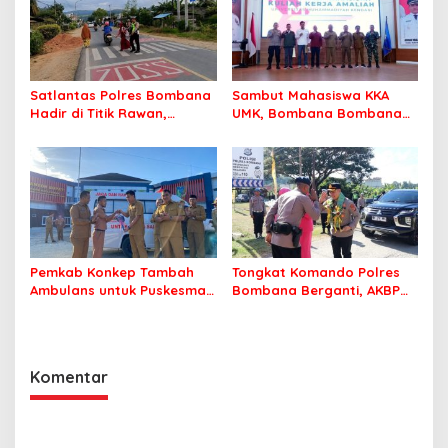
Satlantas Polres Bombana
Sambut Mahasiswa KKA
Hadir di Titik Rawan,
UMK, Bombana Bombana
Pastikan Pelajar Berangkat
Minta Program Kerja Tepat
Sekolah dengan Aman
Sasaran
Pemkab Konkep Tambah
Tongkat Komando Polres
Ambulans untuk Puskesmas
Bombana Berganti, AKBP
Roko-Roko
Irwandhy Idrus Nahkodai
Kepolisian Bombana
Komentar