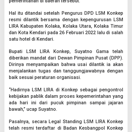
pemerintahan di daerah tersebut.
r
S
e
Hal itu ditandai setelah Pengurus DPD LSM Konkep
b
resmi dilantik bersama dengan kepengurusan LSM
a
LIRA Kabupaten Kolaka, Kolaka Utara, Kolaka Timur
g
dan Kota Kendari pada 26 Februari 2022 lalu di salah
a
satu hotel di Kendari.
i
P
e
Bupati LSM LIRA Konkep, Suyatno Gama telah
n
diberikan mandat dari Dewan Pimpinan Pusat (DPP).
g
Dirinya menyampaikan bahwa usai dilantik ia akan
o
menjalankan tugas dan tanggungjawabnya dengan
n
t
baik sesuai peraturan organisasi.
r
o
“Hadirnya LSM LIRA di Konkep sebagai pengontrol
l
kebijakan pablik dalam proses kepemerintahan yang
K
ada hari ini dari pucuk pimpinan sampai jajaran
e
b
bawah,” ucap Suyatno.
i
j
Pasalnya, secara Legal Standing LSM LIRA Konkep
a
telah resmi terdaftar di Badan Kesbangpol Konkep
k