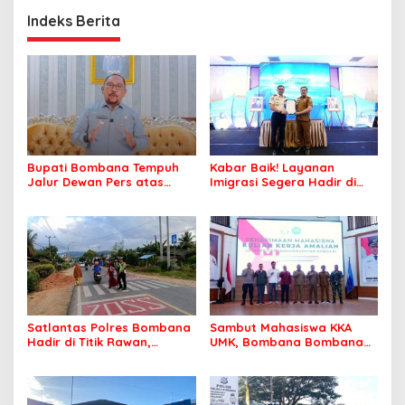
Indeks Berita
Bupati Bombana Tempuh
Kabar Baik! Layanan
Jalur Dewan Pers atas
Imigrasi Segera Hadir di
Pemberitaan Dugaan
MPP Bombana, Warga Tak
Korupsi Jembatan Cirauci II
Perlu Lagi ke Kendari
Satlantas Polres Bombana
Sambut Mahasiswa KKA
Hadir di Titik Rawan,
UMK, Bombana Bombana
Pastikan Pelajar Berangkat
Minta Program Kerja Tepat
Sekolah dengan Aman
Sasaran