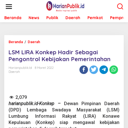
L
e
w
Beranda
News
Publik
Daerah
Pemkot
Pemprov
a
t
i
k
e
Beranda
/
Daerah
L
k
S
o
LSM LIRA Konkep Hadir Sebagai
M
n
L
Pengontrol Kebijakan Pemerintahan
t
I
e
R
Harianpublik.id
8 Maret 2022
n
Daerah
A
K
o
n
k
2,079
e
harianpublik.id-Konkep –
Dewan Pimpinan Daerah
p
H
(DPD) Lembaga Swadaya Masyarakat (LSM)
a
Lumbung Informasi Rakyat (LIRA) Konawe
d
Kepulauan (Konkep) siap mengawal kebijakan
i