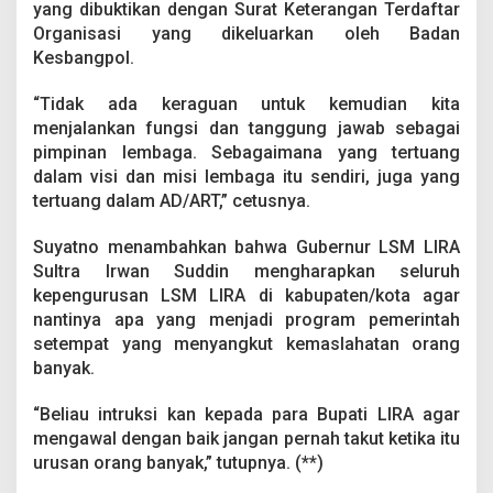
yang dibuktikan dengan Surat Keterangan Terdaftar
a
n
Organisasi yang dikeluarkan oleh Badan
P
Kesbangpol.
e
m
“Tidak ada keraguan untuk kemudian kita
e
menjalankan fungsi dan tanggung jawab sebagai
r
i
pimpinan lembaga. Sebagaimana yang tertuang
n
dalam visi dan misi lembaga itu sendiri, juga yang
t
tertuang dalam AD/ART,” cetusnya.
a
h
Suyatno menambahkan bahwa Gubernur LSM LIRA
a
n
Sultra Irwan Suddin mengharapkan seluruh
kepengurusan LSM LIRA di kabupaten/kota agar
nantinya apa yang menjadi program pemerintah
setempat yang menyangkut kemaslahatan orang
banyak.
“Beliau intruksi kan kepada para Bupati LIRA agar
mengawal dengan baik jangan pernah takut ketika itu
urusan orang banyak,” tutupnya. (**)