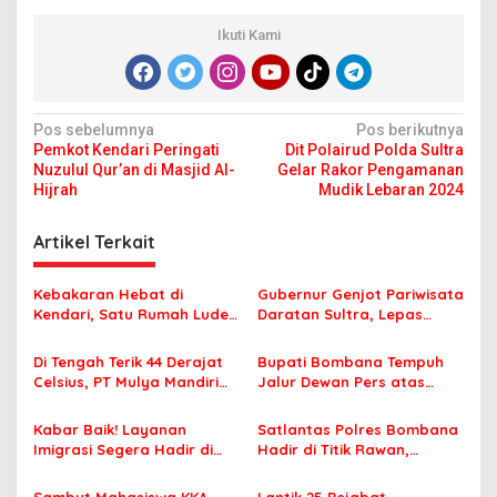
Ikuti Kami
N
Pos sebelumnya
Pos berikutnya
Pemkot Kendari Peringati
Dit Polairud Polda Sultra
a
Nuzulul Qur’an di Masjid Al-
Gelar Rakor Pengamanan
v
Hijrah
Mudik Lebaran 2024
i
Artikel Terkait
g
a
Kebakaran Hebat di
Gubernur Genjot Pariwisata
s
Kendari, Satu Rumah Ludes
Daratan Sultra, Lepas
Terbakar
Famtrip Overland Jelajahi
i
Tiga Kabupaten Unggulan
Di Tengah Terik 44 Derajat
Bupati Bombana Tempuh
p
Celsius, PT Mulya Mandiri
Jalur Dewan Pers atas
Travel Pastikan Seluruh
Pemberitaan Dugaan
o
Jamaah Tetap Sehat dan
Korupsi Jembatan Cirauci II
Kabar Baik! Layanan
Satlantas Polres Bombana
s
Nyaman Beribadah
Imigrasi Segera Hadir di
Hadir di Titik Rawan,
MPP Bombana, Warga Tak
Pastikan Pelajar Berangkat
Perlu Lagi ke Kendari
Sekolah dengan Aman