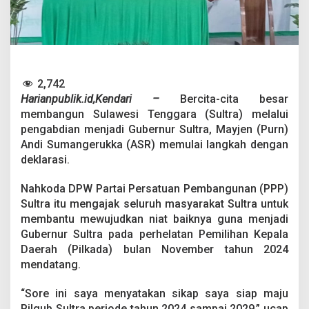
a
n
g
u
n
S
u
2,742
l
Harianpublik.id,Kendari –
Bercita-cita besar
t
membangun Sulawesi Tenggara (Sultra) melalui
r
a
pengabdian menjadi Gubernur Sultra, Mayjen (Purn)
,
Andi Sumangerukka (ASR) memulai langkah dengan
A
deklarasi.
S
R
Nahkoda DPW Partai Persatuan Pembangunan (PPP)
D
e
Sultra itu mengajak seluruh masyarakat Sultra untuk
k
membantu mewujudkan niat baiknya guna menjadi
l
Gubernur Sultra pada perhelatan Pemilihan Kepala
a
Daerah (Pilkada) bulan November tahun 2024
r
mendatang.
a
s
i
“Sore ini saya menyatakan sikap saya siap maju
T
Pilgub Sultra periode tahun 2024 sampai 2029,” ucap