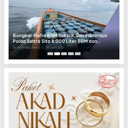
Bongkar Mafia BBM Subsidi, Ditreskrimsus
J
Polda Sultra Sita 8.000 Liter BBM dan
G
Ringkus 3 Tersangka
3
Di Kriminal, News
|
20 Juni 2026
Di