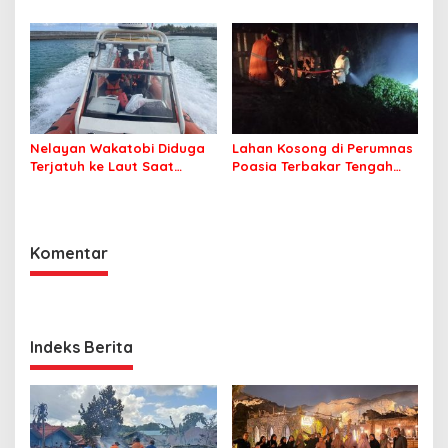
Merah
Irwandhy Idrus Nahkodai
Kepolisian Bombana
Nelayan Wakatobi Diduga
Lahan Kosong di Perumnas
Terjatuh ke Laut Saat
Poasia Terbakar Tengah
Memancing
Malam
Komentar
Indeks Berita