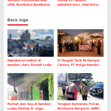
Sambut Mahasiswa KKA
Lantik 25 Pejabat
UMK, Bombana Bombana
Administrator, Wali Kota
Minta Program Kerja Tepat
Tegaskan ASN Harus
Sasaran
Berintegritas dan
Profesional Layani
Baca Juga
Masyarakat
Kebakaran Hebat di
Di Tengah Terik 44 Derajat
Kendari, Satu Rumah Ludes
Celsius, PT Mulya Mandiri
Terbakar
Travel Pastikan Seluruh
Jamaah Tetap Sehat dan
Nyaman Beribadah
Rumah dan Kos di Kendari
Tongkat Komando Polres
Ludes Dilalap Si Jago
Bombana Berganti, AKBP