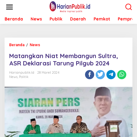
L
e
w
Beranda
News
Publik
Daerah
Pemkot
Pemprov
a
t
i
k
e
Beranda
/
News
M
k
a
o
Matangkan Niat Membangun Sultra,
t
n
a
ASR Deklarasi Tarung Pilgub 2024
t
n
e
g
Harianpublik.id
28 Maret 2024
n
News
,
Politik
k
a
n
N
i
a
t
M
e
m
b