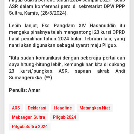
a
ASR dalam konferensi pers di sekretariat DPW PPP
r
Sultra, Kamis, (28/3/2024).
u
n
g
Lebih lanjut, Eks Pangdam XIV Hasanuddin itu
P
mengaku pihaknya telah mengantongi 23 kursi DPRD
i
hasil pemilihan tahun 2024 bulan februari lalu, yang
l
nanti akan digunakan sebagai syarat maju Pilgub.
g
u
b
“Kita sudah komunikasi dengan beberapa pertai dan
2
saya hitung-hitung lebih, kemungkinan kita di dukung
0
23 kursi,”pungkas ASR, sapaan akrab Andi
2
Sumangerukka.
(**)
4
Penulis: Amar
ARS
Deklarasi
Headline
Matangkan Niat
Mebangun Sultra
Pilgub 2024
Pilgub Sultra 2024