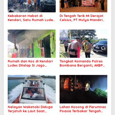
Kebakaran Hebat di
Di Tengah Terik 44 Derajat
Kendari, Satu Rumah Ludes
Celsius, PT Mulya Mandiri
Terbakar
Travel Pastikan Seluruh
Jamaah Tetap Sehat dan
Nyaman Beribadah
Rumah dan Kos di Kendari
Tongkat Komando Polres
Ludes Dilalap Si Jago
Bombana Berganti, AKBP
Merah
Irwandhy Idrus Nahkodai
Kepolisian Bombana
Nelayan Wakatobi Diduga
Lahan Kosong di Perumnas
Terjatuh ke Laut Saat
Poasia Terbakar Tengah