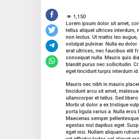
u
d
1,150
g
e
Lorem ipsum dolor sit amet, cons
t
tellus aliquet ultrices interdum
:
non lectus. Ut mattis leo augue, 
5
volutpat pulvinar. Nulla eu dolo
T
i
erat ultrices, nec faucibus elit f
p
consequat nulla. Mauris quis dia
s
blandit purus nec sollicitudin. 
F
eget tincidunt turpis interdum id.
r
o
m
Mauris nec nibh in mauris place
T
tincidunt arcu sit amet, malesua
h
ullamcorper et tellus. Sed libero n
e
Morbi ut dolor a ex tristique vul
G
porta ligula varius a. Nulla eros 
r
e
Maecenas semper pellentesque vu
a
egestas nisl dapibus eget. Suspe
t
eget nisi. Nullam aliquam rutrum 
D
vel efficitur tortor, vel aliquet 