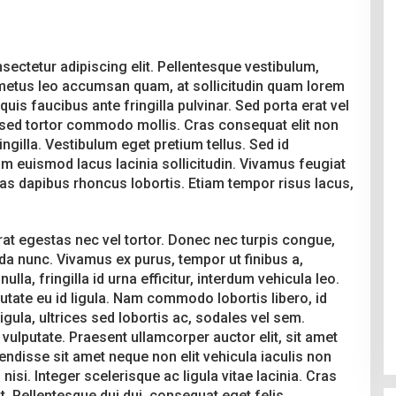
ectetur adipiscing elit. Pellentesque vestibulum,
, metus leo accumsan quam, at sollicitudin quam lorem
quis faucibus ante fringilla pulvinar. Sed porta erat vel
r sed tortor commodo mollis. Cras consequat elit non
ringilla. Vestibulum eget pretium tellus. Sed id
m euismod lacus lacinia sollicitudin. Vivamus feugiat
Cras dapibus rhoncus lobortis. Etiam tempor risus lacus,
rat egestas nec vel tortor. Donec nec turpis congue,
da nunc. Vivamus ex purus, tempor ut finibus a,
ulla, fringilla id urna efficitur, interdum vehicula leo.
putate eu id ligula. Nam commodo lobortis libero, id
ligula, ultrices sed lobortis ac, sodales vel sem.
lputate. Praesent ullamcorper auctor elit, sit amet
ndisse sit amet neque non elit vehicula iaculis non
nisi. Integer scelerisque ac ligula vitae lacinia. Cras
erat. Pellentesque dui dui, consequat eget felis