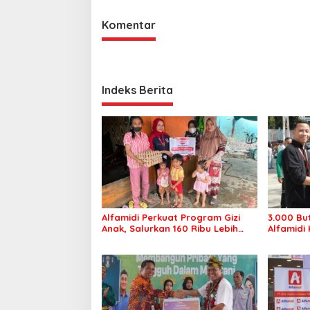
Komentar
Indeks Berita
Alfamidi Perkuat Program Gizi
3.000 But
Anak, Salurkan 160 Ribu Lebih
Alfamidi 
Telur ke 26 Kabupaten/Kota
Nasional
Cegah St