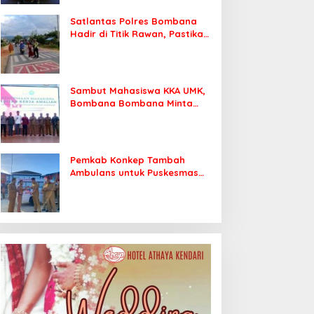
Satlantas Polres Bombana
Hadir di Titik Rawan, Pastikan
Pelajar Berangkat Sekolah
dengan Aman
Sambut Mahasiswa KKA UMK,
Bombana Bombana Minta
Program Kerja Tepat Sasaran
Pemkab Konkep Tambah
Ambulans untuk Puskesmas
Roko-Roko