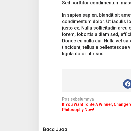
Sed porttitor condimentum massa,
In sapien sapien, blandit sit ame
condimentum dolor. Ut iaculis l
justo ex. Nulla sollicitudin arc
lorem, lobortis a diam sed, effic
Donec eu nulla dui. Nulla vel sa
tincidunt, tellus a pellentesque v
ligula dolor ut risus.
N
Pos sebelumnya
If You Want To Be A Winner, Change
a
Philosophy Now!
v
i
Baca Juga