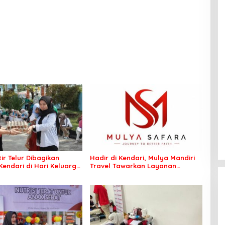
ir Telur Dibagikan
Hadir di Kendari, Mulya Mandiri
Kendari di Hari Keluarga
Travel Tawarkan Layanan
, Wujud Komitmen
Perjalanan Ibadah yang Aman
unting
dan Profesional