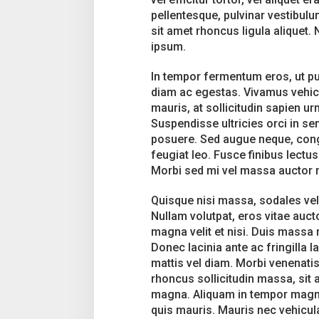
e
p
pellentesque, pulvinar vestibulu
r
sit amet rhoncus ligula alique
e
ipsum.
s
s
In tempor fermentum eros, ut pu
i
o
diam ac egestas. Vivamus vehicu
n
mauris, at sollicitudin sapien u
Suspendisse ultricies orci in se
posuere. Sed augue neque, congu
feugiat leo. Fusce finibus lectus
Morbi sed mi vel massa auctor ma
Quisque nisi massa, sodales vel 
Nullam volutpat, eros vitae aucto
magna velit et nisi. Duis massa n
Donec lacinia ante ac fringilla la
mattis vel diam. Morbi venenatis 
rhoncus sollicitudin massa, sit 
magna. Aliquam in tempor magna.
quis mauris. Mauris nec vehicula 