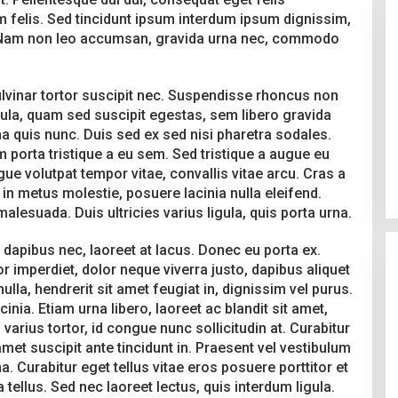
m felis. Sed tincidunt ipsum interdum ipsum dignissim,
t. Nam non leo accumsan, gravida urna nec, commodo
lvinar tortor suscipit nec. Suspendisse rhoncus non
la, quam sed suscipit egestas, sem libero gravida
Pesta Pernikahan Berakhir
rna quis nunc. Duis sed ex sed nisi pharetra sodales.
Mencekam, Mahasiswa Ditikam
m porta tristique a eu sem. Sed tristique a augue eu
Badik Usai Cekcok saat Pesta
Di Kriminal
|
29 Juni 2026
e volutpat tempor vitae, convallis vitae arcu. Cras a
Miras
 in metus molestie, posuere lacinia nulla eleifend.
lesuada. Duis ultricies varius ligula, quis porta urna.
dapibus nec, laoreet at lacus. Donec eu porta ex.
r imperdiet, dolor neque viverra justo, dapibus aliquet
ulla, hendrerit sit amet feugiat in, dignissim vel purus.
cinia. Etiam urna libero, laoreet ac blandit sit amet,
varius tortor, id congue nunc sollicitudin at. Curabitur
amet suscipit ante tincidunt in. Praesent vel vestibulum
 Curabitur eget tellus vitae eros posuere porttitor et
tellus. Sed nec laoreet lectus, quis interdum ligula.