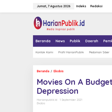
L
Jumat, 7 Agustus 2026
Indeks
Redaksi
e
w
a
tutup
t
i
k
e
k
Beranda
News
Publik
Daerah
Pem
o
n
t
Kontak Kami
Profil HarianPublik
Pedoman Siber
e
n
Beranda
/
Ekobis
M
o
Movies On A Budget
v
i
Depression
e
s
O
Harianpublik.id
1 September 2021
n
Ekobis
A
B