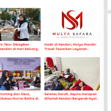
ir Telur Dibagikan
Hadir di Kendari, Mulya Mandiri
Kendari di Hari Keluarga
Travel Tawarkan Layanan
, Wujud Komitmen
Perjalanan Ibadah yang Aman
unting
dan Profesional
tunting dari Desa,
Setetes Darah, Sejuta Harapan:
Edukasi Nutrisi Balita di
Alfamidi Kendari Bergerak Nyata
untuk Kemanusiaan