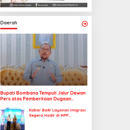
Daerah
Bupati Bombana Tempuh Jalur Dewan
Pers atas Pemberitaan Dugaan
Korupsi Jembatan Cirauci II
Kabar Baik! Layanan Imigrasi
Segera Hadir di MPP
Bombana, Warga Tak Perlu
Lagi ke Kendari