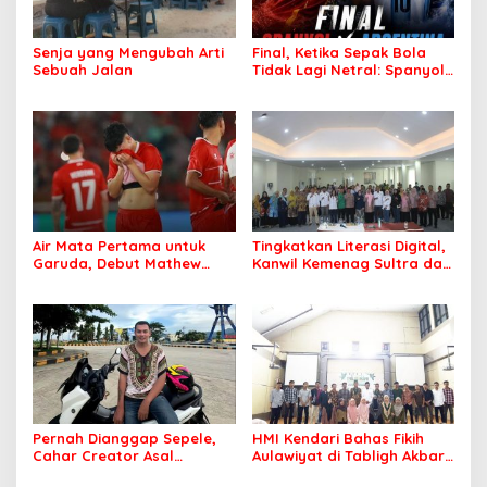
Senja yang Mengubah Arti
Final, Ketika Sepak Bola
Sebuah Jalan
Tidak Lagi Netral: Spanyol
vs Argentina
Air Mata Pertama untuk
Tingkatkan Literasi Digital,
Garuda, Debut Mathew
Kanwil Kemenag Sultra dan
Baker Sentuh Hati
Mafindo Kendari Gelar
Indonesia
Pelatihan AI Ready ASEAN
Pernah Dianggap Sepele,
HMI Kendari Bahas Fikih
Cahar Creator Asal
Aulawiyat di Tabligh Akbar
Bombana Raup Puluhan
FISIP UHO