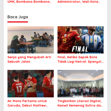
UMK, Bombana Bombana
Administrator, Wali Kota
Minta Program Kerja Tepat
Tegaskan ASN Harus
Sasaran
Berintegritas dan
Profesional Layani
Baca Juga
Masyarakat
Senja yang Mengubah Arti
Final, Ketika Sepak Bola
Sebuah Jalan
Tidak Lagi Netral: Spanyol
vs Argentina
Air Mata Pertama untuk
Tingkatkan Literasi Digital,
Garuda, Debut Mathew
Kanwil Kemenag Sultra dan
Baker Sentuh Hati
Mafindo Kendari Gelar