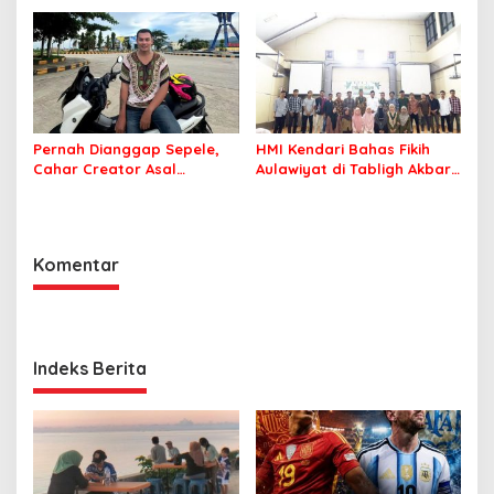
Indonesia
Pelatihan AI Ready ASEAN
Pernah Dianggap Sepele,
HMI Kendari Bahas Fikih
Cahar Creator Asal
Aulawiyat di Tabligh Akbar
Bombana Raup Puluhan
FISIP UHO
Juta dari Media Sosial
Komentar
Indeks Berita