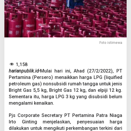
L
P
G
N
o
n
s
u
Foto istimewa
b
s
i
d
1,158
i
N
harianpublik.id-
Mulai hari ini, Ahad (27/2/2022), PT
a
Pertamina (Persero) menaikkan harga LPG (liquified
i
petroleum gas) nonsubsidi rumah tangga untuk jenis
k
Bright Gas 5,5 kg, Bright Gas 12 kg, dan elpiji 12 kg.
T
Sementara itu, harga LPG 3 kg yang disubsidi belum
e
r
mengalami kenaikan.
m
a
Pjs Corporate Secretary PT Pertamina Patra Niaga
s
Irto Ginting menjelaskan, penyesuaian harga
u
dilakukan untuk mengikuti perkembangan terkini dari
k