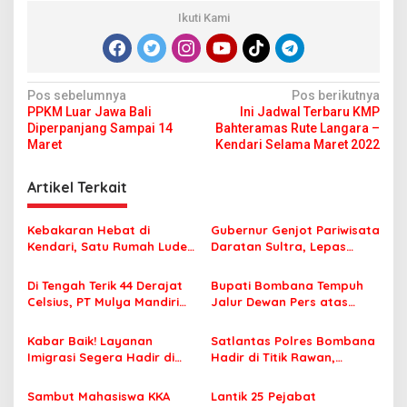
Ikuti Kami
N
Pos sebelumnya
Pos berikutnya
PPKM Luar Jawa Bali
Ini Jadwal Terbaru KMP
a
Diperpanjang Sampai 14
Bahteramas Rute Langara –
v
Maret
Kendari Selama Maret 2022
i
Artikel Terkait
g
a
Kebakaran Hebat di
Gubernur Genjot Pariwisata
s
Kendari, Satu Rumah Ludes
Daratan Sultra, Lepas
Terbakar
Famtrip Overland Jelajahi
i
Tiga Kabupaten Unggulan
Di Tengah Terik 44 Derajat
Bupati Bombana Tempuh
p
Celsius, PT Mulya Mandiri
Jalur Dewan Pers atas
Travel Pastikan Seluruh
Pemberitaan Dugaan
o
Jamaah Tetap Sehat dan
Korupsi Jembatan Cirauci II
Kabar Baik! Layanan
Satlantas Polres Bombana
s
Nyaman Beribadah
Imigrasi Segera Hadir di
Hadir di Titik Rawan,
MPP Bombana, Warga Tak
Pastikan Pelajar Berangkat
Perlu Lagi ke Kendari
Sekolah dengan Aman
Sambut Mahasiswa KKA
Lantik 25 Pejabat