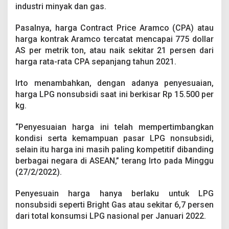
d
industri minyak dan gas.
i
S
Pasalnya, harga Contract Price Aramco (CPA) atau
u
harga kontrak Aramco tercatat mencapai 775 dollar
l
AS per metrik ton, atau naik sekitar 21 persen dari
t
r
harga rata-rata CPA sepanjang tahun 2021.
a
,
Irto menambahkan, dengan adanya penyesuaian,
B
harga LPG nonsubsidi saat ini berkisar Rp 15.500 per
e
kg.
r
i
k
“Penyesuaian harga ini telah mempertimbangkan
u
kondisi serta kemampuan pasar LPG nonsubsidi,
t
selain itu harga ini masih paling kompetitif dibanding
D
berbagai negara di ASEAN,” terang Irto pada Minggu
a
f
(27/2/2022).
t
a
Penyesuain harga hanya berlaku untuk LPG
r
nonsubsidi seperti Bright Gas atau sekitar 6,7 persen
n
dari total konsumsi LPG nasional per Januari 2022.
y
a