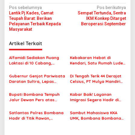
N
Pos sebelumnya
Pos berikutnya
Lantik Pj Kades, Camat
Sempat Tertunda, Sentra
a
Teupah Barat: Berikan
IKM Konkep Ditarget
v
Pelayanan Terbaik Kepada
Beroperasi September
Masyarakat
i
g
Artikel Terkait
a
s
Alfamidi Sediakan Ruang
Kebakaran Hebat di
Laktasi di 10 Cabang,
Kendari, Satu Rumah Ludes
i
Dukung Ibu Pekerja Berikan
Terbakar
p
ASI Eksklusif
Gubernur Genjot Pariwisata
Di Tengah Terik 44 Derajat
Daratan Sultra, Lepas
Celsius, PT Mulya Mandiri
o
Famtrip Overland Jelajahi
Travel Pastikan Seluruh
s
Tiga Kabupaten Unggulan
Jamaah Tetap Sehat dan
Bupati Bombana Tempuh
Kabar Baik! Layanan
Nyaman Beribadah
Jalur Dewan Pers atas
Imigrasi Segera Hadir di
Pemberitaan Dugaan
MPP Bombana, Warga Tak
Korupsi Jembatan Cirauci II
Perlu Lagi ke Kendari
Satlantas Polres Bombana
Sambut Mahasiswa KKA
Hadir di Titik Rawan,
UMK, Bombana Bombana
Pastikan Pelajar Berangkat
Minta Program Kerja Tepat
Sekolah dengan Aman
Sasaran