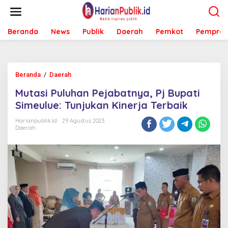
L
e
w
Beranda
News
Publik
Daerah
Pemkot
Pemprov
a
t
i
k
e
Beranda
/
Daerah
M
k
u
o
Mutasi Puluhan Pejabatnya, Pj Bupati
t
n
a
Simeulue: Tunjukan Kinerja Terbaik
t
s
e
i
Harianpublik.id
29 Agustus 2023
n
Daerah
P
u
l
u
h
a
n
P
e
j
a