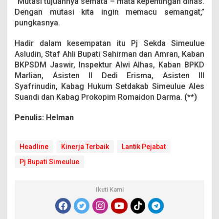
“Mutasi tujuannya semata – mata kepentingan dinas.
Dengan mutasi kita ingin memacu semangat,”
pungkasnya.
Hadir dalam kesempatan itu Pj Sekda Simeulue
Asludin, Staf Ahli Bupati Sahirman dan Amran, Kaban
BKPSDM Jaswir, Inspektur Alwi Alhas, Kaban BPKD
Marlian, Asisten II Dedi Erisma, Asisten III
Syafrinudin, Kabag Hukum Setdakab Simeulue Ales
Suandi dan Kabag Prokopim Romaidon Darma.
(**)
Penulis: Helman
Headline
Kinerja Terbaik
Lantik Pejabat
Pj Bupati Simeulue
Ikuti Kami