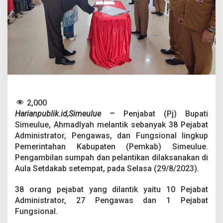
b
a
t
n
y
a
,
P
j
B
u
p
2,000
a
Harianpublik.id,Simeulue –
Penjabat (Pj) Bupati
t
Simeulue, Ahmadlyah melantik sebanyak 38 Pejabat
i
Administrator, Pengawas, dan Fungsional lingkup
S
Pemerintahan Kabupaten (Pemkab) Simeulue.
i
m
Pengambilan sumpah dan pelantikan dilaksanakan di
e
Aula Setdakab setempat, pada Selasa (29/8/2023).
u
l
38 orang pejabat yang dilantik yaitu 10 Pejabat
u
Administrator, 27 Pengawas dan 1 Pejabat
e
:
Fungsional.
T