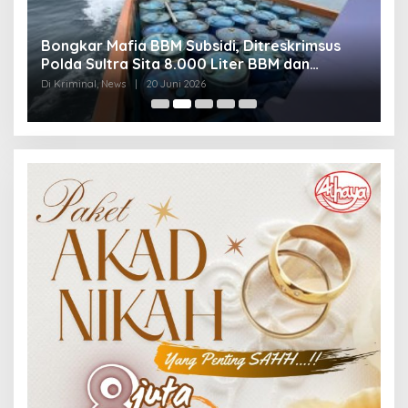
Bongkar Mafia BBM Subsidi, Ditreskrimsus
J
Polda Sultra Sita 8.000 Liter BBM dan
G
Ringkus 3 Tersangka
3
Di Kriminal, News
|
20 Juni 2026
Di