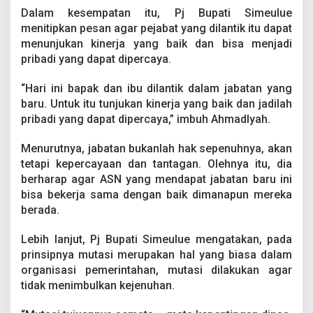
u
Dalam kesempatan itu, Pj Bupati Simeulue
n
menitipkan pesan agar pejabat yang dilantik itu dapat
j
menunjukan kinerja yang baik dan bisa menjadi
u
k
pribadi yang dapat dipercaya.
a
n
“Hari ini bapak dan ibu dilantik dalam jabatan yang
K
baru. Untuk itu tunjukan kinerja yang baik dan jadilah
i
pribadi yang dapat dipercaya,” imbuh Ahmadlyah.
n
e
r
Menurutnya, jabatan bukanlah hak sepenuhnya, akan
j
tetapi kepercayaan dan tantagan. Olehnya itu, dia
a
berharap agar ASN yang mendapat jabatan baru ini
T
bisa bekerja sama dengan baik dimanapun mereka
e
r
berada.
b
a
Lebih lanjut, Pj Bupati Simeulue mengatakan, pada
i
prinsipnya mutasi merupakan hal yang biasa dalam
k
organisasi pemerintahan, mutasi dilakukan agar
tidak menimbulkan kejenuhan.