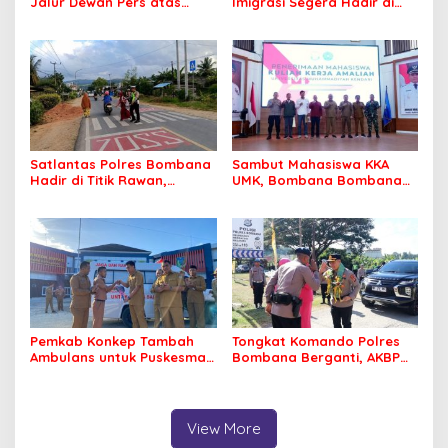
Jalur Dewan Pers atas
Imigrasi Segera Hadir di
Pemberitaan Dugaan
MPP Bombana, Warga Tak
Korupsi Jembatan Cirauci II
Perlu Lagi ke Kendari
Satlantas Polres Bombana
Sambut Mahasiswa KKA
Hadir di Titik Rawan,
UMK, Bombana Bombana
Pastikan Pelajar Berangkat
Minta Program Kerja Tepat
Sekolah dengan Aman
Sasaran
Pemkab Konkep Tambah
Tongkat Komando Polres
Ambulans untuk Puskesmas
Bombana Berganti, AKBP
Roko-Roko
Irwandhy Idrus Nahkodai
Kepolisian Bombana
View More