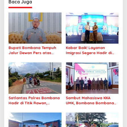
Baca Juga
Bupati Bombana Tempuh
Kabar Baik! Layanan
Jalur Dewan Pers atas
Imigrasi Segera Hadir di
Pemberitaan Dugaan
MPP Bombana, Warga Tak
Korupsi Jembatan Cirauci II
Perlu Lagi ke Kendari
Satlantas Polres Bombana
Sambut Mahasiswa KKA
Hadir di Titik Rawan,
UMK, Bombana Bombana
Pastikan Pelajar Berangkat
Minta Program Kerja Tepat
Sekolah dengan Aman
Sasaran