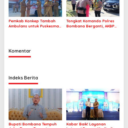
Pemkab Konkep Tambah
Tongkat Komando Polres
Ambulans untuk Puskesmas
Bombana Berganti, AKBP
Roko-Roko
Irwandhy Idrus Nahkodai
Kepolisian Bombana
Komentar
Indeks Berita
Bupati Bombana Tempuh
Kabar Baik! Layanan