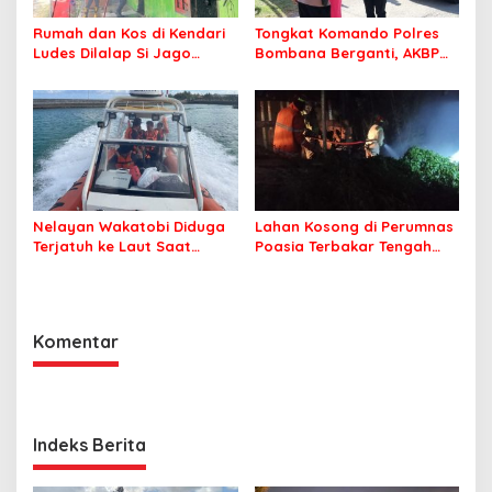
Rumah dan Kos di Kendari
Tongkat Komando Polres
Ludes Dilalap Si Jago
Bombana Berganti, AKBP
Merah
Irwandhy Idrus Nahkodai
Kepolisian Bombana
Nelayan Wakatobi Diduga
Lahan Kosong di Perumnas
Terjatuh ke Laut Saat
Poasia Terbakar Tengah
Memancing
Malam
Komentar
Indeks Berita