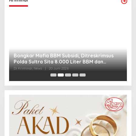
Bongkar Mafia BBM Subsidi, Ditreskrimsus
J
Polda Sultra Sita 8.000 Liter BBM dan
G
Ringkus 3 Tersangka
3
Di Kriminal, News
|
20 Juni 2026
Di