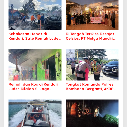
Kebakaran Hebat di
Di Tengah Terik 44 Derajat
Kendari, Satu Rumah Ludes
Celsius, PT Mulya Mandiri
Terbakar
Travel Pastikan Seluruh
Jamaah Tetap Sehat dan
Nyaman Beribadah
Rumah dan Kos di Kendari
Tongkat Komando Polres
Ludes Dilalap Si Jago
Bombana Berganti, AKBP
Merah
Irwandhy Idrus Nahkodai
Kepolisian Bombana