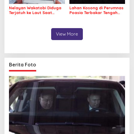
Nelayan Wakatobi Diduga
Lahan Kosong di Perumnas
Terjatuh ke Laut Saat
Poasia Terbakar Tengah
Memancing
Malam
View More
Berita Foto