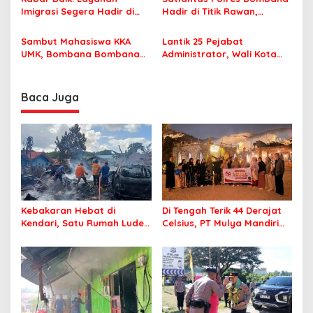
Nyaman Beribadah
Imigrasi Segera Hadir di
Hadir di Titik Rawan,
MPP Bombana, Warga Tak
Pastikan Pelajar Berangkat
Perlu Lagi ke Kendari
Sekolah dengan Aman
Sambut Mahasiswa KKA
Lantik 25 Pejabat
UMK, Bombana Bombana
Administrator, Wali Kota
Minta Program Kerja Tepat
Tegaskan ASN Harus
Sasaran
Berintegritas dan
Profesional Layani
Baca Juga
Masyarakat
Kebakaran Hebat di
Di Tengah Terik 44 Derajat
Kendari, Satu Rumah Ludes
Celsius, PT Mulya Mandiri
Terbakar
Travel Pastikan Seluruh
Jamaah Tetap Sehat dan
Nyaman Beribadah