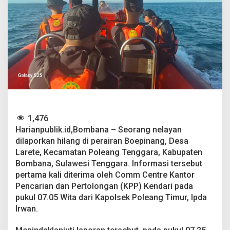
i
H
i
l
a
n
g
d
i
P
e
r
a
1,476
i
Harianpublik.id,Bombana – Seorang nelayan
r
dilaporkan hilang di perairan Boepinang, Desa
a
n
Larete, Kecamatan Poleang Tenggara, Kabupaten
B
Bombana, Sulawesi Tenggara. Informasi tersebut
o
pertama kali diterima oleh Comm Centre Kantor
m
Pencarian dan Pertolongan (KPP) Kendari pada
b
pukul 07.05 Wita dari Kapolsek Poleang Timur, Ipda
a
n
Irwan.
a
,