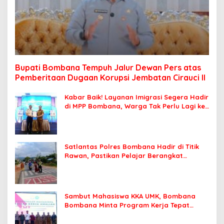
Bupati Bombana Tempuh Jalur Dewan Pers atas
Pemberitaan Dugaan Korupsi Jembatan Cirauci II
Kabar Baik! Layanan Imigrasi Segera Hadir
di MPP Bombana, Warga Tak Perlu Lagi ke
Kendari
Satlantas Polres Bombana Hadir di Titik
Rawan, Pastikan Pelajar Berangkat
Sekolah dengan Aman
Sambut Mahasiswa KKA UMK, Bombana
Bombana Minta Program Kerja Tepat
Sasaran