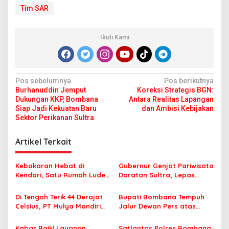
Tim SAR
Ikuti Kami
N
Pos sebelumnya
Pos berikutnya
Burhanuddin Jemput
Koreksi Strategis BGN:
a
Dukungan KKP, Bombana
Antara Realitas Lapangan
v
Siap Jadi Kekuatan Baru
dan Ambisi Kebijakan
Sektor Perikanan Sultra
i
g
Artikel Terkait
a
s
Kebakaran Hebat di
Gubernur Genjot Pariwisata
Kendari, Satu Rumah Ludes
Daratan Sultra, Lepas
i
Terbakar
Famtrip Overland Jelajahi
p
Tiga Kabupaten Unggulan
Di Tengah Terik 44 Derajat
Bupati Bombana Tempuh
Celsius, PT Mulya Mandiri
Jalur Dewan Pers atas
o
Travel Pastikan Seluruh
Pemberitaan Dugaan
s
Jamaah Tetap Sehat dan
Korupsi Jembatan Cirauci II
Kabar Baik! Layanan
Satlantas Polres Bombana