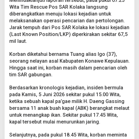
Menindaklanjuti laporan tersebut, pada pukul 07.25
T
Wita Tim Rescue Pos SAR Kolaka langsung
i
diberangkatkan menuju lokasi kejadian untuk
m
S
melaksanakan operasi pencarian dan pertolongan.
A
Jarak tempuh dari Pos SAR Kolaka ke lokasi kejadian
R
(Last Known Position/LKP) diperkirakan sekitar 67,5
L
mil laut.
a
k
u
Korban diketahui bernama Tuang alias Igo (37),
k
seorang nelayan asal Kabupaten Konawe Kepulauan.
a
Hingga saat ini, korban masih dalam pencarian oleh
n
tim SAR gabungan.
P
e
n
Berdasarkan kronologis kejadian, insiden bermula
c
pada Kamis, 5 Juni 2026 sekitar pukul 15.00 Wita,
a
ketika sebuah kapal pa’gae milik H. Daeng Gassing
r
bersama 11 anak buah kapal (ABK) berangkat melaut
i
a
untuk menangkap ikan. Sekitar pukul 17.45 Wita,
n
kapal tersebut mulai menurunkan jaring.
Selanjutnya, pada pukul 18.45 Wita, korban meminta