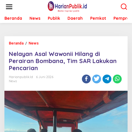
L
e
w
Beranda
News
Publik
Daerah
Pemkot
Pemprov
a
t
i
k
e
Beranda
/
News
N
k
e
o
Nelayan Asal Wawonii Hilang di
l
n
a
Perairan Bombana, Tim SAR Lakukan
t
y
e
Pencarian
a
n
n
Harianpublik.id
6 Juni 2026
A
News
s
a
l
W
a
w
o
n
i