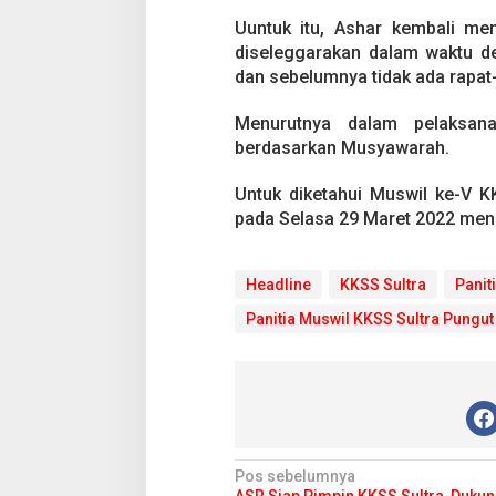
t
a
Uuntuk itu, Ashar kembali m
,
diseleggarakan dalam waktu dek
S
dan sebelumnya tidak ada rapat-r
o
f
Menurutnya dalam pelaksana
y
a
berdasarkan Musyawarah.
n
:
Untuk diketahui Muswil ke-V K
K
pada Selasa 29 Maret 2022 mend
a
m
i
A
Headline
KKSS Sultra
Panit
k
Panitia Muswil KKSS Sultra Pungu
a
n
L
a
p
o
r
P
N
Pos sebelumnya
o