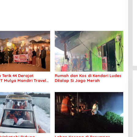
 Terik 44 Derajat
Rumah dan Kos di Kendari Ludes
PT Mulya Mandiri Travel
Dilalap Si Jago Merah
 Seluruh Jamaah Tetap
an Nyaman Beribadah
Wakatobi Diduga
Lahan Kosong di Perumnas