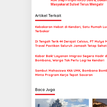
ASR Siap Pimpin KKSS Sultra, Duku
l
a
Masyakarat Sulsel Terus Mengalir
r
v
e
s
i
Artikel Terkait
t
g
a
Kebakaran Hebat di Kendari, Satu Rumah Lu
K
a
Terbakar
e
s
n
d
Di Tengah Terik 44 Derajat Celsius, PT Mulya 
i
a
Travel Pastikan Seluruh Jamaah Tetap Seha
p
r
Nyaman Beribadah
i
o
Kabar Baik! Layanan Imigrasi Segera Hadir d
Bombana, Warga Tak Perlu Lagi ke Kendari
s
Sambut Mahasiswa KKA UMK, Bombana Bom
Minta Program Kerja Tepat Sasaran
Baca Juga