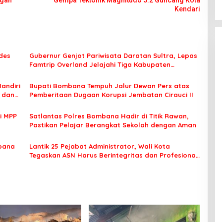
ngan
Gempa Tektonik Magnitudo 5.2 Guncang Kota
Kendari
des
Gubernur Genjot Pariwisata Daratan Sultra, Lepas
Famtrip Overland Jelajahi Tiga Kabupaten
Unggulan
Mandiri
Bupati Bombana Tempuh Jalur Dewan Pers atas
t dan
Pemberitaan Dugaan Korupsi Jembatan Cirauci II
i MPP
Satlantas Polres Bombana Hadir di Titik Rawan,
Pastikan Pelajar Berangkat Sekolah dengan Aman
bana
Lantik 25 Pejabat Administrator, Wali Kota
Tegaskan ASN Harus Berintegritas dan Profesional
Layani Masyarakat