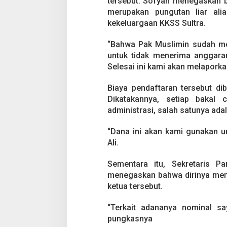
tersebut. Sofyan menegaskan b
P
e
merupakan pungutan liar ali
n
kekeluargaan KKSS Sultra.
d
a
“Bahwa Pak Muslimin sudah men
f
untuk tidak menerima anggaran
t
a
Selesai ini kami akan melaporka
r
a
Biaya pendaftaran tersebut d
n
Dikatakannya, setiap bakal
B
administrasi, salah satunya ada
a
c
a
“Dana ini akan kami gunakan u
l
Ali.
o
n
Sementara itu, Sekretaris 
R
p
menegaskan bahwa dirinya men
1
ketua tersebut.
5
0
“Terkait adananya nominal say
J
pungkasnya
u