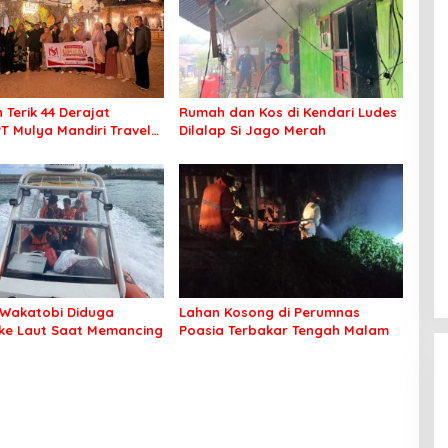
 Terik 44 Derajat
Rumah dan Kos di Kendari Ludes
PT Mulya Mandiri Travel
Dilalap Si Jago Merah
 Seluruh Jamaah Tetap
an Nyaman Beribadah
Wakatobi Diduga
Lahan Kosong di Perumnas
 ke Laut Saat Memancing
Poasia Terbakar Tengah Malam