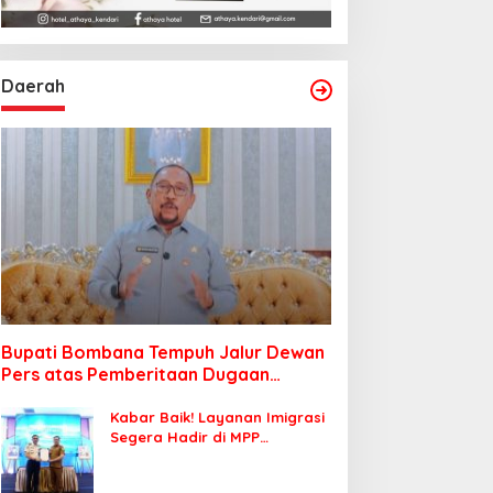
Daerah
Bupati Bombana Tempuh Jalur Dewan
Pers atas Pemberitaan Dugaan
Korupsi Jembatan Cirauci II
Kabar Baik! Layanan Imigrasi
Segera Hadir di MPP
Bombana, Warga Tak Perlu
Lagi ke Kendari