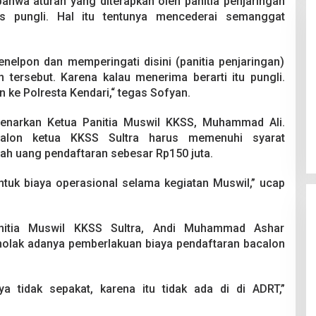
ahwa aturan yang diterapkan oleh panitia penjaringan
as pungli. Hal itu tentunya mencederai semanggat
elpon dan memperingati disini (panitia penjaringan)
 tersebut. Karena kalau menerima berarti itu pungli.
n ke Polresta Kendari,“ tegas Sofyan.
Pesta Pernikahan Berakhir
Mencekam, Mahasiswa Ditikam
ibenarkan Ketua Panitia Muswil KKSS, Muhammad Ali.
Badik Usai Cekcok saat Pesta
Di Kriminal
|
29 Juni 2026
 calon ketua KKSS Sultra harus memenuhi syarat
Miras
lah uang pendaftaran sebesar Rp150 juta.
ntuk biaya operasional selama kegiatan Muswil,” ucap
Panitia Muswil KKSS Sultra, Andi Muhammad Ashar
olak adanya pemberlakuan biaya pendaftaran bacalon
a tidak sepakat, karena itu tidak ada di di ADRT,”