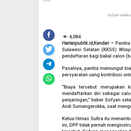
News
w
i
l
Sofyan selaku
K
K
S
4,084
S
S
Harianpublik.id,Kendari –
Panitia
u
Sulawesi Selatan (KKSS) Wilay
l
pendaftaran bagi bakal calon (b
t
r
Pasalnya, panitia memungut bia
a
P
persyaratan uang kontribusi un
u
n
“Biaya tersebut merupakan k
g
mendaftarkan diri sebagai calon
u
penjaringan,” beber Sofyan se
t
B
Andi Sumangerukka, saat mengem
i
a
Ketua Himas Sultra itu menamba
y
ini, DPP tidak pernah menginstr
a