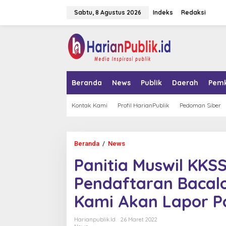
L
Sabtu, 8 Agustus 2026
Indeks
Redaksi
e
w
a
tutup
t
i
k
e
k
Beranda
News
Publik
Daerah
Pem
o
n
t
Kontak Kami
Profil HarianPublik
Pedoman Siber
e
n
Beranda
/
News
P
a
Panitia Muswil KKS
n
i
Pendaftaran Bacalo
t
i
Kami Akan Lapor Po
a
M
u
Harianpublik.id
26 Maret 2022
s