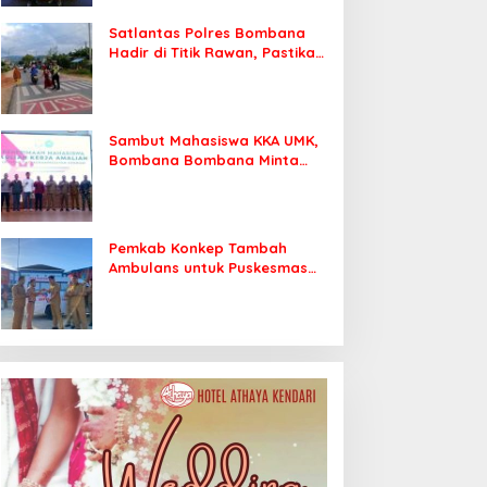
Satlantas Polres Bombana
Hadir di Titik Rawan, Pastikan
Pelajar Berangkat Sekolah
dengan Aman
Sambut Mahasiswa KKA UMK,
Bombana Bombana Minta
Program Kerja Tepat Sasaran
Pemkab Konkep Tambah
Ambulans untuk Puskesmas
Roko-Roko