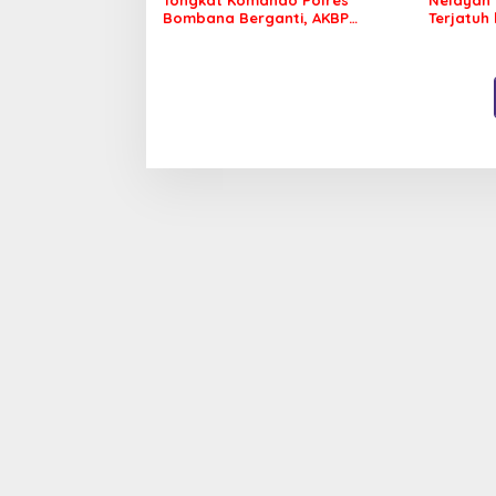
Bombana Berganti, AKBP
Terjatuh
Irwandhy Idrus Nahkodai
Kepolisian Bombana