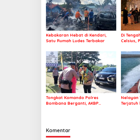
Kebakaran Hebat di Kendari,
Di Tengah
Satu Rumah Ludes Terbakar
Celsius, 
Pastikan
Sehat d
Tongkat Komando Polres
Nelayan 
Bombana Berganti, AKBP
Terjatuh
Irwandhy Idrus Nahkodai
Kepolisian Bombana
Komentar