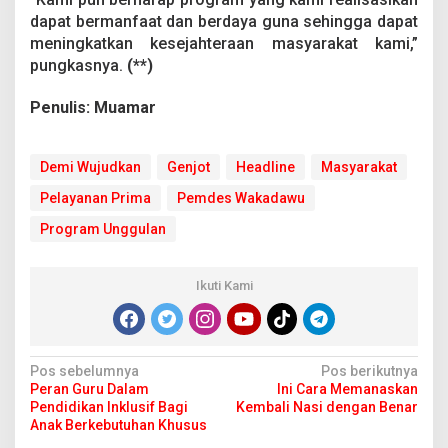
dapat bermanfaat dan berdaya guna sehingga dapat
meningkatkan kesejahteraan masyarakat kami,”
pungkasnya.
(**)
Penulis: Muamar
Demi Wujudkan
Genjot
Headline
Masyarakat
Pelayanan Prima
Pemdes Wakadawu
Program Unggulan
Ikuti Kami
N
Pos sebelumnya
Pos berikutnya
Peran Guru Dalam
Ini Cara Memanaskan
a
Pendidikan Inklusif Bagi
Kembali Nasi dengan Benar
v
Anak Berkebutuhan Khusus