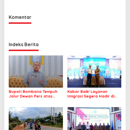
Kepolisian Bombana
Komentar
Indeks Berita
Bupati Bombana Tempuh
Kabar Baik! Layanan
Jalur Dewan Pers atas
Imigrasi Segera Hadir di
Pemberitaan Dugaan
MPP Bombana, Warga Tak
Korupsi Jembatan Cirauci II
Perlu Lagi ke Kendari