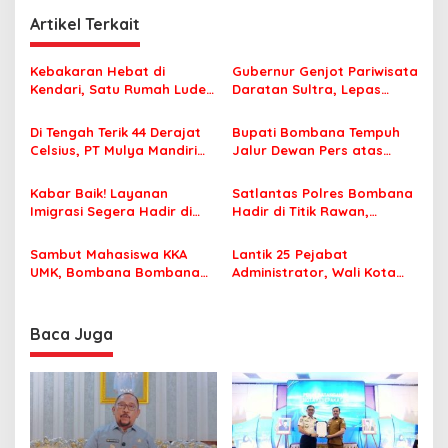
i
Artikel Terkait
g
a
Kebakaran Hebat di
Gubernur Genjot Pariwisata
s
Kendari, Satu Rumah Ludes
Daratan Sultra, Lepas
Terbakar
Famtrip Overland Jelajahi
i
Tiga Kabupaten Unggulan
Di Tengah Terik 44 Derajat
Bupati Bombana Tempuh
p
Celsius, PT Mulya Mandiri
Jalur Dewan Pers atas
Travel Pastikan Seluruh
Pemberitaan Dugaan
o
Jamaah Tetap Sehat dan
Korupsi Jembatan Cirauci II
Kabar Baik! Layanan
Satlantas Polres Bombana
s
Nyaman Beribadah
Imigrasi Segera Hadir di
Hadir di Titik Rawan,
MPP Bombana, Warga Tak
Pastikan Pelajar Berangkat
Perlu Lagi ke Kendari
Sekolah dengan Aman
Sambut Mahasiswa KKA
Lantik 25 Pejabat
UMK, Bombana Bombana
Administrator, Wali Kota
Minta Program Kerja Tepat
Tegaskan ASN Harus
Sasaran
Berintegritas dan
Profesional Layani
Baca Juga
Masyarakat