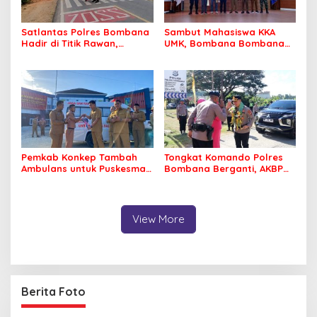
Satlantas Polres Bombana
Sambut Mahasiswa KKA
Hadir di Titik Rawan,
UMK, Bombana Bombana
Pastikan Pelajar Berangkat
Minta Program Kerja Tepat
Sekolah dengan Aman
Sasaran
Pemkab Konkep Tambah
Tongkat Komando Polres
Ambulans untuk Puskesmas
Bombana Berganti, AKBP
Roko-Roko
Irwandhy Idrus Nahkodai
Kepolisian Bombana
View More
Berita Foto