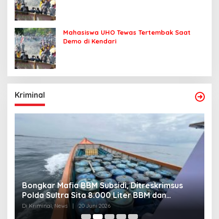
Mahasiswa UHO Tewas Tertembak Saat
Demo di Kendari
Kriminal
Bongkar Mafia BBM Subsidi, Ditreskrimsus
J
Polda Sultra Sita 8.000 Liter BBM dan
G
Ringkus 3 Tersangka
3
Di Kriminal, News
|
20 Juni 2026
Di