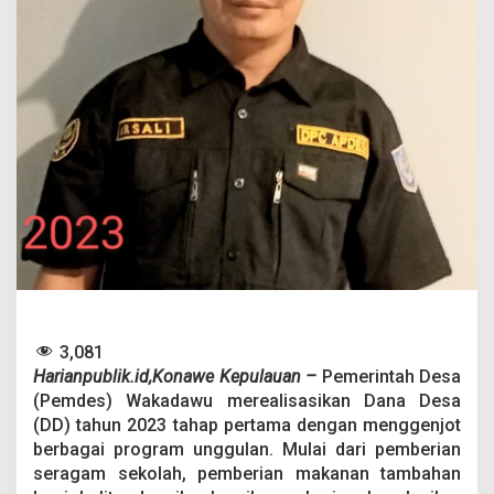
j
o
t
B
e
r
b
a
g
a
i
P
r
o
g
r
a
m
3,081
U
Harianpublik.id,Konawe Kepulauan –
Pemerintah Desa
n
(Pemdes) Wakadawu merealisasikan Dana Desa
g
g
(DD) tahun 2023 tahap pertama dengan menggenjot
u
berbagai program unggulan. Mulai dari pemberian
l
seragam sekolah, pemberian makanan tambahan
a