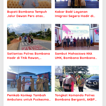
Bupati Bombana Tempuh
Kabar Baik! Layanan
Jalur Dewan Pers atas
Imigrasi Segera Hadir di
Pemberitaan Dugaan
MPP Bombana, Warga Tak
Korupsi Jembatan Cirauci II
Perlu Lagi ke Kendari
Satlantas Polres Bombana
Sambut Mahasiswa KKA
Hadir di Titik Rawan,
UMK, Bombana Bombana
Pastikan Pelajar Berangkat
Minta Program Kerja Tepat
Sekolah dengan Aman
Sasaran
Pemkab Konkep Tambah
Tongkat Komando Polres
Ambulans untuk Puskesmas
Bombana Berganti, AKBP
Roko-Roko
Irwandhy Idrus Nahkodai