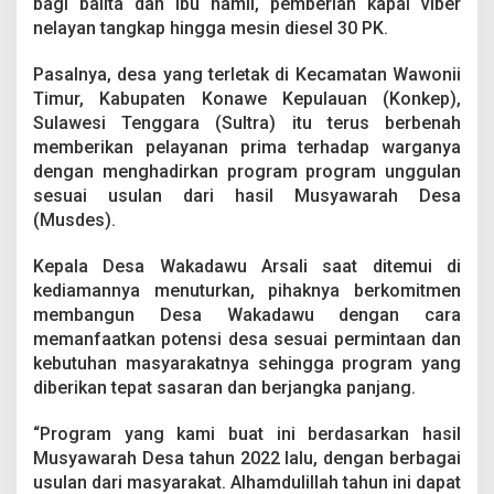
bagi balita dan ibu hamil, pemberian kapal viber
n
nelayan tangkap hingga mesin diesel 30 PK.
D
e
m
Pasalnya, desa yang terletak di Kecamatan Wawonii
i
Timur, Kabupaten Konawe Kepulauan (Konkep),
W
Sulawesi Tenggara (Sultra) itu terus berbenah
u
memberikan pelayanan prima terhadap warganya
j
u
dengan menghadirkan program program unggulan
d
sesuai usulan dari hasil Musyawarah Desa
k
(Musdes).
a
n
Kepala Desa Wakadawu Arsali saat ditemui di
P
e
kediamannya menuturkan, pihaknya berkomitmen
l
membangun Desa Wakadawu dengan cara
a
memanfaatkan potensi desa sesuai permintaan dan
y
kebutuhan masyarakatnya sehingga program yang
a
n
diberikan tepat sasaran dan berjangka panjang.
a
n
“Program yang kami buat ini berdasarkan hasil
P
Musyawarah Desa tahun 2022 lalu, dengan berbagai
r
usulan dari masyarakat. Alhamdulillah tahun ini dapat
i