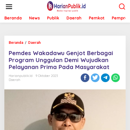
L
e
w
Beranda
News
Publik
Daerah
Pemkot
Pemprov
a
t
i
k
e
Beranda
/
Daerah
P
k
e
o
Pemdes Wakadawu Genjot Berbagai
m
n
d
Program Unggulan Demi Wujudkan
t
e
e
Pelayanan Prima Pada Masyarakat
s
n
W
Harianpublik.id
9 Oktober 2023
a
Daerah
k
a
d
a
w
u
G
e
n