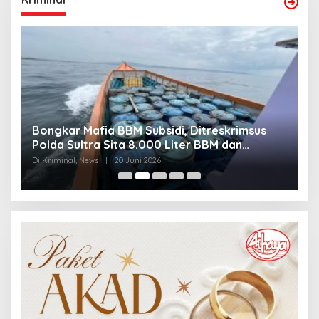
Bongkar Mafia BBM Subsidi, Ditreskrimsus
J
Polda Sultra Sita 8.000 Liter BBM dan
G
Ringkus 3 Tersangka
3
Di Kriminal, News
|
20 Juni 2026
Di