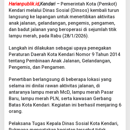
a
Harianpublik.id
,Kendari –
Pemerintah Kota (Pemkot)
k
Kendari melalui Dinas Sosial (Dinsos) kembali turun
J
langsung ke lapangan untuk menertibkan aktivitas
a
anak jalanan, gelandangan, pengemis, pengamen,
l
a
dan badut jalanan yang beroperasi di sejumlah titik
n
lampu merah, pada Rabu (28/1/2026).
a
n
Langkah ini dilakukan sebagai upaya penegakan
,
Peraturan Daerah Kota Kendari Nomor 9 Tahun 2014
P
e
tentang Pembinaan Anak Jalanan, Gelandangan,
n
Pengemis, dan Pengamen.
g
e
Penertiban berlangsung di beberapa lokasi yang
m
selama ini dinilai rawan aktivitas jalanan, di
i
s
antaranya lampu merah McD, lampu merah Pasar
H
Baru, lampu merah PLN, serta kawasan Gerbang
i
Batas Kota Kendari. Kegiatan ini berhasil menjaring 6
n
orang.
g
g
a
Pelaksana Tugas Kepala Dinas Sosial Kota Kendari,
B
Rukmana mengatakan kegiatan tersebut tidak