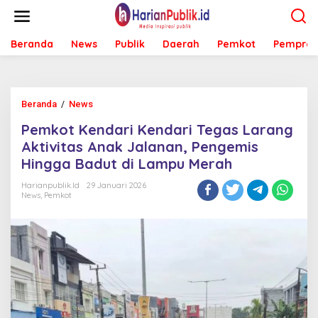
L
e
w
Beranda
News
Publik
Daerah
Pemkot
Pemprov
a
t
i
k
e
Beranda
/
News
P
k
e
o
Pemkot Kendari Kendari Tegas Larang
m
n
k
Aktivitas Anak Jalanan, Pengemis
t
o
e
Hingga Badut di Lampu Merah
t
n
K
Harianpublik.id
29 Januari 2026
e
News
,
Pemkot
n
d
a
r
i
K
e
n
d