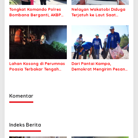
Tongkat Komando Polres
Nelayan Wakatobi Diduga
Bombana Berganti, AKBP
Terjatuh ke Laut Saat
Irwandhy Idrus Nahkodai
Memancing
Kepolisian Bombana
Lahan Kosong di Perumnas
Dari Pantai Kampa,
Poasia Terbakar Tengah
Demokrat Mengirim Pesan
Malam
Tentang Kepedulian
Lingkungan
Komentar
Indeks Berita