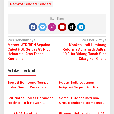
Pemkot Kendari Kendari
Ikuti Kami
N
Pos sebelumnya
Pos berikutnya
Menteri ATR/BPN Sepakat
Konkep Jadi Lumbung
a
Cabut HGU Seluas 85 Ribu
Reforma Agraria di Sultra,
v
Hektare di Atas Tanah
10 Ribu Bidang Tanah Siap
Kemenhan
Dibagikan Gratis
i
g
Artikel Terkait
a
s
Bupati Bombana Tempuh
Kabar Baik! Layanan
Jalur Dewan Pers atas
Imigrasi Segera Hadir di
i
Pemberitaan Dugaan
MPP Bombana, Warga Tak
p
Korupsi Jembatan Cirauci II
Perlu Lagi ke Kendari
Satlantas Polres Bombana
Sambut Mahasiswa KKA
Hadir di Titik Rawan,
UMK, Bombana Bombana
o
Pastikan Pelajar Berangkat
Minta Program Kerja Tepat
s
Sekolah dengan Aman
Sasaran
Lantik 25 Pejabat
Ekonomi Sultra Melaju 6,23