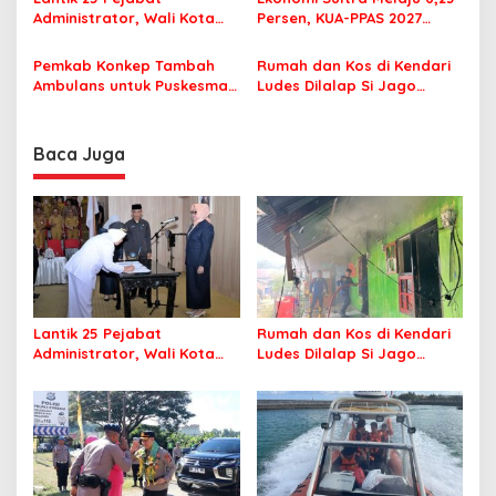
Administrator, Wali Kota
Persen, KUA-PPAS 2027
Tegaskan ASN Harus
Resmi Masuk DPRD
Berintegritas dan
Pemkab Konkep Tambah
Rumah dan Kos di Kendari
Profesional Layani
Ambulans untuk Puskesmas
Ludes Dilalap Si Jago
Masyarakat
Roko-Roko
Merah
Baca Juga
Lantik 25 Pejabat
Rumah dan Kos di Kendari
Administrator, Wali Kota
Ludes Dilalap Si Jago
Tegaskan ASN Harus
Merah
Berintegritas dan
Profesional Layani
Masyarakat