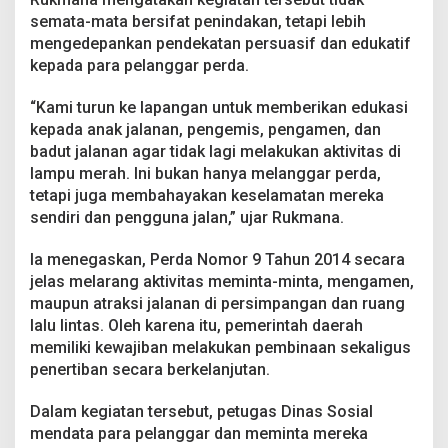
a
semata-mata bersifat penindakan, tetapi lebih
d
mengedepankan pendekatan persuasif dan edukatif
u
t
kepada para pelanggar perda.
d
i
“Kami turun ke lapangan untuk memberikan edukasi
L
kepada anak jalanan, pengemis, pengamen, dan
a
badut jalanan agar tidak lagi melakukan aktivitas di
m
p
lampu merah. Ini bukan hanya melanggar perda,
u
tetapi juga membahayakan keselamatan mereka
M
sendiri dan pengguna jalan,” ujar Rukmana.
e
r
Ia menegaskan, Perda Nomor 9 Tahun 2014 secara
a
h
jelas melarang aktivitas meminta-minta, mengamen,
maupun atraksi jalanan di persimpangan dan ruang
lalu lintas. Oleh karena itu, pemerintah daerah
memiliki kewajiban melakukan pembinaan sekaligus
penertiban secara berkelanjutan.
Dalam kegiatan tersebut, petugas Dinas Sosial
mendata para pelanggar dan meminta mereka