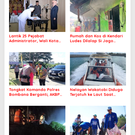
Lantik 25 Pejabat
Rumah dan Kos di Kendari
Administrator, Wali Kota
Ludes Dilalap Si Jago
Tegaskan ASN Harus
Merah
Berintegritas dan
Profesional Layani
Masyarakat
Tongkat Komando Polres
Nelayan Wakatobi Diduga
Bombana Berganti, AKBP
Terjatuh ke Laut Saat
Irwandhy Idrus Nahkodai
Memancing
Kepolisian Bombana