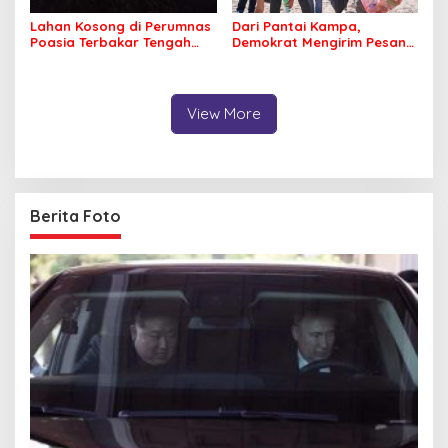
Lahan Kosong di Perumnas
Dari Pantai Kampa,
Poasia Terbakar Tengah
Demokrat Mengirim Pesan
Malam
Tentang Kepedulian
Lingkungan
View More
Berita Foto