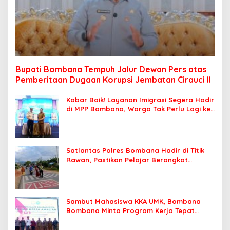
Bupati Bombana Tempuh Jalur Dewan Pers atas
Pemberitaan Dugaan Korupsi Jembatan Cirauci II
Kabar Baik! Layanan Imigrasi Segera Hadir
di MPP Bombana, Warga Tak Perlu Lagi ke
Kendari
Satlantas Polres Bombana Hadir di Titik
Rawan, Pastikan Pelajar Berangkat
Sekolah dengan Aman
Sambut Mahasiswa KKA UMK, Bombana
Bombana Minta Program Kerja Tepat
Sasaran