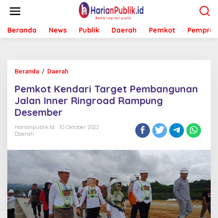
L
e
w
Beranda
News
Publik
Daerah
Pemkot
Pemprov
a
t
i
k
e
Beranda
/
Daerah
P
k
e
o
Pemkot Kendari Target Pembangunan
m
n
k
Jalan Inner Ringroad Rampung
t
o
e
Desember
t
n
K
Harianpublik.id
10 Oktober 2022
e
Daerah
n
d
a
r
i
T
a
r
g