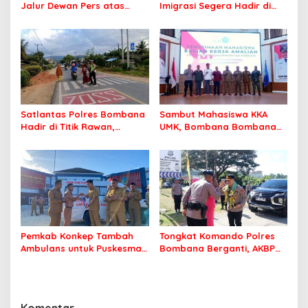
Jalur Dewan Pers atas
Imigrasi Segera Hadir di
Pemberitaan Dugaan
MPP Bombana, Warga Tak
Korupsi Jembatan Cirauci II
Perlu Lagi ke Kendari
Satlantas Polres Bombana
Sambut Mahasiswa KKA
Hadir di Titik Rawan,
UMK, Bombana Bombana
Pastikan Pelajar Berangkat
Minta Program Kerja Tepat
Sekolah dengan Aman
Sasaran
Pemkab Konkep Tambah
Tongkat Komando Polres
Ambulans untuk Puskesmas
Bombana Berganti, AKBP
Roko-Roko
Irwandhy Idrus Nahkodai
Kepolisian Bombana
Komentar