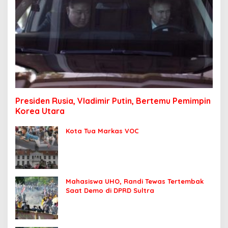
Presiden Rusia, Vladimir Putin, Bertemu Pemimpin
Korea Utara
Kota Tua Markas VOC
Mahasiswa UHO, Randi Tewas Tertembak
Saat Demo di DPRD Sultra