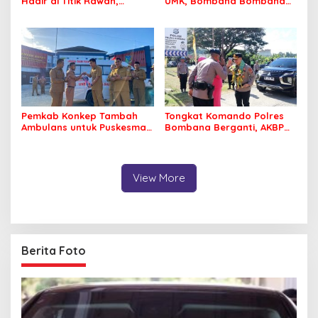
Hadir di Titik Rawan,
UMK, Bombana Bombana
Pastikan Pelajar Berangkat
Minta Program Kerja Tepat
Sekolah dengan Aman
Sasaran
Pemkab Konkep Tambah
Tongkat Komando Polres
Ambulans untuk Puskesmas
Bombana Berganti, AKBP
Roko-Roko
Irwandhy Idrus Nahkodai
Kepolisian Bombana
View More
Berita Foto