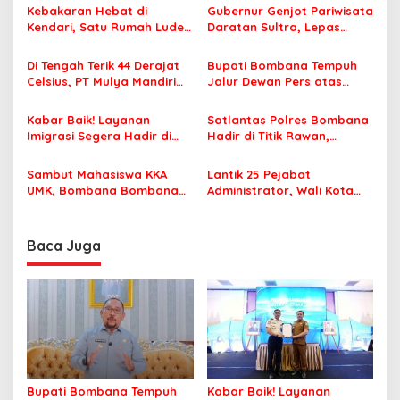
s
Kebakaran Hebat di
Gubernur Genjot Pariwisata
Kendari, Satu Rumah Ludes
Daratan Sultra, Lepas
i
Terbakar
Famtrip Overland Jelajahi
p
Tiga Kabupaten Unggulan
Di Tengah Terik 44 Derajat
Bupati Bombana Tempuh
Celsius, PT Mulya Mandiri
Jalur Dewan Pers atas
o
Travel Pastikan Seluruh
Pemberitaan Dugaan
s
Jamaah Tetap Sehat dan
Korupsi Jembatan Cirauci II
Kabar Baik! Layanan
Satlantas Polres Bombana
Nyaman Beribadah
Imigrasi Segera Hadir di
Hadir di Titik Rawan,
MPP Bombana, Warga Tak
Pastikan Pelajar Berangkat
Perlu Lagi ke Kendari
Sekolah dengan Aman
Sambut Mahasiswa KKA
Lantik 25 Pejabat
UMK, Bombana Bombana
Administrator, Wali Kota
Minta Program Kerja Tepat
Tegaskan ASN Harus
Sasaran
Berintegritas dan
Profesional Layani
Baca Juga
Masyarakat
Bupati Bombana Tempuh
Kabar Baik! Layanan