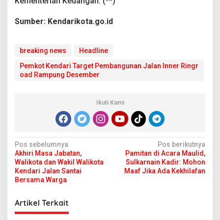
Kementerian Keuangan. (**)
Sumber: Kendarikota.go.id
breaking news
Headline
Pemkot Kendari Target Pembangunan Jalan Inner Ringr
oad Rampung Desember
Ikuti Kami
N
Pos sebelumnya
Pos berikutnya
Akhiri Masa Jabatan,
Pamitan di Acara Maulid,
a
Walikota dan Wakil Walikota
Sulkarnain Kadir: Mohon
v
Kendari Jalan Santai
Maaf Jika Ada Kekhilafan
Bersama Warga
i
g
Artikel Terkait
a