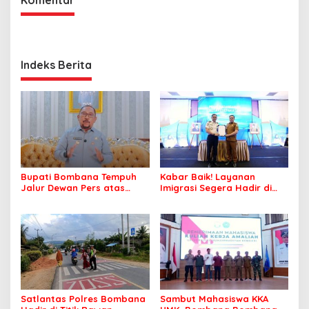
Indeks Berita
Bupati Bombana Tempuh
Kabar Baik! Layanan
Jalur Dewan Pers atas
Imigrasi Segera Hadir di
Pemberitaan Dugaan
MPP Bombana, Warga Tak
Korupsi Jembatan Cirauci II
Perlu Lagi ke Kendari
Satlantas Polres Bombana
Sambut Mahasiswa KKA