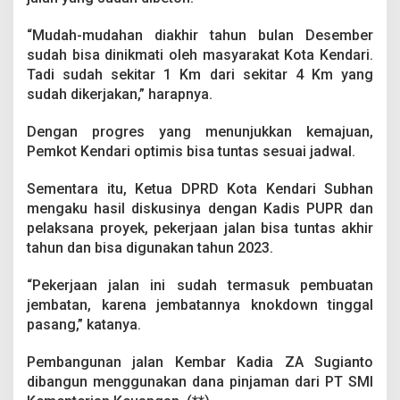
n
g
“Mudah-mudahan diakhir tahun bulan Desember
r
sudah bisa dinikmati oleh masyarakat Kota Kendari.
o
a
Tadi sudah sekitar 1 Km dari sekitar 4 Km yang
d
sudah dikerjakan,” harapnya.
R
a
Dengan progres yang menunjukkan kemajuan,
m
Pemkot Kendari optimis bisa tuntas sesuai jadwal.
p
u
n
Sementara itu, Ketua DPRD Kota Kendari Subhan
g
mengaku hasil diskusinya dengan Kadis PUPR dan
D
pelaksana proyek, pekerjaan jalan bisa tuntas akhir
e
tahun dan bisa digunakan tahun 2023.
s
e
m
“Pekerjaan jalan ini sudah termasuk pembuatan
b
jembatan, karena jembatannya knokdown tinggal
e
pasang,” katanya.
r
Pembangunan jalan Kembar Kadia ZA Sugianto
dibangun menggunakan dana pinjaman dari PT SMI