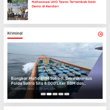
Mahasiswa UHO Tewas Tertembak Saat
Demo di Kendari
Kriminal
Bongkar Mafia BBM Subsidi, Ditreskrimsus
J
Polda Sultra Sita 8.000 Liter BBM dan
G
Ringkus 3 Tersangka
3
Di Kriminal, News
|
20 Juni 2026
Di