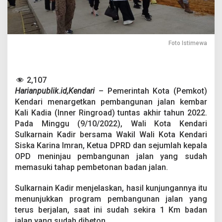
e
t
P
e
m
Foto Istimewa
b
a
n
g
2,107
u
Harianpublik.id,Kendari
– Pemerintah Kota (Pemkot)
n
a
Kendari menargetkan pembangunan jalan kembar
n
Kali Kadia (Inner Ringroad) tuntas akhir tahun 2022.
J
Pada Minggu (9/10/2022), Wali Kota Kendari
a
Sulkarnain Kadir bersama Wakil Wali Kota Kendari
l
Siska Karina Imran, Ketua DPRD dan sejumlah kepala
a
n
OPD meninjau pembangunan jalan yang sudah
I
memasuki tahap pembetonan badan jalan.
n
n
Sulkarnain Kadir menjelaskan, hasil kunjungannya itu
e
menunjukkan program pembangunan jalan yang
r
R
terus berjalan, saat ini sudah sekira 1 Km badan
i
jalan yang sudah dibeton.