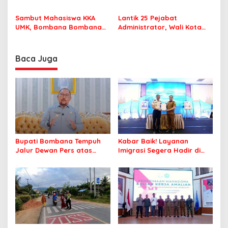
MPP Bombana, Warga Tak
Pastikan Pelajar Berangkat
Perlu Lagi ke Kendari
Sekolah dengan Aman
Sambut Mahasiswa KKA
Lantik 25 Pejabat
UMK, Bombana Bombana
Administrator, Wali Kota
Minta Program Kerja Tepat
Tegaskan ASN Harus
Sasaran
Berintegritas dan
Profesional Layani
Baca Juga
Masyarakat
Bupati Bombana Tempuh
Kabar Baik! Layanan
Jalur Dewan Pers atas
Imigrasi Segera Hadir di
Pemberitaan Dugaan
MPP Bombana, Warga Tak
Korupsi Jembatan Cirauci II
Perlu Lagi ke Kendari