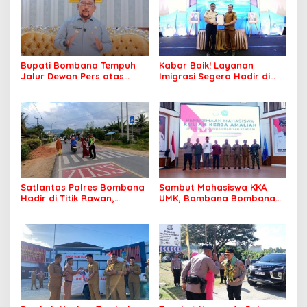
Bupati Bombana Tempuh
Kabar Baik! Layanan
Jalur Dewan Pers atas
Imigrasi Segera Hadir di
Pemberitaan Dugaan
MPP Bombana, Warga Tak
Korupsi Jembatan Cirauci II
Perlu Lagi ke Kendari
Satlantas Polres Bombana
Sambut Mahasiswa KKA
Hadir di Titik Rawan,
UMK, Bombana Bombana
Pastikan Pelajar Berangkat
Minta Program Kerja Tepat
Sekolah dengan Aman
Sasaran