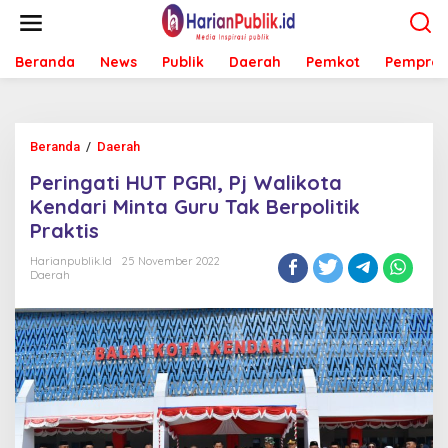
L
e
w
Beranda
News
Publik
Daerah
Pemkot
Pemprov
a
t
i
k
e
Beranda
/
Daerah
P
k
e
o
Peringati HUT PGRI, Pj Walikota
r
n
i
Kendari Minta Guru Tak Berpolitik
t
n
e
Praktis
g
n
a
Harianpublik.id
25 November 2022
t
Daerah
i
H
U
T
P
G
R
I
,