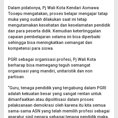
u
T
Dalam pidatonya, Pj Wali Kota Kendari Asmawa
a
Tosepu mengatakan, proses belajar mengajar tatap
k
muka yang sudah dilakukan saat ini tetap
B
mengutamakan kesehatan dan keselamatan pendidik
e
r
dan para peserta didik. Kemudian ketertinggalan
p
capaian pembelajaran selama ini bisa diperbaiki
o
sehingga bisa meningkatkan semangat dan
l
kompetensi para siswa.
i
t
i
PGRI sebagai organisasi profesi, Pj Wali Kota
k
berharap bisa memegang teguh semangat
P
organisasi yang mandiri, unitaristik dan non
r
partisan.
a
k
t
“Guru, tenaga pendidik yang tergabung dalam PGRI
i
adalah kekuatan besar yang sangat rentan untuk
s
dimanfaatkan atau dipolitisasi dalam proses
pelaksanaan demokrasi oleh karena itu kita semua
sama-sama ASN yang telah memilih profesi sebagai
aparatur sipil negara sebagai tenaga pendidik maka,