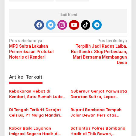
Ikuti Kami
N
Pos sebelumnya
Pos berikutnya
MPD Sultra Lakukan
Terpilih Jadi Kades Laiba,
a
Pemeriksaan Protokol
Boi Sandri: Stop Perbedaan,
v
Notaris di Kendari
Mari Bersama Membangun
Desa
i
g
Artikel Terkait
a
s
Kebakaran Hebat di
Gubernur Genjot Pariwisata
Kendari, Satu Rumah Ludes
Daratan Sultra, Lepas
i
Terbakar
Famtrip Overland Jelajahi
p
Tiga Kabupaten Unggulan
Di Tengah Terik 44 Derajat
Bupati Bombana Tempuh
Celsius, PT Mulya Mandiri
Jalur Dewan Pers atas
o
Travel Pastikan Seluruh
Pemberitaan Dugaan
s
Jamaah Tetap Sehat dan
Korupsi Jembatan Cirauci II
Kabar Baik! Layanan
Satlantas Polres Bombana
Nyaman Beribadah
Imigrasi Segera Hadir di
Hadir di Titik Rawan,