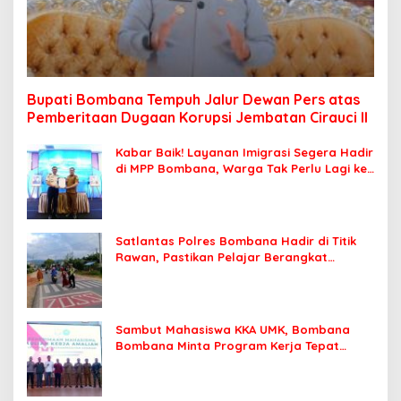
Bupati Bombana Tempuh Jalur Dewan Pers atas
Pemberitaan Dugaan Korupsi Jembatan Cirauci II
Kabar Baik! Layanan Imigrasi Segera Hadir
di MPP Bombana, Warga Tak Perlu Lagi ke
Kendari
Satlantas Polres Bombana Hadir di Titik
Rawan, Pastikan Pelajar Berangkat
Sekolah dengan Aman
Sambut Mahasiswa KKA UMK, Bombana
Bombana Minta Program Kerja Tepat
Sasaran