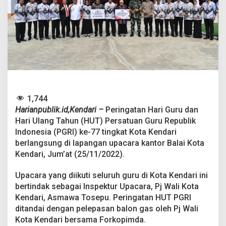
P
j
W
a
l
i
k
o
t
a
K
1,744
e
Harianpublik.id,Kendari –
Peringatan Hari Guru dan
n
Hari Ulang Tahun (HUT) Persatuan Guru Republik
d
a
Indonesia (PGRI) ke-77 tingkat Kota Kendari
r
berlangsung di lapangan upacara kantor Balai Kota
i
Kendari, Jum’at (25/11/2022).
M
i
Upacara yang diikuti seluruh guru di Kota Kendari ini
n
t
bertindak sebagai Inspektur Upacara, Pj Wali Kota
a
Kendari, Asmawa Tosepu. Peringatan HUT PGRI
G
ditandai dengan pelepasan balon gas oleh Pj Wali
u
Kota Kendari bersama Forkopimda.
r