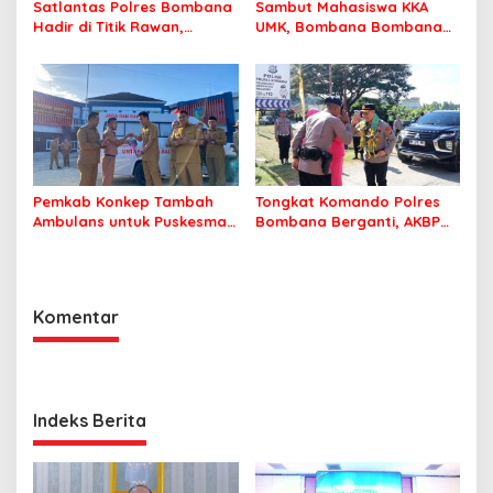
Satlantas Polres Bombana
Sambut Mahasiswa KKA
Hadir di Titik Rawan,
UMK, Bombana Bombana
Pastikan Pelajar Berangkat
Minta Program Kerja Tepat
Sekolah dengan Aman
Sasaran
Pemkab Konkep Tambah
Tongkat Komando Polres
Ambulans untuk Puskesmas
Bombana Berganti, AKBP
Roko-Roko
Irwandhy Idrus Nahkodai
Kepolisian Bombana
Komentar
Indeks Berita