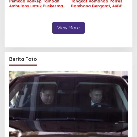
Pemkab Konkep Tambah
Tongkat Komando Polres
Ambulans untuk Puskesmas
Bombana Berganti, AKBP
Roko-Roko
Irwandhy Idrus Nahkodai
Kepolisian Bombana
View More
Berita Foto