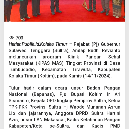
u
n
c
u
r
k
a
703
n
K
HarianPublik.id,Kolaka Timur –
Pejabat (Pj) Gubernur
l
Sulawesi Tenggara (Sultra), Andap Budhi Revianto
i
meluncurkan program Klinik Pangan Sehat
n
Masyarakat (KIPAS MAS) Tingkat Provinsi di Desa
i
k
Tumbudadio, Kecamatan Tirawuta, Kabupaten
P
Kolaka Timur (Koltim), pada Kamis (14/11/2024).
a
n
Tutur hadir dalam acara unsur Badan Pangan
g
Nasional (Bapanas), Pjs Bupati Koltim Ir Ari
a
n
Sismanto, Kepala OPD lingkup Pemprov Sultra, Ketua
S
TPK-PKK Provinsi Sultra Hj Waode Munanah Asrun
e
Lio dan jajarannya, Anggota DPRD Sultra Hartini
h
Azis, unsur LAN Makassar, Kadis Ketahanan Pangan
a
Kabupaten/Kota se-Sultra, dan Kadis PMD
t