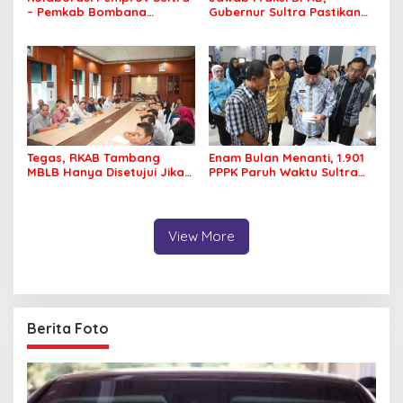
– Pemkab Bombana
Gubernur Sultra Pastikan
Hadirkan Aksi Bergizi di
Penertiban Aset Daerah
SMAN 7 Bombana
Jadi Prioritas
Tegas, RKAB Tambang
Enam Bulan Menanti, 1.901
MBLB Hanya Disetujui Jika
PPPK Paruh Waktu Sultra
Pengusaha Patuh Aturan
Akhirnya Terima Rapel Gaji
Reklamasi
View More
Berita Foto