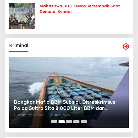
Mahasiswa UHO Tewas Tertembak Saat
Demo di Kendari
Kriminal
Bongkar Mafia BBM Subsidi, Ditreskrimsus
J
Polda Sultra Sita 8.000 Liter BBM dan
G
Ringkus 3 Tersangka
3
Di Kriminal, News
|
20 Juni 2026
Di