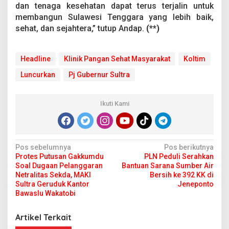
dan tenaga kesehatan dapat terus terjalin untuk
membangun Sulawesi Tenggara yang lebih baik,
sehat, dan sejahtera,” tutup Andap.
(**)
Headline
Klinik Pangan Sehat Masyarakat
Koltim
Luncurkan
Pj Gubernur Sultra
Ikuti Kami
N
Pos sebelumnya
Pos berikutnya
Protes Putusan Gakkumdu
PLN Peduli Serahkan
a
Soal Dugaan Pelanggaran
Bantuan Sarana Sumber Air
v
Netralitas Sekda, MAKI
Bersih ke 392 KK di
Sultra Geruduk Kantor
Jeneponto
i
Bawaslu Wakatobi
g
Artikel Terkait
a