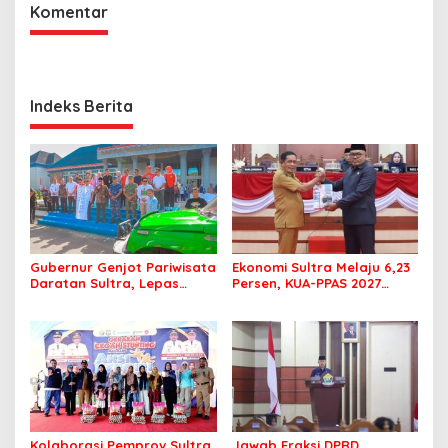
Komentar
Indeks Berita
Gubernur Genjot Pariwisata
Ekonomi Sultra Melaju 6,23
Daratan Sultra, Lepas
Persen, KUA-PPAS 2027
Famtrip Overland Jelajahi
Resmi Masuk DPRD
Tiga Kabupaten Unggulan
Kolaborasi Pemprov Sultra
Jawab Fraksi DPRD,