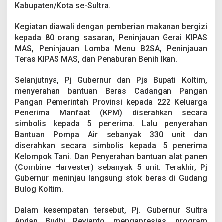
M
Kabupaten/Kota se-Sultra.
a
s
Kegiatan diawali dengan pemberian makanan bergizi
y
kepada 80 orang sasaran, Peninjauan Gerai KIPAS
a
MAS, Peninjauan Lomba Menu B2SA, Peninjauan
r
a
Teras KIPAS MAS, dan Penaburan Benih Ikan.
k
a
Selanjutnya, Pj Gubernur dan Pjs Bupati Koltim,
t
menyerahan bantuan Beras Cadangan Pangan
d
Pangan Pemerintah Provinsi kepada 222 Keluarga
i
K
Penerima Manfaat (KPM) diserahkan secara
o
simbolis kepada 5 penerima. Lalu penyerahan
l
Bantuan Pompa Air sebanyak 330 unit dan
t
diserahkan secara simbolis kepada 5 penerima
i
m
Kelompok Tani. Dan Penyerahan bantuan alat panen
(Combine Harvester) sebanyak 5 unit. Terakhir, Pj
Gubernur meninjau langsung stok beras di Gudang
Bulog Koltim.
Dalam kesempatan tersebut, Pj. Gubernur Sultra
Andap Budhi Revianto, mengapresiasi program