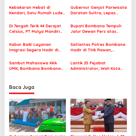
s
Kebakaran Hebat di
Gubernur Genjot Pariwisata
i
Kendari, Satu Rumah Ludes
Daratan Sultra, Lepas
p
Terbakar
Famtrip Overland Jelajahi
Tiga Kabupaten Unggulan
Di Tengah Terik 44 Derajat
Bupati Bombana Tempuh
o
Celsius, PT Mulya Mandiri
Jalur Dewan Pers atas
s
Travel Pastikan Seluruh
Pemberitaan Dugaan
Jamaah Tetap Sehat dan
Korupsi Jembatan Cirauci II
Kabar Baik! Layanan
Satlantas Polres Bombana
Nyaman Beribadah
Imigrasi Segera Hadir di
Hadir di Titik Rawan,
MPP Bombana, Warga Tak
Pastikan Pelajar Berangkat
Perlu Lagi ke Kendari
Sekolah dengan Aman
Sambut Mahasiswa KKA
Lantik 25 Pejabat
UMK, Bombana Bombana
Administrator, Wali Kota
Minta Program Kerja Tepat
Tegaskan ASN Harus
Sasaran
Berintegritas dan
Profesional Layani
Baca Juga
Masyarakat