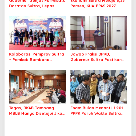
Gubernur Genjot Pariwisata
Ekonomi Sultra Melaju 6,23
Daratan Sultra, Lepas
Persen, KUA-PPAS 2027
Famtrip Overland Jelajahi
Resmi Masuk DPRD
Tiga Kabupaten Unggulan
Kolaborasi Pemprov Sultra
Jawab Fraksi DPRD,
– Pemkab Bombana
Gubernur Sultra Pastikan
Hadirkan Aksi Bergizi di
Penertiban Aset Daerah
SMAN 7 Bombana
Jadi Prioritas
Tegas, RKAB Tambang
Enam Bulan Menanti, 1.901
MBLB Hanya Disetujui Jika
PPPK Paruh Waktu Sultra
Pengusaha Patuh Aturan
Akhirnya Terima Rapel Gaji
Reklamasi