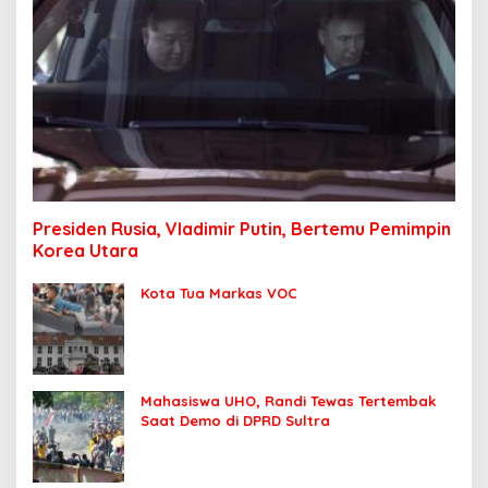
Presiden Rusia, Vladimir Putin, Bertemu Pemimpin
Korea Utara
Kota Tua Markas VOC
Mahasiswa UHO, Randi Tewas Tertembak
Saat Demo di DPRD Sultra