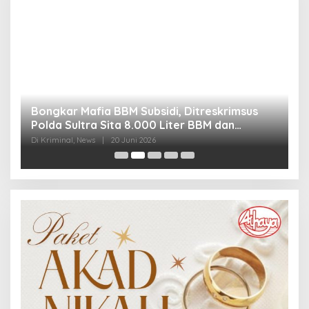
Bongkar Mafia BBM Subsidi, Ditreskrimsus
J
Polda Sultra Sita 8.000 Liter BBM dan
G
Ringkus 3 Tersangka
3
Di Kriminal, News
|
20 Juni 2026
Di