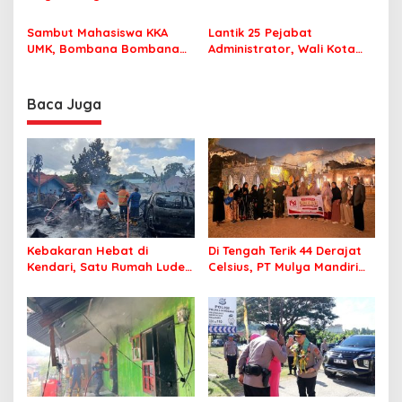
MPP Bombana, Warga Tak
Pastikan Pelajar Berangkat
Perlu Lagi ke Kendari
Sekolah dengan Aman
Sambut Mahasiswa KKA
Lantik 25 Pejabat
UMK, Bombana Bombana
Administrator, Wali Kota
Minta Program Kerja Tepat
Tegaskan ASN Harus
Sasaran
Berintegritas dan
Profesional Layani
Baca Juga
Masyarakat
Kebakaran Hebat di
Di Tengah Terik 44 Derajat
Kendari, Satu Rumah Ludes
Celsius, PT Mulya Mandiri
Terbakar
Travel Pastikan Seluruh
Jamaah Tetap Sehat dan
Nyaman Beribadah