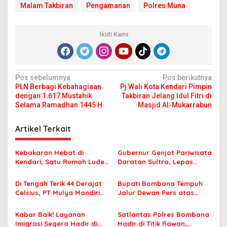
Malam Takbiran
Pengamanan
Polres Muna
Ikuti Kami
N
Pos sebelumnya
Pos berikutnya
PLN Berbagi Kebahagiaan
Pj Wali Kota Kendari Pimpin
a
dengan 1.617 Mustahik
Takbiran Jelang Idul Fitri di
v
Selama Ramadhan 1445 H
Masjid Al-Mukarrabun
i
Artikel Terkait
g
a
Kebakaran Hebat di
Gubernur Genjot Pariwisata
s
Kendari, Satu Rumah Ludes
Daratan Sultra, Lepas
Terbakar
Famtrip Overland Jelajahi
i
Tiga Kabupaten Unggulan
Di Tengah Terik 44 Derajat
Bupati Bombana Tempuh
p
Celsius, PT Mulya Mandiri
Jalur Dewan Pers atas
Travel Pastikan Seluruh
Pemberitaan Dugaan
o
Jamaah Tetap Sehat dan
Korupsi Jembatan Cirauci II
Kabar Baik! Layanan
Satlantas Polres Bombana
s
Nyaman Beribadah
Imigrasi Segera Hadir di
Hadir di Titik Rawan,