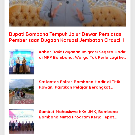
Bupati Bombana Tempuh Jalur Dewan Pers atas
Pemberitaan Dugaan Korupsi Jembatan Cirauci II
Kabar Baik! Layanan Imigrasi Segera Hadir
di MPP Bombana, Warga Tak Perlu Lagi ke
Kendari
Satlantas Polres Bombana Hadir di Titik
Rawan, Pastikan Pelajar Berangkat
Sekolah dengan Aman
Sambut Mahasiswa KKA UMK, Bombana
Bombana Minta Program Kerja Tepat
Sasaran