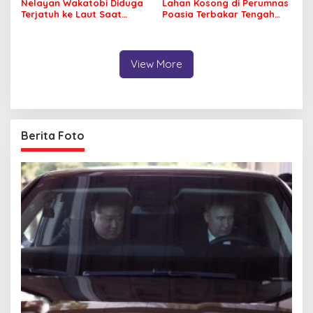
Nelayan Wakatobi Diduga
Lahan Kosong di Perumnas
Terjatuh ke Laut Saat
Poasia Terbakar Tengah
Memancing
Malam
View More
Berita Foto