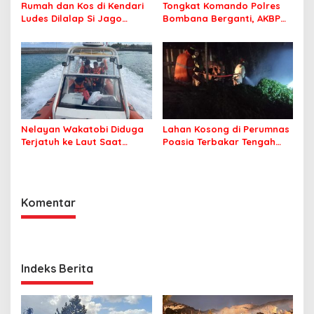
Rumah dan Kos di Kendari
Tongkat Komando Polres
Ludes Dilalap Si Jago
Bombana Berganti, AKBP
Merah
Irwandhy Idrus Nahkodai
Kepolisian Bombana
Nelayan Wakatobi Diduga
Lahan Kosong di Perumnas
Terjatuh ke Laut Saat
Poasia Terbakar Tengah
Memancing
Malam
Komentar
Indeks Berita