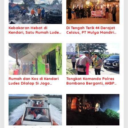
Kebakaran Hebat di
Di Tengah Terik 44 Derajat
Kendari, Satu Rumah Ludes
Celsius, PT Mulya Mandiri
Terbakar
Travel Pastikan Seluruh
Jamaah Tetap Sehat dan
Nyaman Beribadah
Rumah dan Kos di Kendari
Tongkat Komando Polres
Ludes Dilalap Si Jago
Bombana Berganti, AKBP
Merah
Irwandhy Idrus Nahkodai
Kepolisian Bombana