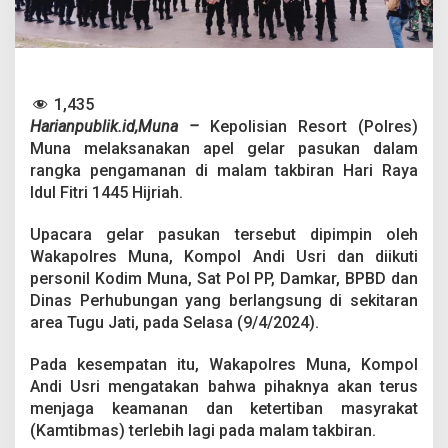
s
u
k
a
n
P
1,435
e
Harianpublik.id,Muna –
Kepolisian Resort (Polres)
n
Muna melaksanakan apel gelar pasukan dalam
g
a
rangka pengamanan di malam takbiran Hari Raya
m
Idul Fitri 1445 Hijriah.
a
n
Upacara gelar pasukan tersebut dipimpin oleh
a
Wakapolres Muna, Kompol Andi Usri dan diikuti
n
M
personil Kodim Muna, Sat Pol PP, Damkar, BPBD dan
a
Dinas Perhubungan yang berlangsung di sekitaran
l
area Tugu Jati, pada Selasa (9/4/2024).
a
m
Pada kesempatan itu, Wakapolres Muna, Kompol
T
a
Andi Usri mengatakan bahwa pihaknya akan terus
k
menjaga keamanan dan ketertiban masyrakat
b
(Kamtibmas) terlebih lagi pada malam takbiran.
i