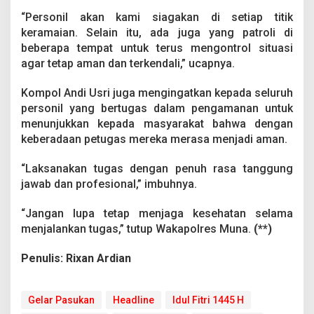
r
“Personil akan kami siagakan di setiap titik
a
n
keramaian. Selain itu, ada juga yang patroli di
I
beberapa tempat untuk terus mengontrol situasi
d
agar tetap aman dan terkendali,” ucapnya.
u
l
Kompol Andi Usri juga mengingatkan kepada seluruh
F
i
personil yang bertugas dalam pengamanan untuk
t
menunjukkan kepada masyarakat bahwa dengan
r
keberadaan petugas mereka merasa menjadi aman.
i
1
“Laksanakan tugas dengan penuh rasa tanggung
4
4
jawab dan profesional,” imbuhnya.
5
H
“Jangan lupa tetap menjaga kesehatan selama
menjalankan tugas,” tutup Wakapolres Muna.
(**)
Penulis: Rixan Ardian
Gelar Pasukan
Headline
Idul Fitri 1445 H