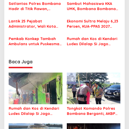
p
Korupsi Jembatan Cirauci II
Perlu Lagi ke Kendari
Satlantas Polres Bombana
Sambut Mahasiswa KKA
Hadir di Titik Rawan,
UMK, Bombana Bombana
o
Pastikan Pelajar Berangkat
Minta Program Kerja Tepat
s
Sekolah dengan Aman
Sasaran
Lantik 25 Pejabat
Ekonomi Sultra Melaju 6,23
Administrator, Wali Kota
Persen, KUA-PPAS 2027
Tegaskan ASN Harus
Resmi Masuk DPRD
Berintegritas dan
Pemkab Konkep Tambah
Rumah dan Kos di Kendari
Profesional Layani
Ambulans untuk Puskesmas
Ludes Dilalap Si Jago
Masyarakat
Roko-Roko
Merah
Baca Juga
Rumah dan Kos di Kendari
Tongkat Komando Polres
Ludes Dilalap Si Jago
Bombana Berganti, AKBP
Merah
Irwandhy Idrus Nahkodai
Kepolisian Bombana