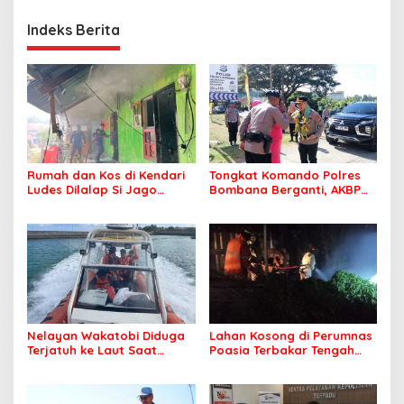
Indeks Berita
Rumah dan Kos di Kendari
Tongkat Komando Polres
Ludes Dilalap Si Jago
Bombana Berganti, AKBP
Merah
Irwandhy Idrus Nahkodai
Kepolisian Bombana
Nelayan Wakatobi Diduga
Lahan Kosong di Perumnas
Terjatuh ke Laut Saat
Poasia Terbakar Tengah
Memancing
Malam