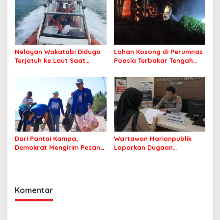
Nelayan Wakatobi Diduga
Lahan Kosong di Perumnas
Terjatuh ke Laut Saat
Poasia Terbakar Tengah
Memancing
Malam
Dari Pantai Kampa,
Wartawan Harianpublik
Demokrat Mengirim Pesan
Laporkan Dugaan
Tentang Kepedulian
Cyberbullying ke Polres
Lingkungan
Bombana, Soroti Proses
Penanganan Aduan
Komentar