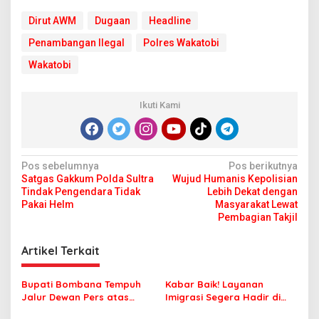
Dirut AWM
Dugaan
Headline
Penambangan Ilegal
Polres Wakatobi
Wakatobi
Ikuti Kami
N
Pos sebelumnya
Pos berikutnya
Satgas Gakkum Polda Sultra
Wujud Humanis Kepolisian
a
Tindak Pengendara Tidak
Lebih Dekat dengan
v
Pakai Helm
Masyarakat Lewat
Pembagian Takjil
i
g
Artikel Terkait
a
s
Bupati Bombana Tempuh
Kabar Baik! Layanan
Jalur Dewan Pers atas
Imigrasi Segera Hadir di
i
Pemberitaan Dugaan
MPP Bombana, Warga Tak