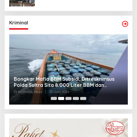
Kriminal
Bongkar Mafia BBM Subsidi, Ditreskrimsus
J
Polda Sultra Sita 8.000 Liter BBM dan
G
Ringkus 3 Tersangka
3
Di Kriminal, News
|
20 Juni 2026
Di