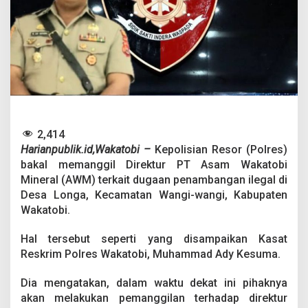
a
l
P
a
n
g
g
i
l
D
i
2,414
r
Harianpublik.id,Wakatobi –
Kepolisian Resor (Polres)
u
bakal memanggil Direktur PT Asam Wakatobi
t
A
Mineral (AWM) terkait dugaan penambangan ilegal di
W
Desa Longa, Kecamatan Wangi-wangi, Kabupaten
M
Wakatobi.
T
e
Hal tersebut seperti yang disampaikan Kasat
r
k
Reskrim Polres Wakatobi, Muhammad Ady Kesuma.
a
i
Dia mengatakan, dalam waktu dekat ini pihaknya
t
akan melakukan pemanggilan terhadap direktur
D