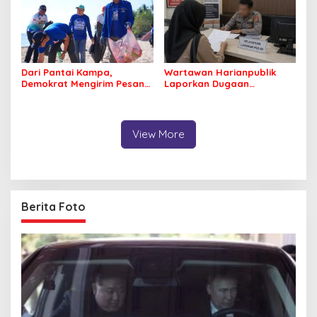
Dari Pantai Kampa,
Wartawan Harianpublik
Demokrat Mengirim Pesan
Laporkan Dugaan
Tentang Kepedulian
Cyberbullying ke Polres
Lingkungan
Bombana, Soroti Proses
Penanganan Aduan
View More
Berita Foto