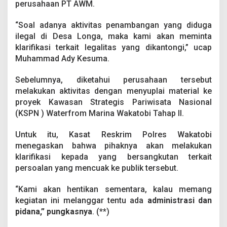
perusahaan PT AWM.
u
g
a
“Soal adanya aktivitas penambangan yang diduga
a
ilegal di Desa Longa, maka kami akan meminta
n
klarifikasi terkait legalitas yang dikantongi,” ucap
P
Muhammad Ady Kesuma.
e
n
a
Sebelumnya, diketahui perusahaan tersebut
m
melakukan aktivitas dengan menyuplai material ke
b
proyek Kawasan Strategis Pariwisata Nasional
a
(KSPN ) Waterfrom Marina Wakatobi Tahap II.
n
g
a
Untuk itu, Kasat Reskrim Polres Wakatobi
n
menegaskan bahwa pihaknya akan melakukan
I
klarifikasi kepada yang bersangkutan terkait
l
persoalan yang mencuak ke publik tersebut.
e
g
a
“Kami akan hentikan sementara, kalau memang
l
kegiatan ini melanggar tentu ada
administrasi dan
pidana,” pungkasnya
. (**)