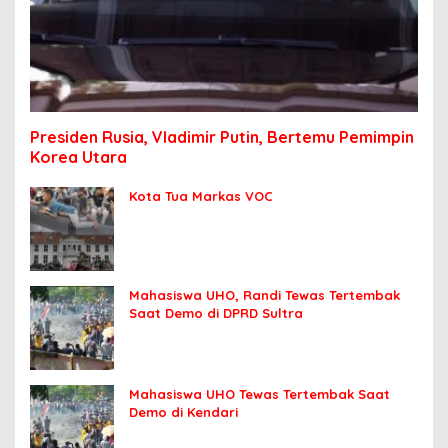
Presiden Rusia, Vladimir Putin, Bertemu Pemimpin
Korea Utara
Kota Tua Markas VOC
Mahasiswa UHO, Randi Tewas Tertembak
Saat Demo di DPRD Sultra
Mahasiswa UHO Tewas Tertembak Saat
Demo di Kendari