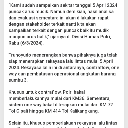
d
“Kami sudah sampaikan sekitar tanggal 5 April 2024
a
puncak arus mudik. Namun demikian, hasil analisa
5
dan evaluasi sementara ini akan dilakukan rapat
A
p
dengan stakeholder terkait nanti kita akan
r
sampaikan terkait dengan puncak baik itu mudik
i
maupun arus balik,” ujarnya di Divisi Humas Polri,
l
Rabu (6/3/2024).
2
0
2
Trunoyudo menerangkan bahwa pihaknya juga telah
4
siap menerapkan rekayasa lalu lintas mulai 5 April
2024. Rekayasa lalin ini di antaranya, contraflow, one
way dan pembatasan operasional angkutan barang
sumbu 3.
Khusus untuk contraflow, Polri bakal
memberlakukannya mulai dari KM36. Sementara,
sistem one way bakal diterapkan mulai dari KM 72
Tol Cipali hingga KM 414 Tol Kalikangkung.
Selain itu, khusus pemberlakuan rekayasa lalu lintas