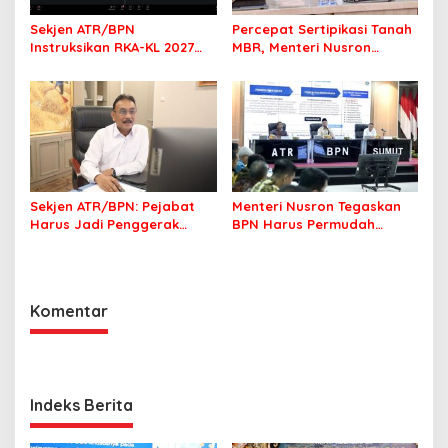
Sekjen ATR/BPN
Percepat Sertipikasi Tanah
Instruksikan RKA-KL 2027
MBR, Menteri Nusron
Berfokus pada
Pastikan Manfaat Program
Transformasi Layanan
Pemerintah Dirasakan Utuh
Pertanahan
Sekjen ATR/BPN: Pejabat
Menteri Nusron Tegaskan
Harus Jadi Penggerak
BPN Harus Permudah
Organisasi yang
Layanan, Kepentingan
Berdampak bagi
Masyarakat Jadi Prioritas
Masyarakat
Komentar
Indeks Berita