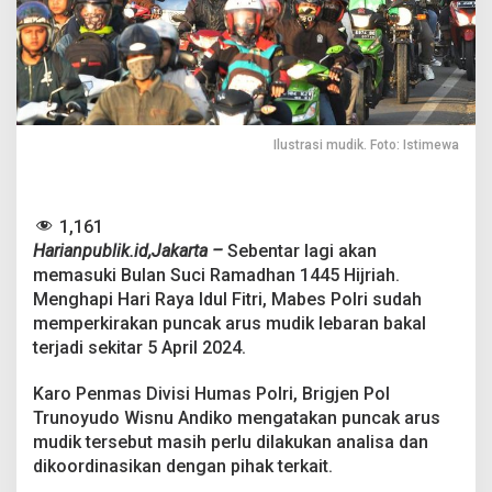
u
d
i
k
L
e
b
a
Ilustrasi mudik. Foto: Istimewa
r
a
n
D
1,161
i
Harianpublik.id,Jakarta –
Sebentar lagi akan
p
memasuki Bulan Suci Ramadhan 1445 Hijriah.
e
Menghapi Hari Raya Idul Fitri, Mabes Polri sudah
r
memperkirakan puncak arus mudik lebaran bakal
k
i
terjadi sekitar 5 April 2024.
r
a
Karo Penmas Divisi Humas Polri, Brigjen Pol
k
Trunoyudo Wisnu Andiko mengatakan puncak arus
a
mudik tersebut masih perlu dilakukan analisa dan
n
P
dikoordinasikan dengan pihak terkait.
a