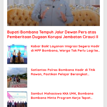
Bupati Bombana Tempuh Jalur Dewan Pers atas
Pemberitaan Dugaan Korupsi Jembatan Cirauci II
Kabar Baik! Layanan Imigrasi Segera Hadir
di MPP Bombana, Warga Tak Perlu Lagi ke
Kendari
Satlantas Polres Bombana Hadir di Titik
Rawan, Pastikan Pelajar Berangkat
Sekolah dengan Aman
Sambut Mahasiswa KKA UMK, Bombana
Bombana Minta Program Kerja Tepat
Sasaran