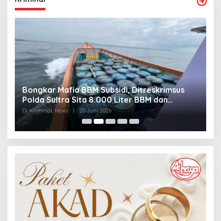
Bongkar Mafia BBM Subsidi, Ditreskrimsus
J
Polda Sultra Sita 8.000 Liter BBM dan
G
Ringkus 3 Tersangka
3
Di Kriminal, News
|
20 Juni 2026
Di