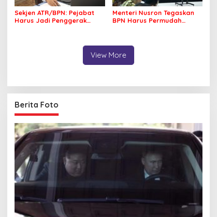
Sekjen ATR/BPN: Pejabat
Menteri Nusron Tegaskan
Harus Jadi Penggerak
BPN Harus Permudah
Organisasi yang
Layanan, Kepentingan
Berdampak bagi
Masyarakat Jadi Prioritas
Masyarakat
View More
Berita Foto