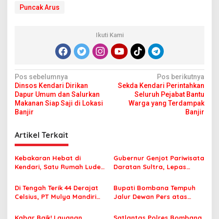
Puncak Arus
Ikuti Kami
N
Pos sebelumnya
Pos berikutnya
Dinsos Kendari Dirikan
Sekda Kendari Perintahkan
a
Dapur Umum dan Salurkan
Seluruh Pejabat Bantu
v
Makanan Siap Saji di Lokasi
Warga yang Terdampak
Banjir
Banjir
i
g
Artikel Terkait
a
s
Kebakaran Hebat di
Gubernur Genjot Pariwisata
Kendari, Satu Rumah Ludes
Daratan Sultra, Lepas
i
Terbakar
Famtrip Overland Jelajahi
p
Tiga Kabupaten Unggulan
Di Tengah Terik 44 Derajat
Bupati Bombana Tempuh
Celsius, PT Mulya Mandiri
Jalur Dewan Pers atas
o
Travel Pastikan Seluruh
Pemberitaan Dugaan
s
Jamaah Tetap Sehat dan
Korupsi Jembatan Cirauci II
Kabar Baik! Layanan
Satlantas Polres Bombana