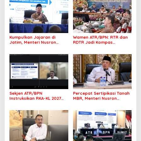
Kumpulkan Jajaran di
Wamen ATR/BPN: RTR dan
Jatim, Menteri Nusron
RDTR Jadi Kompas
Tegaskan Rakyat Harus
Pembangunan Bali
Jadi Prioritas
Sekjen ATR/BPN
Percepat Sertipikasi Tanah
Instruksikan RKA-KL 2027
MBR, Menteri Nusron
Berfokus pada
Pastikan Manfaat Program
Transformasi Layanan
Pemerintah Dirasakan Utuh
Pertanahan