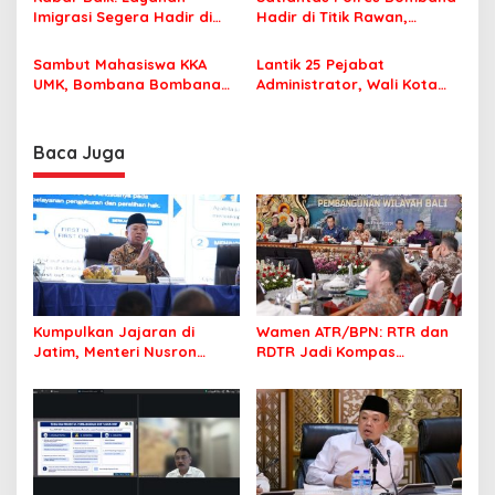
Nyaman Beribadah
Imigrasi Segera Hadir di
Hadir di Titik Rawan,
MPP Bombana, Warga Tak
Pastikan Pelajar Berangkat
Perlu Lagi ke Kendari
Sekolah dengan Aman
Sambut Mahasiswa KKA
Lantik 25 Pejabat
UMK, Bombana Bombana
Administrator, Wali Kota
Minta Program Kerja Tepat
Tegaskan ASN Harus
Sasaran
Berintegritas dan
Profesional Layani
Baca Juga
Masyarakat
Kumpulkan Jajaran di
Wamen ATR/BPN: RTR dan
Jatim, Menteri Nusron
RDTR Jadi Kompas
Tegaskan Rakyat Harus
Pembangunan Bali
Jadi Prioritas