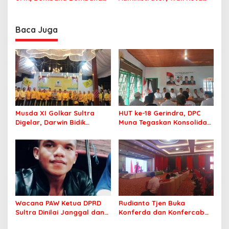
Minta Program Kerja Tepat
Tegaskan ASN Harus
Sasaran
Berintegritas dan
Profesional Layani
Baca Juga
Masyarakat
Musda XI Golkar Sultra
HUT ke-18 Gerindra, DPC
Digelar, Darwin Bidik
Muna Tegaskan Konsolidasi
Kebangkitan Golkar di
dan Target Menang Pilkada
Muna dan Mubar
Wacana PAW Ketua DPRD
Rudianto Tjen Buka
Sultra Dinilai Janggal dan
Konferda dan Konfercab
Berpotensi Memicu ‘Gempa
PDIP Sultra, Ajak Kader