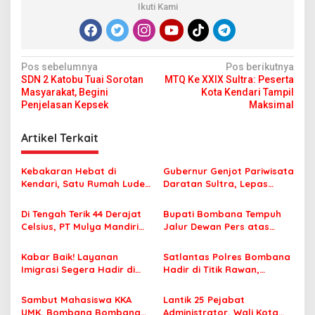
Ikuti Kami
N
Pos sebelumnya
Pos berikutnya
SDN 2 Katobu Tuai Sorotan
MTQ Ke XXIX Sultra: Peserta
a
Masyarakat, Begini
Kota Kendari Tampil
v
Penjelasan Kepsek
Maksimal
i
Artikel Terkait
g
a
Kebakaran Hebat di
Gubernur Genjot Pariwisata
s
Kendari, Satu Rumah Ludes
Daratan Sultra, Lepas
Terbakar
Famtrip Overland Jelajahi
i
Tiga Kabupaten Unggulan
Di Tengah Terik 44 Derajat
Bupati Bombana Tempuh
p
Celsius, PT Mulya Mandiri
Jalur Dewan Pers atas
Travel Pastikan Seluruh
Pemberitaan Dugaan
o
Jamaah Tetap Sehat dan
Korupsi Jembatan Cirauci II
Kabar Baik! Layanan
Satlantas Polres Bombana
s
Nyaman Beribadah
Imigrasi Segera Hadir di
Hadir di Titik Rawan,
MPP Bombana, Warga Tak
Pastikan Pelajar Berangkat
Perlu Lagi ke Kendari
Sekolah dengan Aman
Sambut Mahasiswa KKA
Lantik 25 Pejabat
UMK, Bombana Bombana
Administrator, Wali Kota