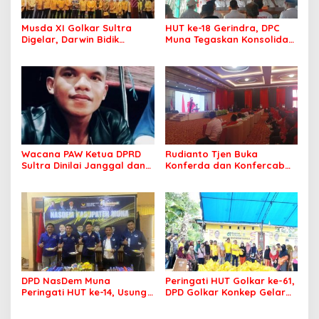
Musda XI Golkar Sultra
HUT ke-18 Gerindra, DPC
Digelar, Darwin Bidik
Muna Tegaskan Konsolidasi
Kebangkitan Golkar di
dan Target Menang Pilkada
Muna dan Mubar
Wacana PAW Ketua DPRD
Rudianto Tjen Buka
Sultra Dinilai Janggal dan
Konferda dan Konfercab
Berpotensi Memicu ‘Gempa
PDIP Sultra, Ajak Kader
Politik’
Tingkatkan Soliditas
DPD NasDem Muna
Peringati HUT Golkar ke-61,
Peringati HUT ke-14, Usung
DPD Golkar Konkep Gelar
Tema Konsisten Membawa
Pasar Murah
Arus Perubahan