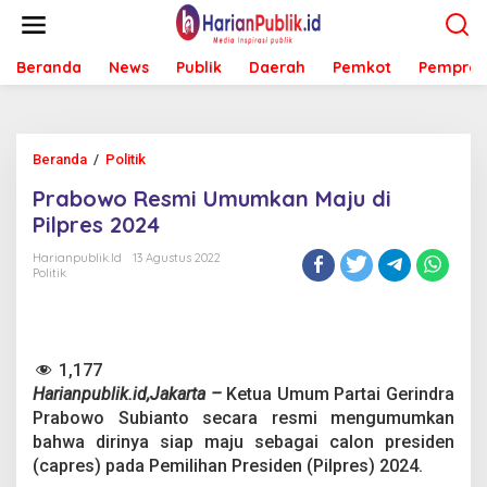
L
e
w
Beranda
News
Publik
Daerah
Pemkot
Pemprov
a
t
i
k
e
Beranda
/
Politik
P
k
r
o
Prabowo Resmi Umumkan Maju di
a
n
b
Pilpres 2024
t
o
e
w
Harianpublik.id
13 Agustus 2022
n
Politik
o
R
e
s
m
1,177
i
Harianpublik.id,Jakarta –
Ketua Umum Partai Gerindra
U
m
Prabowo Subianto secara resmi mengumumkan
u
bahwa dirinya siap maju sebagai calon presiden
m
(capres) pada Pemilihan Presiden (Pilpres) 2024.
k