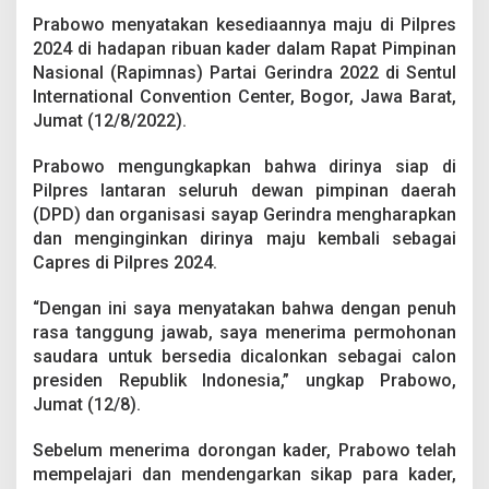
a
Prabowo menyatakan kesediaannya maju di Pilpres
n
M
2024 di hadapan ribuan kader dalam Rapat Pimpinan
a
Nasional (Rapimnas) Partai Gerindra 2022 di Sentul
j
International Convention Center, Bogor, Jawa Barat,
u
Jumat (12/8/2022).
d
i
P
Prabowo mengungkapkan bahwa dirinya siap di
i
Pilpres lantaran seluruh dewan pimpinan daerah
l
(DPD) dan organisasi sayap Gerindra mengharapkan
p
dan menginginkan dirinya maju kembali sebagai
r
Capres di Pilpres 2024.
e
s
2
“Dengan ini saya menyatakan bahwa dengan penuh
0
rasa tanggung jawab, saya menerima permohonan
2
saudara untuk bersedia dicalonkan sebagai calon
4
presiden Republik Indonesia,” ungkap Prabowo,
Jumat (12/8).
Sebelum menerima dorongan kader, Prabowo telah
mempelajari dan mendengarkan sikap para kader,