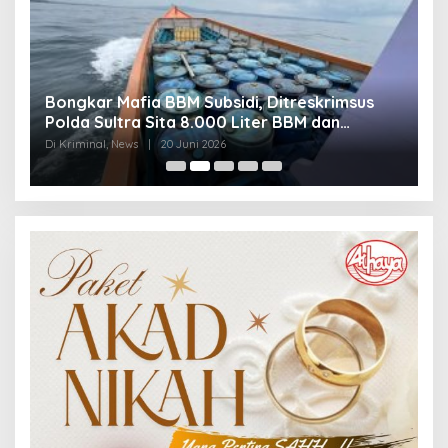
Bongkar Mafia BBM Subsidi, Ditreskrimsus
J
Polda Sultra Sita 8.000 Liter BBM dan
G
Ringkus 3 Tersangka
3
Di Kriminal, News
|
20 Juni 2026
Di