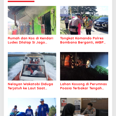
Rumah dan Kos di Kendari
Tongkat Komando Polres
Ludes Dilalap Si Jago
Bombana Berganti, AKBP
Merah
Irwandhy Idrus Nahkodai
Kepolisian Bombana
Nelayan Wakatobi Diduga
Lahan Kosong di Perumnas
Terjatuh ke Laut Saat
Poasia Terbakar Tengah
Memancing
Malam