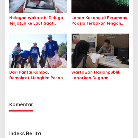
Nelayan Wakatobi Diduga
Lahan Kosong di Perumnas
Terjatuh ke Laut Saat
Poasia Terbakar Tengah
Memancing
Malam
Dari Pantai Kampa,
Wartawan Harianpublik
Demokrat Mengirim Pesan
Laporkan Dugaan
Tentang Kepedulian
Cyberbullying ke Polres
Lingkungan
Bombana, Soroti Proses
Penanganan Aduan
Komentar
Indeks Berita