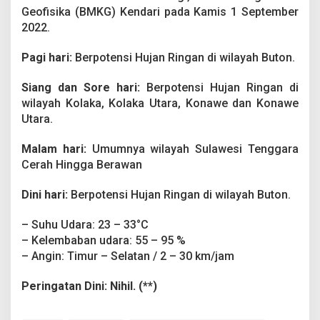
2
Geofisika (BMKG) Kendari pada Kamis 1 September
0
2022.
2
2
:
Pagi hari:
Berpotensi Hujan Ringan di wilayah Buton.
U
m
Siang dan Sore hari:
Berpotensi Hujan Ringan di
u
wilayah Kolaka, Kolaka Utara, Konawe dan Konawe
m
Utara.
n
y
a
Malam hari:
Umumnya wilayah Sulawesi Tenggara
W
Cerah Hingga Berawan
i
l
Dini hari:
Berpotensi Hujan Ringan di wilayah Buton.
a
y
a
– Suhu Udara: 23 – 33°C
h
– Kelembaban udara: 55 – 95 %
S
– Angin: Timur – Selatan / 2 – 30 km/jam
u
l
Peringatan Dini: Nihil. (**)
t
r
a