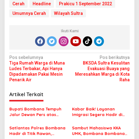
C
Cerah
Headline
Prakicu 1 September 2022
e
Umumnya Cerah
r
Wilayah Sultra
a
h
H
Ikuti Kami
a
r
i
I
N
Pos sebelumnya
Pos berikutnya
n
Tiga Rumah Warga di Muna
BKSDA Sultra Kesulitan
i
a
Ludes Terbakar, Api Hanya
Evakuasi Buaya yang
v
Dipadamakan Pakai Mesin
Meresahkan Warga di Kota
Penarik Air
Raha
i
g
Artikel Terkait
a
s
Bupati Bombana Tempuh
Kabar Baik! Layanan
Jalur Dewan Pers atas
Imigrasi Segera Hadir di
i
Pemberitaan Dugaan
MPP Bombana, Warga Tak
p
Korupsi Jembatan Cirauci II
Perlu Lagi ke Kendari
Satlantas Polres Bombana
Sambut Mahasiswa KKA
Hadir di Titik Rawan,
UMK, Bombana Bombana
o