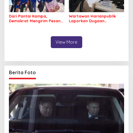
Dari Pantai Kampa,
Wartawan Harianpublik
Demokrat Mengirim Pesan
Laporkan Dugaan
Tentang Kepedulian
Cyberbullying ke Polres
Lingkungan
Bombana, Soroti Proses
Penanganan Aduan
View More
Berita Foto