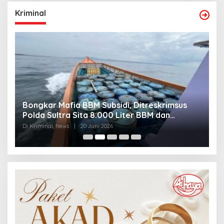
Kriminal
Bongkar Mafia BBM Subsidi, Ditreskrimsus
J
Polda Sultra Sita 8.000 Liter BBM dan
G
Ringkus 3 Tersangka
3
Di Kriminal, News
|
20 Juni 2026
Di