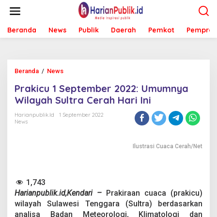
L
e
w
Beranda
News
Publik
Daerah
Pemkot
Pemprov
a
t
i
k
e
Beranda
/
News
P
k
r
o
Prakicu 1 September 2022: Umumnya
a
n
k
Wilayah Sultra Cerah Hari Ini
t
i
e
c
Harianpublik.id
1 September 2022
n
News
u
1
S
Ilustrasi Cuaca Cerah/Net
e
p
t
e
1,743
m
Harianpublik.id,Kendari –
Prakiraan cuaca (prakicu)
b
e
wilayah Sulawesi Tenggara (Sultra) berdasarkan
r
analisa Badan Meteorologi, Klimatologi dan