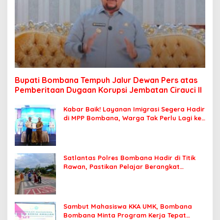
Bupati Bombana Tempuh Jalur Dewan Pers atas
Pemberitaan Dugaan Korupsi Jembatan Cirauci II
Kabar Baik! Layanan Imigrasi Segera Hadir
di MPP Bombana, Warga Tak Perlu Lagi ke
Kendari
Satlantas Polres Bombana Hadir di Titik
Rawan, Pastikan Pelajar Berangkat
Sekolah dengan Aman
Sambut Mahasiswa KKA UMK, Bombana
Bombana Minta Program Kerja Tepat