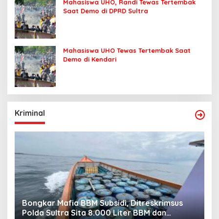
Mahasiswa UHO, Randi Tewas Tertembak
Saat Demo di DPRD Sultra
Mahasiswa UHO Tewas Tertembak Saat
Demo di Kendari
Kriminal
Bongkar Mafia BBM Subsidi, Ditreskrimsus
J
Polda Sultra Sita 8.000 Liter BBM dan
G