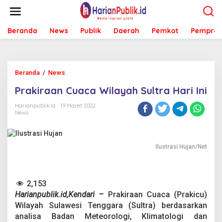
L
e
w
Beranda
News
Publik
Daerah
Pemkot
Pemprov
a
t
i
k
e
Beranda
/
News
P
k
r
o
Prakiraan Cuaca Wilayah Sultra Hari Ini
a
n
k
t
Harianpublik.id
19 Maret 2022
i
e
News
r
n
a
a
n
Ilustrasi Hujan/Net
C
u
a
c
2,153
a
Harianpublik.id,Kendari –
Prakiraan Cuaca (Prakicu)
W
Wilayah Sulawesi Tenggara (Sultra) berdasarkan
i
analisa Badan Meteorologi, Klimatologi dan
l