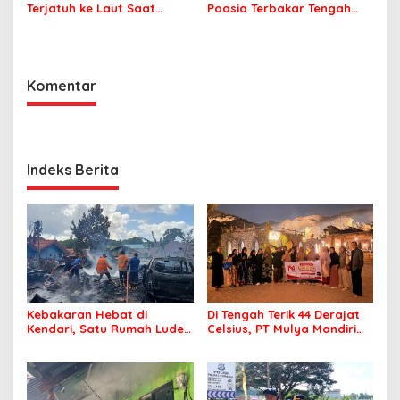
Terjatuh ke Laut Saat
Poasia Terbakar Tengah
Memancing
Malam
Komentar
Indeks Berita
Kebakaran Hebat di
Di Tengah Terik 44 Derajat
Kendari, Satu Rumah Ludes
Celsius, PT Mulya Mandiri
Terbakar
Travel Pastikan Seluruh
Jamaah Tetap Sehat dan
Nyaman Beribadah