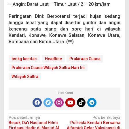
– Angin: Barat Laut – Timur Laut / 2 – 20 km/jam
Peringatan Dini: Berpotensi terjadi hujan sedang
hingga lebat yang dapat disertai guntur dan angin
kencang pada siang dan sore hari di wilayah
Kendari, Konawe, Konawe Selatan, Konawe Utara,
Bombana dan Buton Utara.
(**)
bmkg kendari
Headline
Prakiraan Cuaca
Prakiraan Cuaca Wilayah Sultra Hari Ini
Wilayah Sultra
Ikuti Kami
N
Pos sebelumnya
Pos berikutnya
Besok, Da’i Nasional Hilmi
Polresta Kendari Bersama
a
Firdausi Hadir di Masjid Al
Alfamidi Gelar Vaksinassi di