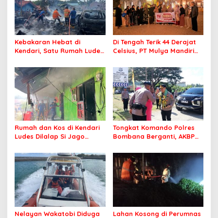
Kebakaran Hebat di
Di Tengah Terik 44 Derajat
Kendari, Satu Rumah Ludes
Celsius, PT Mulya Mandiri
Terbakar
Travel Pastikan Seluruh
Jamaah Tetap Sehat dan
Nyaman Beribadah
Rumah dan Kos di Kendari
Tongkat Komando Polres
Ludes Dilalap Si Jago
Bombana Berganti, AKBP
Merah
Irwandhy Idrus Nahkodai
Kepolisian Bombana
Nelayan Wakatobi Diduga
Lahan Kosong di Perumnas