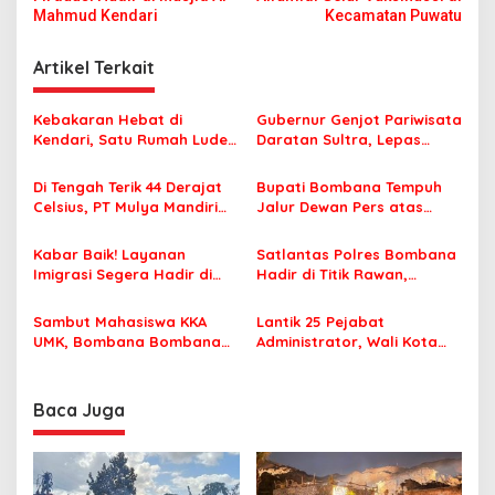
v
Mahmud Kendari
Kecamatan Puwatu
i
Artikel Terkait
g
a
Kebakaran Hebat di
Gubernur Genjot Pariwisata
s
Kendari, Satu Rumah Ludes
Daratan Sultra, Lepas
Terbakar
Famtrip Overland Jelajahi
i
Tiga Kabupaten Unggulan
Di Tengah Terik 44 Derajat
Bupati Bombana Tempuh
p
Celsius, PT Mulya Mandiri
Jalur Dewan Pers atas
Travel Pastikan Seluruh
Pemberitaan Dugaan
o
Jamaah Tetap Sehat dan
Korupsi Jembatan Cirauci II
Kabar Baik! Layanan
Satlantas Polres Bombana
s
Nyaman Beribadah
Imigrasi Segera Hadir di
Hadir di Titik Rawan,
MPP Bombana, Warga Tak
Pastikan Pelajar Berangkat
Perlu Lagi ke Kendari
Sekolah dengan Aman
Sambut Mahasiswa KKA
Lantik 25 Pejabat
UMK, Bombana Bombana
Administrator, Wali Kota
Minta Program Kerja Tepat
Tegaskan ASN Harus
Sasaran
Berintegritas dan
Profesional Layani
Baca Juga
Masyarakat