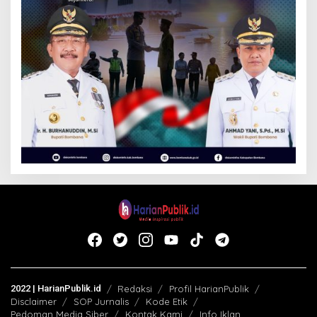
2022 | HarianPublik.id
Redaksi
Profil HarianPublik
Disclaimer
SOP Jurnalis
Kode Etik
Pedoman Media Siber
Kontak Kami
Info Iklan