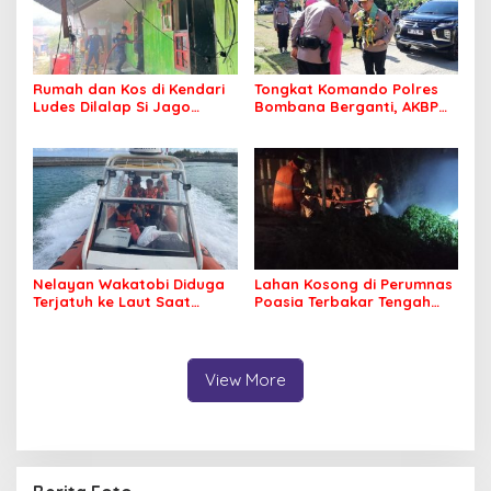
Rumah dan Kos di Kendari
Tongkat Komando Polres
Ludes Dilalap Si Jago
Bombana Berganti, AKBP
Merah
Irwandhy Idrus Nahkodai
Kepolisian Bombana
Nelayan Wakatobi Diduga
Lahan Kosong di Perumnas
Terjatuh ke Laut Saat
Poasia Terbakar Tengah
Memancing
Malam
View More