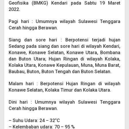
a
Geofisika (BMKG) Kendari pada Sabtu 19 Maret
y
2022.
a
h
Pagi hari : Umumnya wilayah Sulawesi Tenggara
S
Cerah hingga Berawan.
u
l
t
Siang dan sore hari : Berpotensi terjadi hujan
r
Sedang pada siang dan sore hari di wilayah Kendari,
a
Konawe, Konawe Selatan, Konawe Utara, Bombana
H
dan Buton Utara; Hujan Ringan di wilayah Kolaka,
a
r
Kolaka Utara, Konawe Kepulauan, Muna, Muna Barat,
i
Baubau, Buton, Buton Tengah dan Buton Selatan.
I
n
Malam hari : Berpotensi Hujan Ringan di wilayah
i
Konawe Selatan, Kolaka Timur dan Kolaka Utara.
Dini hari : Umumnya wilayah Sulawesi Tenggara
Cerah hingga Berawan.
– Suhu Udara: 24 – 32°C
– Kelembaban udara: 70 – 95 %