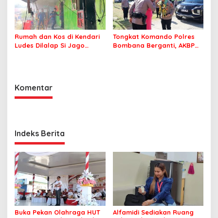
Rumah dan Kos di Kendari
Tongkat Komando Polres
Ludes Dilalap Si Jago
Bombana Berganti, AKBP
Merah
Irwandhy Idrus Nahkodai
Kepolisian Bombana
Komentar
Indeks Berita
Buka Pekan Olahraga HUT
Alfamidi Sediakan Ruang