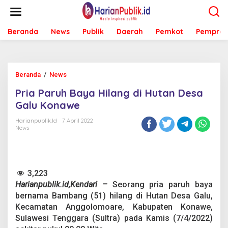
L
e
w
Beranda
News
Publik
Daerah
Pemkot
Pemprov
a
t
i
k
e
Beranda
/
News
P
k
r
o
Pria Paruh Baya Hilang di Hutan Desa
i
n
a
Galu Konawe
t
P
e
a
Harianpublik.id
7 April 2022
n
News
r
u
h
B
a
3,223
y
Harianpublik.id,Kendari –
Seorang pria paruh baya
a
H
bernama Bambang (51) hilang di Hutan Desa Galu,
i
Kecamatan Anggolomoare, Kabupaten Konawe,
l
Sulawesi Tenggara (Sultra) pada Kamis (7/4/2022)
a