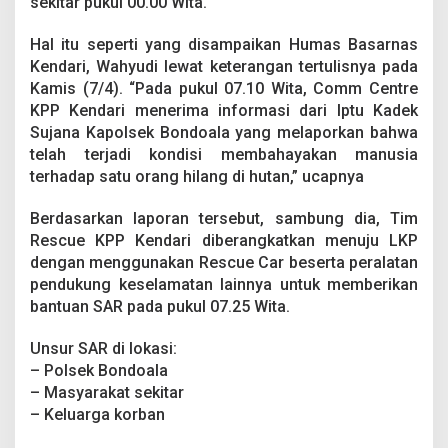
sekitar pukul 00.00 Wita.
n
g
d
Hal itu seperti yang disampaikan Humas Basarnas
i
Kendari, Wahyudi lewat keterangan tertulisnya pada
H
Kamis (7/4). “Pada pukul 07.10 Wita, Comm Centre
u
KPP Kendari menerima informasi dari Iptu Kadek
t
Sujana Kapolsek Bondoala yang melaporkan bahwa
a
n
telah terjadi kondisi membahayakan manusia
D
terhadap satu orang hilang di hutan,” ucapnya
e
s
Berdasarkan laporan tersebut, sambung dia, Tim
a
Rescue KPP Kendari diberangkatkan menuju LKP
G
a
dengan menggunakan Rescue Car beserta peralatan
l
pendukung keselamatan lainnya untuk memberikan
u
bantuan SAR pada pukul 07.25 Wita.
K
o
Unsur SAR di lokasi:
n
a
– Polsek Bondoala
w
– Masyarakat sekitar
e
– Keluarga korban