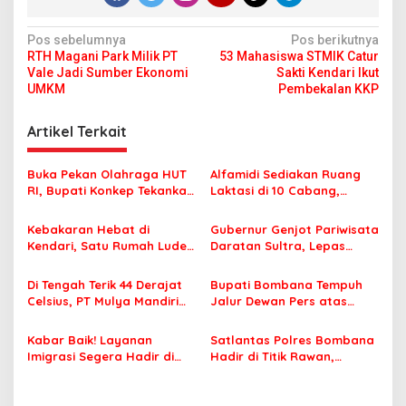
N
Pos sebelumnya
Pos berikutnya
RTH Magani Park Milik PT
53 Mahasiswa STMIK Catur
a
Vale Jadi Sumber Ekonomi
Sakti Kendari Ikut
v
UMKM
Pembekalan KKP
i
Artikel Terkait
g
a
Buka Pekan Olahraga HUT
Alfamidi Sediakan Ruang
s
RI, Bupati Konkep Tekankan
Laktasi di 10 Cabang,
Persatuan di Tengah
Dukung Ibu Pekerja Berikan
i
Tantangan Pembangunan
ASI Eksklusif
Kebakaran Hebat di
Gubernur Genjot Pariwisata
p
Kendari, Satu Rumah Ludes
Daratan Sultra, Lepas
Terbakar
Famtrip Overland Jelajahi
o
Tiga Kabupaten Unggulan
Di Tengah Terik 44 Derajat
Bupati Bombana Tempuh
s
Celsius, PT Mulya Mandiri
Jalur Dewan Pers atas
Travel Pastikan Seluruh
Pemberitaan Dugaan
Jamaah Tetap Sehat dan
Korupsi Jembatan Cirauci II
Kabar Baik! Layanan
Satlantas Polres Bombana
Nyaman Beribadah
Imigrasi Segera Hadir di
Hadir di Titik Rawan,
MPP Bombana, Warga Tak
Pastikan Pelajar Berangkat
Perlu Lagi ke Kendari
Sekolah dengan Aman