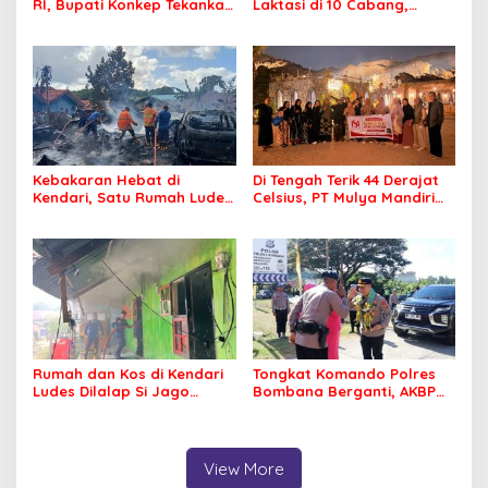
RI, Bupati Konkep Tekankan
Laktasi di 10 Cabang,
Persatuan di Tengah
Dukung Ibu Pekerja Berikan
Tantangan Pembangunan
ASI Eksklusif
Kebakaran Hebat di
Di Tengah Terik 44 Derajat
Kendari, Satu Rumah Ludes
Celsius, PT Mulya Mandiri
Terbakar
Travel Pastikan Seluruh
Jamaah Tetap Sehat dan
Nyaman Beribadah
Rumah dan Kos di Kendari
Tongkat Komando Polres
Ludes Dilalap Si Jago
Bombana Berganti, AKBP
Merah
Irwandhy Idrus Nahkodai
Kepolisian Bombana
View More