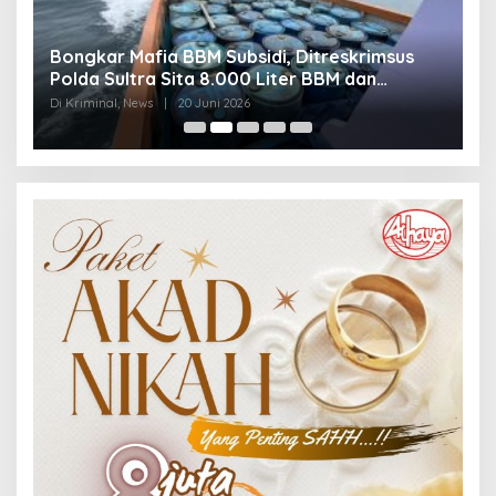
Bongkar Mafia BBM Subsidi, Ditreskrimsus
J
Polda Sultra Sita 8.000 Liter BBM dan
G
Ringkus 3 Tersangka
3
Di Kriminal, News
|
20 Juni 2026
Di