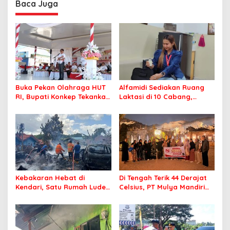
Baca Juga
Buka Pekan Olahraga HUT
Alfamidi Sediakan Ruang
RI, Bupati Konkep Tekankan
Laktasi di 10 Cabang,
Persatuan di Tengah
Dukung Ibu Pekerja Berikan
Tantangan Pembangunan
ASI Eksklusif
Kebakaran Hebat di
Di Tengah Terik 44 Derajat
Kendari, Satu Rumah Ludes
Celsius, PT Mulya Mandiri
Terbakar
Travel Pastikan Seluruh
Jamaah Tetap Sehat dan
Nyaman Beribadah