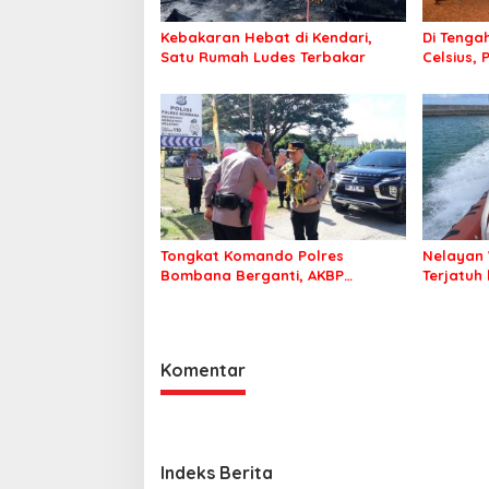
Kebakaran Hebat di Kendari,
Di Tengah
Satu Rumah Ludes Terbakar
Celsius, 
Pastikan
Sehat d
Tongkat Komando Polres
Nelayan 
Bombana Berganti, AKBP
Terjatuh
Irwandhy Idrus Nahkodai
Kepolisian Bombana
Komentar
Indeks Berita