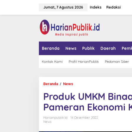
L
Jumat, 7 Agustus 2026
Indeks
Redaksi
e
w
a
tutup
t
i
k
e
k
Beranda
News
Publik
Daerah
Pem
o
n
t
Kontak Kami
Profil HarianPublik
Pedoman Siber
e
n
Beranda
/
News
P
r
Produk UMKM Binaa
o
d
Pameran Ekonomi K
u
k
U
Harianpublik.id
14 Desember 2022
M
News
K
M