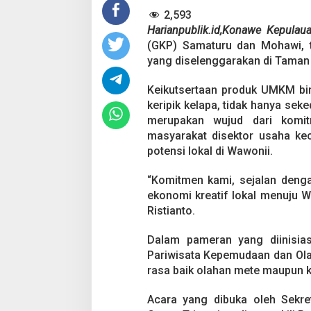
n
E
2,593
k
Harianpublik.id,Konawe Kepulau
o
(GKP) Samaturu dan Mohawi, t
n
yang diselenggarakan di Taman 
o
m
i
Keikutsertaan produk UMKM bi
K
keripik kelapa, tidak hanya se
r
merupakan wujud dari komi
e
masyarakat disektor usaha ke
a
potensi lokal di Wawonii.
t
i
f
“Komitmen kami, sejalan deng
W
ekonomi kreatif lokal menuju W
a
Ristianto.
w
o
n
Dalam pameran yang diinisia
i
Pariwisata Kepemudaan dan Ola
i
rasa baik olahan mete maupun ke
Acara yang dibuka oleh Sekre