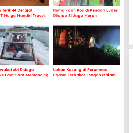
 Terik 44 Derajat
Rumah dan Kos di Kendari Ludes
PT Mulya Mandiri Travel
Dilalap Si Jago Merah
 Seluruh Jamaah Tetap
an Nyaman Beribadah
Wakatobi Diduga
Lahan Kosong di Perumnas
 ke Laut Saat Memancing
Poasia Terbakar Tengah Malam