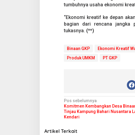
tumbuhnya usaha ekonomi kreati
“Ekonomi kreatif ke depan ak
bagian dari rencana jangka 
tukasnya.
(**)
Binaan GKP
Ekonomi Kreatif W
Produk UMKM
PT GKP
N
Pos sebelumnya
Komitmen Kembangkan Desa Binaan
a
Tinjau Kampung Bahari Nusantara L
v
Kendari
i
Artikel Terkait