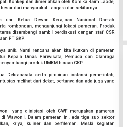
upati Konkep dan dimeriahkan oleh Komika Raim Laode,
besar dari masyarakat Langara dan sekitarnya.
a dan Ketua Dewan Kerajinan Nasional Daerah
erta rombongan, mengunjungi lokasi pameran. Produk
ama disambangi sambil berdiskusi dengan staf CSR
naan PT GKP.
a unik. Nanti rencana akan kita ikutkan di pameran
utur Kepala Dinas Pariwisata, Pemuda dan Olahraga
a menyambangi produk UMKM binaan GKP.
a Dekranasda serta pimpinan instansi pemerintah,
tusias melihat dari dekat, bertanya dan ada juga yang
onii yang diinisiasi oleh CWF merupakan pameran
di Wawonii. Dalam pemeran ini, ada tiga sub sektor
kan, kriya, kuliner dan perfileman. Meski kegiatan