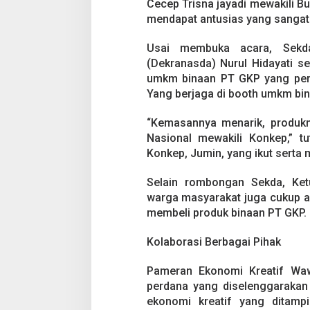
Cecep Trisna jayadi mewakili B
mendapat antusias yang sangat 
Usai membuka acara, Sekd
(Dekranasda) Nurul Hidayati s
umkm binaan PT GKP yang pert
Yang berjaga di booth umkm bi
“Kemasannya menarik, produkny
Nasional mewakili Konkep,” t
Konkep, Jumin, yang ikut sert
Selain rombongan Sekda, Ketu
warga masyarakat juga cukup an
membeli produk binaan PT GKP.
Kolaborasi Berbagai Pihak
Pameran Ekonomi Kreatif Waw
perdana yang diselenggarakan 
ekonomi kreatif yang ditampil