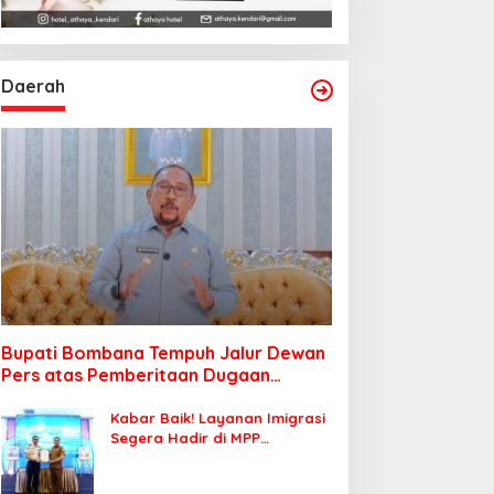
Daerah
Bupati Bombana Tempuh Jalur Dewan
Pers atas Pemberitaan Dugaan
Korupsi Jembatan Cirauci II
Kabar Baik! Layanan Imigrasi
Segera Hadir di MPP
Bombana, Warga Tak Perlu
Lagi ke Kendari