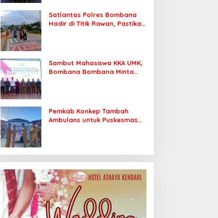
Satlantas Polres Bombana
Hadir di Titik Rawan, Pastikan
Pelajar Berangkat Sekolah
dengan Aman
Sambut Mahasiswa KKA UMK,
Bombana Bombana Minta
Program Kerja Tepat Sasaran
Pemkab Konkep Tambah
Ambulans untuk Puskesmas
Roko-Roko