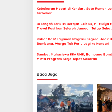
g
a
Kebakaran Hebat di Kendari, Satu Rumah Lu
s
Terbakar
i
Di Tengah Terik 44 Derajat Celsius, PT Mulya 
p
Travel Pastikan Seluruh Jamaah Tetap Seha
Nyaman Beribadah
o
Kabar Baik! Layanan Imigrasi Segera Hadir d
s
Bombana, Warga Tak Perlu Lagi ke Kendari
Sambut Mahasiswa KKA UMK, Bombana Bom
Minta Program Kerja Tepat Sasaran
Baca Juga