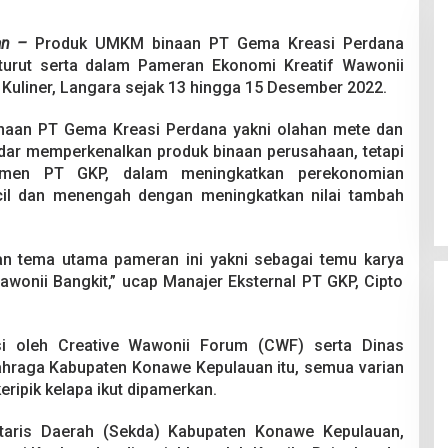
an –
Produk UMKM binaan PT Gema Kreasi Perdana
urut serta dalam Pameran Ekonomi Kreatif Wawonii
Kuliner, Langara sejak 13 hingga 15 Desember 2022.
naan PT Gema Kreasi Perdana yakni olahan mete dan
Pesta Pernikahan Berakhir
kedar memperkenalkan produk binaan perusahaan, tetapi
Mencekam, Mahasiswa Ditikam
tmen PT GKP, dalam meningkatkan perekonomian
Badik Usai Cekcok saat Pesta
Di Kriminal
|
29 Juni 2026
cil dan menengah dengan meningkatkan nilai tambah
Miras
an tema utama pameran ini yakni sebagai temu karya
awonii Bangkit,” ucap Manajer Eksternal PT GKP, Cipto
si oleh Creative Wawonii Forum (CWF) serta Dinas
hraga Kabupaten Konawe Kepulauan itu, semua varian
ripik kelapa ikut dipamerkan.
taris Daerah (Sekda) Kabupaten Konawe Kepulauan,