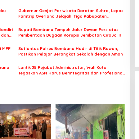
des
Gubernur Genjot Pariwisata Daratan Sultra, Lepas
Famtrip Overland Jelajahi Tiga Kabupaten
Unggulan
Mandiri
Bupati Bombana Tempuh Jalur Dewan Pers atas
t dan
Pemberitaan Dugaan Korupsi Jembatan Cirauci II
i MPP
Satlantas Polres Bombana Hadir di Titik Rawan,
Pastikan Pelajar Berangkat Sekolah dengan Aman
bana
Lantik 25 Pejabat Administrator, Wali Kota
Tegaskan ASN Harus Berintegritas dan Profesional
Layani Masyarakat