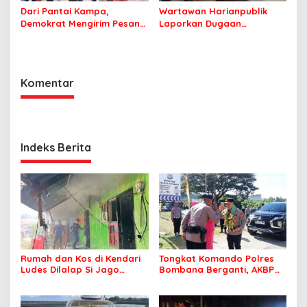
Dari Pantai Kampa,
Wartawan Harianpublik
Demokrat Mengirim Pesan
Laporkan Dugaan
Tentang Kepedulian
Cyberbullying ke Polres
Lingkungan
Bombana, Soroti Proses
Penanganan Aduan
Komentar
Indeks Berita
Rumah dan Kos di Kendari
Tongkat Komando Polres
Ludes Dilalap Si Jago
Bombana Berganti, AKBP
Merah
Irwandhy Idrus Nahkodai
Kepolisian Bombana