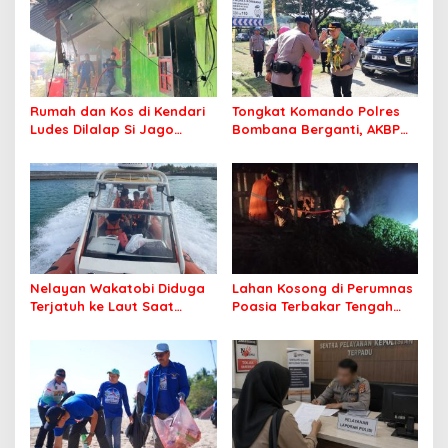
Rumah dan Kos di Kendari
Tongkat Komando Polres
Ludes Dilalap Si Jago
Bombana Berganti, AKBP
Merah
Irwandhy Idrus Nahkodai
Kepolisian Bombana
Nelayan Wakatobi Diduga
Lahan Kosong di Perumnas
Terjatuh ke Laut Saat
Poasia Terbakar Tengah
Memancing
Malam