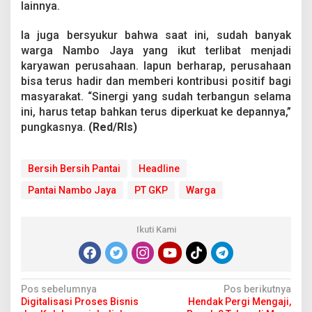
lainnya.
Ia juga bersyukur bahwa saat ini, sudah banyak
warga Nambo Jaya yang ikut terlibat menjadi
karyawan perusahaan. Iapun berharap, perusahaan
bisa terus hadir dan memberi kontribusi positif bagi
masyarakat. “Sinergi yang sudah terbangun selama
ini, harus tetap bahkan terus diperkuat ke depannya,”
pungkasnya.
(Red/Rls)
Bersih Bersih Pantai
Headline
Pantai Nambo Jaya
PT GKP
Warga
Ikuti Kami
N
Pos sebelumnya
Pos berikutnya
Digitalisasi Proses Bisnis
Hendak Pergi Mengaji,
a