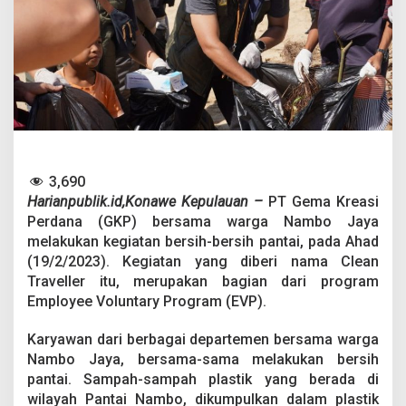
P
a
n
t
a
i
N
a
m
b
o
3,690
J
a
Harianpublik.id,Konawe Kepulauan –
PT Gema Kreasi
y
Perdana (GKP) bersama warga Nambo Jaya
a
melakukan kegiatan bersih-bersih pantai, pada Ahad
B
(19/2/2023). Kegiatan yang diberi nama Clean
a
Traveller itu, merupakan bagian dari program
r
e
Employee Voluntary Program (EVP).
n
g
Karyawan dari berbagai departemen bersama warga
W
Nambo Jaya, bersama-sama melakukan bersih
a
pantai. Sampah-sampah plastik yang berada di
r
g
wilayah Pantai Nambo, dikumpulkan dalam plastik