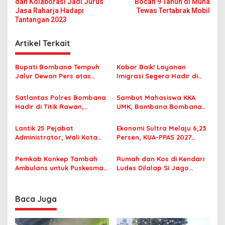
dan Kolaborasi Jadi Jurus
Bocah 9 Tahun di Muna
v
Jasa Raharja Hadapi
Tewas Tertabrak Mobil
Tantangan 2023
i
g
Artikel Terkait
a
s
Bupati Bombana Tempuh
Kabar Baik! Layanan
Jalur Dewan Pers atas
Imigrasi Segera Hadir di
i
Pemberitaan Dugaan
MPP Bombana, Warga Tak
p
Korupsi Jembatan Cirauci II
Perlu Lagi ke Kendari
Satlantas Polres Bombana
Sambut Mahasiswa KKA
Hadir di Titik Rawan,
UMK, Bombana Bombana
o
Pastikan Pelajar Berangkat
Minta Program Kerja Tepat
s
Sekolah dengan Aman
Sasaran
Lantik 25 Pejabat
Ekonomi Sultra Melaju 6,23
Administrator, Wali Kota
Persen, KUA-PPAS 2027
Tegaskan ASN Harus
Resmi Masuk DPRD
Berintegritas dan
Pemkab Konkep Tambah
Rumah dan Kos di Kendari
Profesional Layani
Ambulans untuk Puskesmas
Ludes Dilalap Si Jago
Masyarakat
Roko-Roko
Merah
Baca Juga