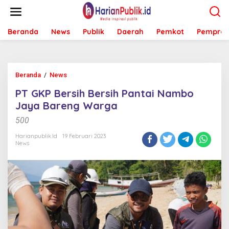
L
e
w
Beranda
News
Publik
Daerah
Pemkot
Pemprov
a
t
i
k
e
Beranda
/
News
P
k
T
o
PT GKP Bersih Bersih Pantai Nambo
G
n
K
Jaya Bareng Warga
t
P
e
500
B
n
e
Harianpublik.id
19 Februari 2023
r
News
s
i
h
B
e
r
s
i
h