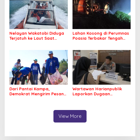
Nelayan Wakatobi Diduga
Lahan Kosong di Perumnas
Terjatuh ke Laut Saat
Poasia Terbakar Tengah
Memancing
Malam
Dari Pantai Kampa,
Wartawan Harianpublik
Demokrat Mengirim Pesan
Laporkan Dugaan
Tentang Kepedulian
Cyberbullying ke Polres
Lingkungan
Bombana, Soroti Proses
Penanganan Aduan
View More