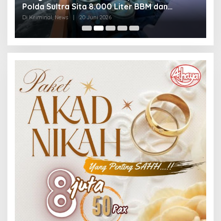
Polda Sultra Sita 8.000 Liter BBM dan
G
Ringkus 3 Tersangka
3
Di Kriminal, News
|
20 Juni 2026
Di