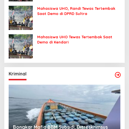
Mahasiswa UHO, Randi Tewas Tertembak
Saat Demo di DPRD Sultra
Mahasiswa UHO Tewas Tertembak Saat
Demo di Kendari
Kriminal
Bongkar Mafia BBM Subsidi, Ditreskrimsus
J