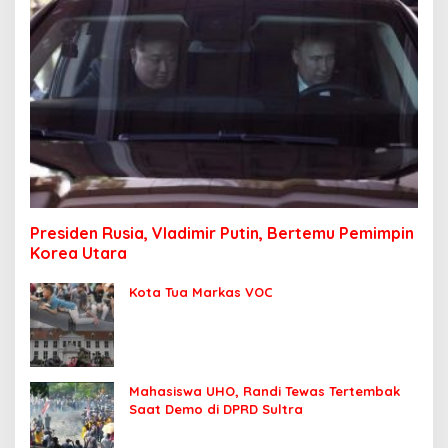
Presiden Rusia, Vladimir Putin, Bertemu Pemimpin
Korea Utara
Kota Tua Markas VOC
Mahasiswa UHO, Randi Tewas Tertembak
Saat Demo di DPRD Sultra