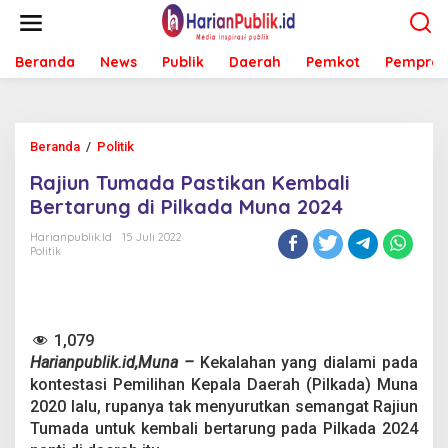
L
e
w
Beranda
News
Publik
Daerah
Pemkot
Pemprov
a
t
i
k
e
Beranda
/
Politik
R
k
a
o
Rajiun Tumada Pastikan Kembali
j
n
i
Bertarung di Pilkada Muna 2024
t
u
e
n
Harianpublik.id
15 Juli 2022
n
Politik
T
u
m
a
d
1,079
a
Harianpublik.id,Muna –
Kekalahan yang dialami pada
P
a
kontestasi Pemilihan Kepala Daerah (Pilkada) Muna
s
2020 lalu, rupanya tak menyurutkan semangat Rajiun
t
Tumada untuk kembali bertarung pada Pilkada 2024
i