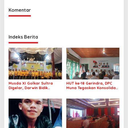
Komentar
Indeks Berita
Musda XI Golkar Sultra
HUT ke-18 Gerindra, DPC
Digelar, Darwin Bidik
Muna Tegaskan Konsolidasi
Kebangkitan Golkar di
dan Target Menang Pilkada
Muna dan Mubar