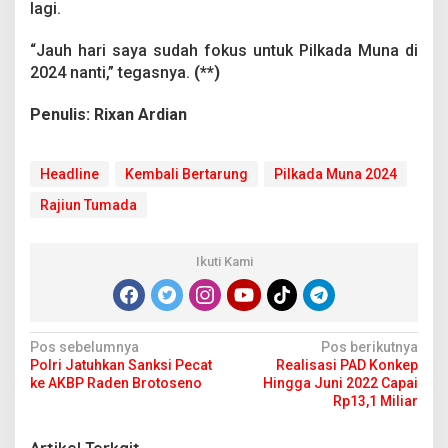
lagi.
a
d
a
“Jauh hari saya sudah fokus untuk Pilkada Muna di
M
2024 nanti,” tegasnya.
(**)
u
n
Penulis: Rixan Ardian
a
2
0
2
Headline
Kembali Bertarung
Pilkada Muna 2024
4
Rajiun Tumada
Ikuti Kami
N
Pos sebelumnya
Pos berikutnya
Polri Jatuhkan Sanksi Pecat
Realisasi PAD Konkep
a
ke AKBP Raden Brotoseno
Hingga Juni 2022 Capai
v
Rp13,1 Miliar
i