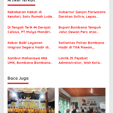
Artikel Terkait
g
a
Kebakaran Hebat di
Gubernur Genjot Pariwisata
s
Kendari, Satu Rumah Ludes
Daratan Sultra, Lepas
Terbakar
Famtrip Overland Jelajahi
i
Tiga Kabupaten Unggulan
Di Tengah Terik 44 Derajat
Bupati Bombana Tempuh
p
Celsius, PT Mulya Mandiri
Jalur Dewan Pers atas
Travel Pastikan Seluruh
Pemberitaan Dugaan
o
Jamaah Tetap Sehat dan
Korupsi Jembatan Cirauci II
Kabar Baik! Layanan
Satlantas Polres Bombana
s
Nyaman Beribadah
Imigrasi Segera Hadir di
Hadir di Titik Rawan,
MPP Bombana, Warga Tak
Pastikan Pelajar Berangkat
Perlu Lagi ke Kendari
Sekolah dengan Aman
Sambut Mahasiswa KKA
Lantik 25 Pejabat
UMK, Bombana Bombana
Administrator, Wali Kota
Minta Program Kerja Tepat
Tegaskan ASN Harus
Sasaran
Berintegritas dan
Profesional Layani
Baca Juga
Masyarakat