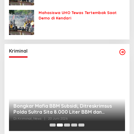
Mahasiswa UHO Tewas Tertembak Saat
Demo di Kendari
Kriminal
Bongkar Mafia BBM Subsidi, Ditreskrimsus
J
Polda Sultra Sita 8.000 Liter BBM dan
G
Ringkus 3 Tersangka
3
Di Kriminal, News
|
20 Juni 2026
Di