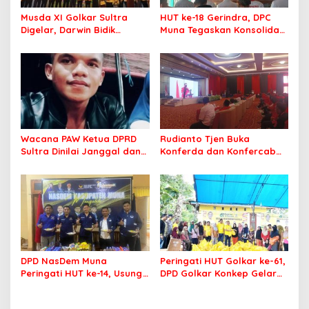
Musda XI Golkar Sultra
HUT ke-18 Gerindra, DPC
Digelar, Darwin Bidik
Muna Tegaskan Konsolidasi
Kebangkitan Golkar di
dan Target Menang Pilkada
Muna dan Mubar
Wacana PAW Ketua DPRD
Rudianto Tjen Buka
Sultra Dinilai Janggal dan
Konferda dan Konfercab
Berpotensi Memicu ‘Gempa
PDIP Sultra, Ajak Kader
Politik’
Tingkatkan Soliditas
DPD NasDem Muna
Peringati HUT Golkar ke-61,
Peringati HUT ke-14, Usung
DPD Golkar Konkep Gelar
Tema Konsisten Membawa
Pasar Murah
Arus Perubahan