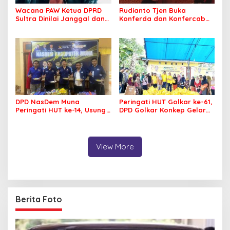
Wacana PAW Ketua DPRD
Rudianto Tjen Buka
Sultra Dinilai Janggal dan
Konferda dan Konfercab
Berpotensi Memicu ‘Gempa
PDIP Sultra, Ajak Kader
Politik’
Tingkatkan Soliditas
DPD NasDem Muna
Peringati HUT Golkar ke-61,
Peringati HUT ke-14, Usung
DPD Golkar Konkep Gelar
Tema Konsisten Membawa
Pasar Murah
Arus Perubahan
View More
Berita Foto