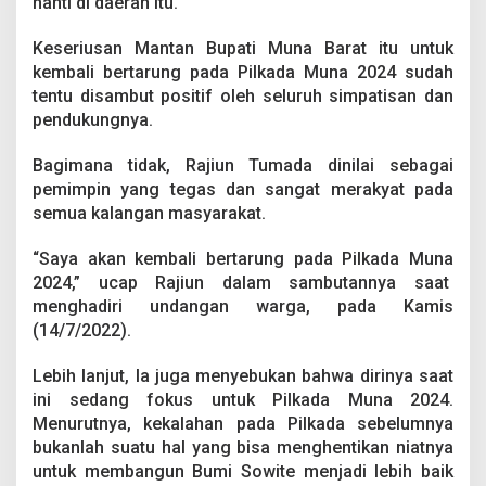
nanti di daerah itu.
k
a
n
Keseriusan Mantan Bupati Muna Barat itu untuk
K
kembali bertarung pada Pilkada Muna 2024 sudah
e
tentu disambut positif oleh seluruh simpatisan dan
m
pendukungnya.
b
a
l
Bagimana tidak, Rajiun Tumada dinilai sebagai
i
pemimpin yang tegas dan sangat merakyat pada
B
semua kalangan masyarakat.
e
r
“Saya akan kembali bertarung pada Pilkada Muna
t
a
2024,” ucap Rajiun dalam sambutannya saat
r
menghadiri undangan warga, pada Kamis
u
(14/7/2022).
n
g
Lebih lanjut, Ia juga menyebukan bahwa dirinya saat
d
i
ini sedang fokus untuk Pilkada Muna 2024.
P
Menurutnya, kekalahan pada Pilkada sebelumnya
i
bukanlah suatu hal yang bisa menghentikan niatnya
l
untuk membangun Bumi Sowite menjadi lebih baik
k