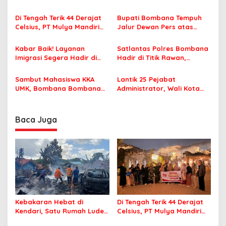
i
Terbakar
Famtrip Overland Jelajahi
p
Tiga Kabupaten Unggulan
Di Tengah Terik 44 Derajat
Bupati Bombana Tempuh
Celsius, PT Mulya Mandiri
Jalur Dewan Pers atas
o
Travel Pastikan Seluruh
Pemberitaan Dugaan
s
Jamaah Tetap Sehat dan
Korupsi Jembatan Cirauci II
Kabar Baik! Layanan
Satlantas Polres Bombana
Nyaman Beribadah
Imigrasi Segera Hadir di
Hadir di Titik Rawan,
MPP Bombana, Warga Tak
Pastikan Pelajar Berangkat
Perlu Lagi ke Kendari
Sekolah dengan Aman
Sambut Mahasiswa KKA
Lantik 25 Pejabat
UMK, Bombana Bombana
Administrator, Wali Kota
Minta Program Kerja Tepat
Tegaskan ASN Harus
Sasaran
Berintegritas dan
Profesional Layani
Baca Juga
Masyarakat
Kebakaran Hebat di
Di Tengah Terik 44 Derajat
Kendari, Satu Rumah Ludes
Celsius, PT Mulya Mandiri
Terbakar
Travel Pastikan Seluruh