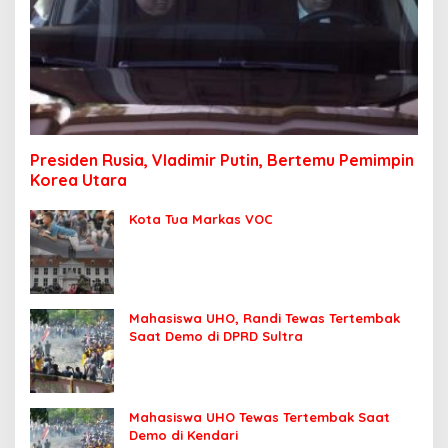
Presiden Rusia, Vladimir Putin, Bertemu Pemimpin
Korea Utara
Kota Tua Markas VOC
Mahasiswa UHO, Randi Tewas Tertembak
Saat Demo di DPRD Sultra
Mahasiswa UHO Tewas Tertembak Saat
Demo di Kendari