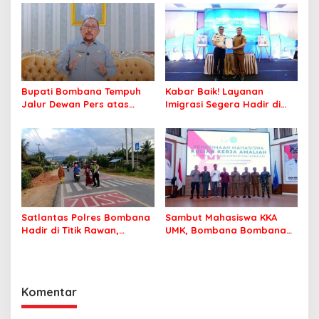
Jamaah Tetap Sehat dan
Nyaman Beribadah
Bupati Bombana Tempuh
Kabar Baik! Layanan
Jalur Dewan Pers atas
Imigrasi Segera Hadir di
Pemberitaan Dugaan
MPP Bombana, Warga Tak
Korupsi Jembatan Cirauci II
Perlu Lagi ke Kendari
Satlantas Polres Bombana
Sambut Mahasiswa KKA
Hadir di Titik Rawan,
UMK, Bombana Bombana
Pastikan Pelajar Berangkat
Minta Program Kerja Tepat
Sekolah dengan Aman
Sasaran
Komentar