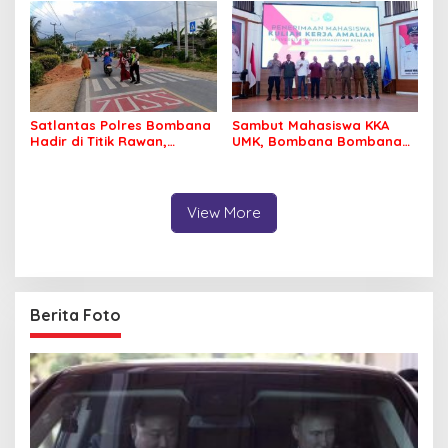
Satlantas Polres Bombana
Sambut Mahasiswa KKA
Hadir di Titik Rawan,
UMK, Bombana Bombana
Pastikan Pelajar Berangkat
Minta Program Kerja Tepat
Sekolah dengan Aman
Sasaran
View More
Berita Foto