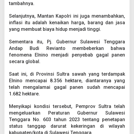
a
tambahnya.
k
K
Selanjutnya, Mantan Kapolri ini juga menambahkan,
e
inflasi itu adalah kenaikan harga, barang dan jasa
k
yang membuat biaya hidup menjadi tinggi.
e
r
i
Sementara itu, Pj. Gubernur Sulawesi Tenggara
n
Andap Budi Revianto membeberkan bahwa
g
fenomena Elnino menjadi penyebab gagal panen
a
secara global.
n
Saat ini, di Provinsi Sultra sawah yang terdampak
Elnino mencapai 8.356 hektare, diantaranya yang
telah mengalamai gagal panen sudah mencapai
1.682 hektare.
Menyikapi kondisi tersebut, Pemprov Sultra telah
mengeluarkan Peraturan Gubernur Sulawesi
Tenggara No. 603 tahun 2023 tentang penetapan
status tanggap darurat kekeringan di wilayah
kabupaten/kota di Sulawesi Tenggara.