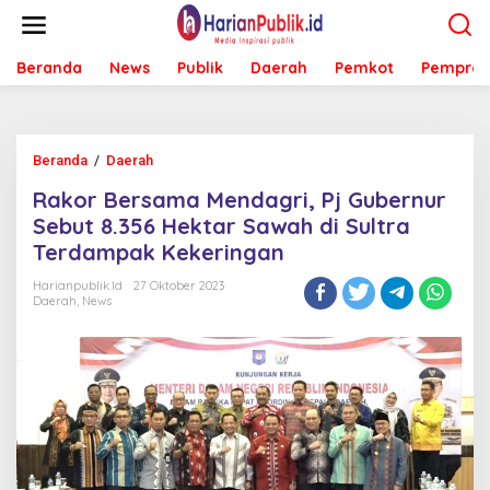
L
e
w
Beranda
News
Publik
Daerah
Pemkot
Pemprov
a
t
i
k
e
Beranda
/
Daerah
R
k
a
o
Rakor Bersama Mendagri, Pj Gubernur
k
n
o
Sebut 8.356 Hektar Sawah di Sultra
t
r
e
Terdampak Kekeringan
B
n
e
Harianpublik.id
27 Oktober 2023
r
Daerah
,
News
s
a
m
a
M
e
n
d
a