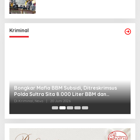
Kriminal
Bongkar Mafia BBM Subsidi, Ditreskrimsus
J
Polda Sultra Sita 8.000 Liter BBM dan
G
Ringkus 3 Tersangka
3
Di Kriminal, News
|
20 Juni 2026
Di