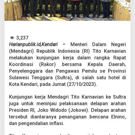
g
r
i
,
P
j
G
3,237
u
Harianpublik.id,Kendari –
Menteri Dalam Negeri
b
e
(Mendagri) Republik Indonesia (RI) Tito Karnavian
r
melakukan kunjungan kerja dalam rangka Rapat
n
Koordinasi (Rakor) bersama Kepala Daerah,
u
Penyelenggara dan Pengawas Pemilu se Provinsi
r
Sulawesi Tenggara (Sultra), di salah satu hotel di
S
e
Kota Kendari, pada Jumat (27/10/2023).
b
u
Kunjungan kerja Mendagri Tito Karnavian ke Sultra
t
juga untuk meninjau pelaksanaan delapan arahan
8
Presiden RI, Joko Widodo (Jokowi). Delapan arahan
.
3
tersebut diantaranya penanganan bencana Elnino,
5
dan pengendalian inflasi.
6
H