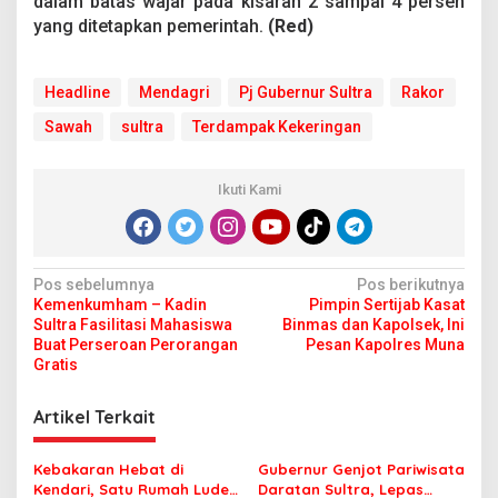
dalam batas wajar pada kisaran 2 sampai 4 persen
yang ditetapkan pemerintah.
(Red)
Headline
Mendagri
Pj Gubernur Sultra
Rakor
Sawah
sultra
Terdampak Kekeringan
Ikuti Kami
N
Pos sebelumnya
Pos berikutnya
Kemenkumham – Kadin
Pimpin Sertijab Kasat
a
Sultra Fasilitasi Mahasiswa
Binmas dan Kapolsek, Ini
v
Buat Perseroan Perorangan
Pesan Kapolres Muna
Gratis
i
g
Artikel Terkait
a
s
Kebakaran Hebat di
Gubernur Genjot Pariwisata
Kendari, Satu Rumah Ludes
Daratan Sultra, Lepas