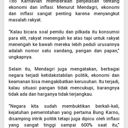
Tito Karnavian memberikan penjelasan tentang
e
ekonomi dan inflasi. Menurut Mendagri, ekonomi
k
t
dan inflasi sangat penting karena menyangkut
a
masalah rakyat.
r
S
“Kalau bicara soal pemilu dan pilkada itu konsumsi
a
para elit, rakyat menengah ke atas tapi untuk rakyat
w
a
menengah ke bawah mereka lebih peduli urusannya
h
adalah nomor satu sandang, pangan dan papan,”
d
ungkapnya.
i
S
Selain itu, Mendagri juga mengatakan, berbagai
u
l
negara terjadi ketidakstabilan politik, ekonomi dan
t
keamanan bisa mengakibatkan kerusuhan. Itu terjadi,
r
kalau situasi pangan tidak mencukupi, barangnya
a
tidak ada dan harganya tidak terjangkau.
T
e
r
“Negara kita sudah membuktikan berkali-kali,
d
kejatuhan pemerintahan yang pertama Bung Karno,
a
disamping intrik politik tetapi juga dipicu oleh inflasi
m
yang sangat tinggi sampai 600% saat itu,”
p