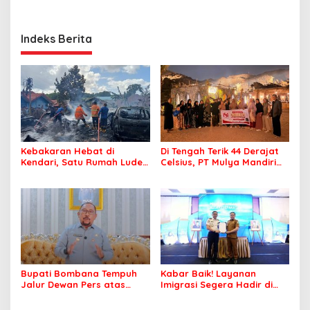
Indeks Berita
Kebakaran Hebat di
Di Tengah Terik 44 Derajat
Kendari, Satu Rumah Ludes
Celsius, PT Mulya Mandiri
Terbakar
Travel Pastikan Seluruh
Jamaah Tetap Sehat dan
Nyaman Beribadah
Bupati Bombana Tempuh
Kabar Baik! Layanan
Jalur Dewan Pers atas
Imigrasi Segera Hadir di
Pemberitaan Dugaan
MPP Bombana, Warga Tak
Korupsi Jembatan Cirauci II
Perlu Lagi ke Kendari