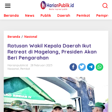
L
e
w
Beranda
News
Publik
Daerah
Pemkot
Pemprov
a
t
i
k
e
Beranda
/
Nasional
R
k
a
o
Ratusan Wakil Kepala Daerah Ikut
t
n
u
Retreat di Magelang, Presiden Akan
t
s
e
Beri Pengarahan
a
n
n
Harianpublik.id
28 Februari 2025
W
Nasional
,
Pemkot
a
k
i
l
K
e
p
a
l