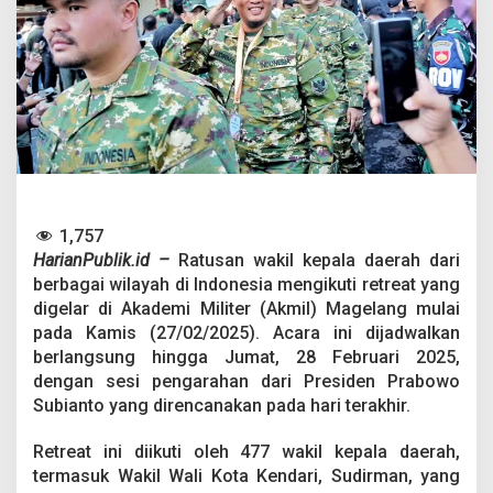
a
D
a
e
r
a
h
I
k
u
t
R
1,757
e
HarianPublik.id –
Ratusan wakil kepala daerah dari
t
berbagai wilayah di Indonesia mengikuti retreat yang
r
e
digelar di Akademi Militer (Akmil) Magelang mulai
a
pada Kamis (27/02/2025). Acara ini dijadwalkan
t
berlangsung hingga Jumat, 28 Februari 2025,
d
dengan sesi pengarahan dari Presiden Prabowo
i
M
Subianto yang direncanakan pada hari terakhir.
a
g
Retreat ini diikuti oleh 477 wakil kepala daerah,
e
termasuk Wakil Wali Kota Kendari, Sudirman, yang
l