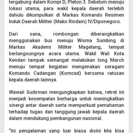
tergabung dalam Kompi D, Pleton 3. Sebelum menuju
a
n
lokasi utama, para wakil kepala daerah terlebih
g
dahulu dikumpulkan di Markas Komando Resimen
,
Induk Daerah Militer (Mako Rindam) IV/Diponegoro.
P
r
Dari sana, rombongan diberangkatkan
e
s
menggunakan bus menuju Wisma Sumbing di
i
Markas Akademi Militer Magelang, tempat
d
berlangsungnya acara utama. Wakil Wali Kota
e
Kendari tampak semangat melakukan long March
n
menuju tempat kegjatan mengenakan seragam
A
k
Komando Cadangan (Komcad) bersama ratusan
a
kepala daerah lainnya.
n
B
Wawali Sudirman mengungkapkan bahwa, retret ini
e
menjadi kesempatan berharga untuk meningkatkan
r
i
sinergi antar daerah serta memperkuat pemahaman
P
terhadap tugas dan tanggung jawab kepala daerah
e
dalam mendukung pembangunan nasional.
n
g
“Ini pengalaman yang luar biasa disini kita bisa
a