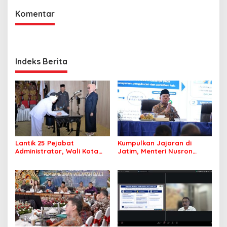
Komentar
Indeks Berita
Lantik 25 Pejabat
Kumpulkan Jajaran di
Administrator, Wali Kota
Jatim, Menteri Nusron
Tegaskan ASN Harus
Tegaskan Rakyat Harus
Berintegritas dan
Jadi Prioritas
Profesional Layani
Masyarakat