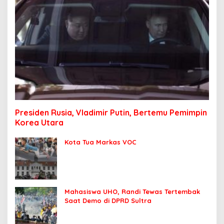
Presiden Rusia, Vladimir Putin, Bertemu Pemimpin
Korea Utara
Kota Tua Markas VOC
Mahasiswa UHO, Randi Tewas Tertembak
Saat Demo di DPRD Sultra