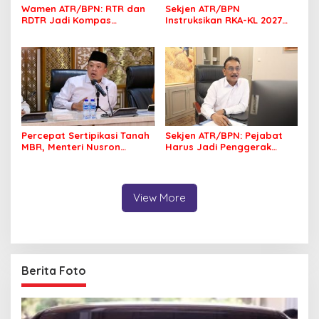
Wamen ATR/BPN: RTR dan
Sekjen ATR/BPN
RDTR Jadi Kompas
Instruksikan RKA-KL 2027
Pembangunan Bali
Berfokus pada
Transformasi Layanan
Pertanahan
Percepat Sertipikasi Tanah
Sekjen ATR/BPN: Pejabat
MBR, Menteri Nusron
Harus Jadi Penggerak
Pastikan Manfaat Program
Organisasi yang
Pemerintah Dirasakan Utuh
Berdampak bagi
Masyarakat
View More
Berita Foto