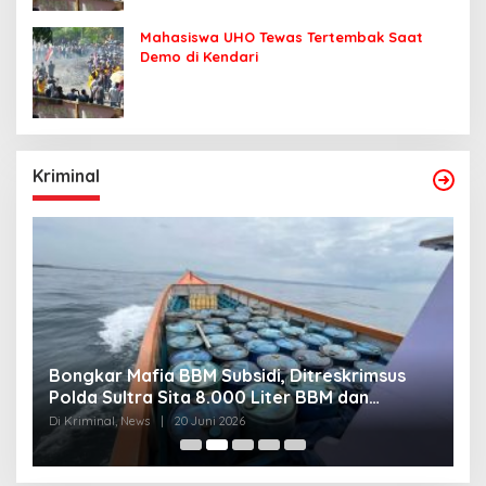
Mahasiswa UHO Tewas Tertembak Saat
Demo di Kendari
Kriminal
Jaringan Narkoba Digulung, Polda Sultra
S
Gagalkan Edaran 3 Kg Sabu yang Mengincar
P
30 Ribu Jiwa
Di Kriminal, News
|
20 Juni 2026
Di