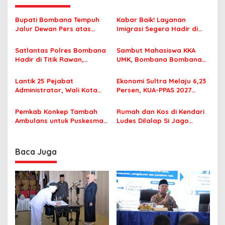
a
s
Bupati Bombana Tempuh
Kabar Baik! Layanan
Jalur Dewan Pers atas
Imigrasi Segera Hadir di
i
Pemberitaan Dugaan
MPP Bombana, Warga Tak
p
Korupsi Jembatan Cirauci II
Perlu Lagi ke Kendari
Satlantas Polres Bombana
Sambut Mahasiswa KKA
Hadir di Titik Rawan,
UMK, Bombana Bombana
o
Pastikan Pelajar Berangkat
Minta Program Kerja Tepat
s
Sekolah dengan Aman
Sasaran
Lantik 25 Pejabat
Ekonomi Sultra Melaju 6,23
Administrator, Wali Kota
Persen, KUA-PPAS 2027
Tegaskan ASN Harus
Resmi Masuk DPRD
Berintegritas dan
Pemkab Konkep Tambah
Rumah dan Kos di Kendari
Profesional Layani
Ambulans untuk Puskesmas
Ludes Dilalap Si Jago
Masyarakat
Roko-Roko
Merah
Baca Juga