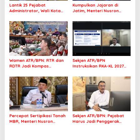
Lantik 25 Pejabat
Kumpulkan Jajaran di
Administrator, Wali Kota
Jatim, Menteri Nusron
Tegaskan ASN Harus
Tegaskan Rakyat Harus
Berintegritas dan
Jadi Prioritas
Profesional Layani
Masyarakat
Wamen ATR/BPN: RTR dan
Sekjen ATR/BPN
RDTR Jadi Kompas
Instruksikan RKA-KL 2027
Pembangunan Bali
Berfokus pada
Transformasi Layanan
Pertanahan
Percepat Sertipikasi Tanah
Sekjen ATR/BPN: Pejabat
MBR, Menteri Nusron
Harus Jadi Penggerak
Pastikan Manfaat Program
Organisasi yang
Pemerintah Dirasakan Utuh
Berdampak bagi
Masyarakat