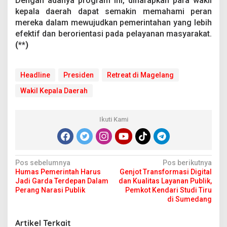
Dengan adanya program ini, diharapkan para wakil
kepala daerah dapat semakin memahami peran
mereka dalam mewujudkan pemerintahan yang lebih
efektif dan berorientasi pada pelayanan masyarakat.
(**)
Headline
Presiden
Retreat di Magelang
Wakil Kepala Daerah
Ikuti Kami
N
Pos sebelumnya
Pos berikutnya
Humas Pemerintah Harus
Genjot Transformasi Digital
a
Jadi Garda Terdepan Dalam
dan Kualitas Layanan Publik,
v
Perang Narasi Publik
Pemkot Kendari Studi Tiru
di Sumedang
i
g
Artikel Terkait