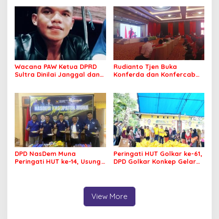
Muna dan Mubar
Wacana PAW Ketua DPRD
Rudianto Tjen Buka
Sultra Dinilai Janggal dan
Konferda dan Konfercab
Berpotensi Memicu ‘Gempa
PDIP Sultra, Ajak Kader
Politik’
Tingkatkan Soliditas
DPD NasDem Muna
Peringati HUT Golkar ke-61,
Peringati HUT ke-14, Usung
DPD Golkar Konkep Gelar
Tema Konsisten Membawa
Pasar Murah
Arus Perubahan
View More