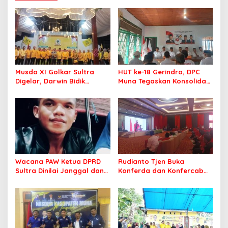
Musda XI Golkar Sultra
HUT ke-18 Gerindra, DPC
Digelar, Darwin Bidik
Muna Tegaskan Konsolidasi
Kebangkitan Golkar di
dan Target Menang Pilkada
Muna dan Mubar
Wacana PAW Ketua DPRD
Rudianto Tjen Buka
Sultra Dinilai Janggal dan
Konferda dan Konfercab
Berpotensi Memicu ‘Gempa
PDIP Sultra, Ajak Kader
Politik’
Tingkatkan Soliditas