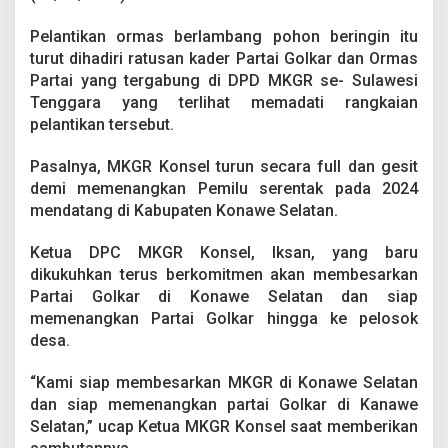
i
l
Pelantikan ormas berlambang pohon beringin itu
u
turut dihadiri ratusan kader Partai Golkar dan Ormas
2
Partai yang tergabung di DPD MKGR se- Sulawesi
0
2
Tenggara yang terlihat memadati rangkaian
4
pelantikan tersebut.
Pasalnya, MKGR Konsel turun secara full dan gesit
demi memenangkan Pemilu serentak pada 2024
mendatang di Kabupaten Konawe Selatan.
Ketua DPC MKGR Konsel, Iksan, yang baru
dikukuhkan terus berkomitmen akan membesarkan
Partai Golkar di Konawe Selatan dan siap
memenangkan Partai Golkar hingga ke pelosok
desa.
“Kami siap membesarkan MKGR di Konawe Selatan
dan siap memenangkan partai Golkar di Kanawe
Selatan,” ucap Ketua MKGR Konsel saat memberikan