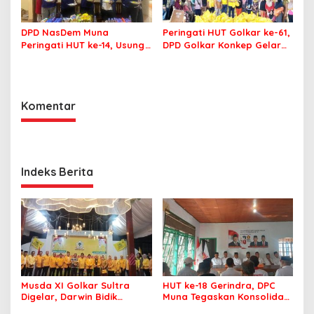
DPD NasDem Muna
Peringati HUT Golkar ke-61,
Peringati HUT ke-14, Usung
DPD Golkar Konkep Gelar
Tema Konsisten Membawa
Pasar Murah
Arus Perubahan
Komentar
Indeks Berita
Musda XI Golkar Sultra
HUT ke-18 Gerindra, DPC
Digelar, Darwin Bidik
Muna Tegaskan Konsolidasi
Kebangkitan Golkar di
dan Target Menang Pilkada