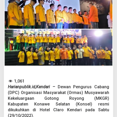
G
K
R
K
o
n
s
e
l
S
i
a
p
M
e
n
a
1,061
n
g
Harianpublik.id,Kendari –
Dewan Pengurus Cabang
k
(DPC) Organisasi Masyarakat (Ormas) Musyawarah
a
Kekeluargaan Gotong Royong (MKGR)
n
Kabupaten Konawe Selatan (Konsel) resmi
P
dikukuhkan di Hotel Claro Kendari pada Sabtu
e
m
(29/10/2022).