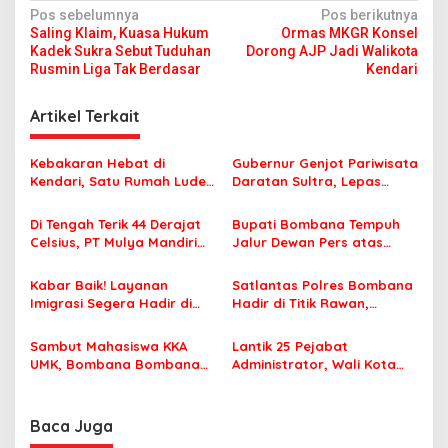
N
Pos sebelumnya
Pos berikutnya
Saling Klaim, Kuasa Hukum
Ormas MKGR Konsel
a
Kadek Sukra Sebut Tuduhan
Dorong AJP Jadi Walikota
v
Rusmin Liga Tak Berdasar
Kendari
i
Artikel Terkait
g
a
Kebakaran Hebat di
Gubernur Genjot Pariwisata
s
Kendari, Satu Rumah Ludes
Daratan Sultra, Lepas
Terbakar
Famtrip Overland Jelajahi
i
Tiga Kabupaten Unggulan
Di Tengah Terik 44 Derajat
Bupati Bombana Tempuh
p
Celsius, PT Mulya Mandiri
Jalur Dewan Pers atas
Travel Pastikan Seluruh
Pemberitaan Dugaan
o
Jamaah Tetap Sehat dan
Korupsi Jembatan Cirauci II
Kabar Baik! Layanan
Satlantas Polres Bombana
s
Nyaman Beribadah
Imigrasi Segera Hadir di
Hadir di Titik Rawan,
MPP Bombana, Warga Tak
Pastikan Pelajar Berangkat
Perlu Lagi ke Kendari
Sekolah dengan Aman
Sambut Mahasiswa KKA
Lantik 25 Pejabat
UMK, Bombana Bombana
Administrator, Wali Kota
Minta Program Kerja Tepat
Tegaskan ASN Harus
Sasaran
Berintegritas dan
Profesional Layani
Baca Juga
Masyarakat