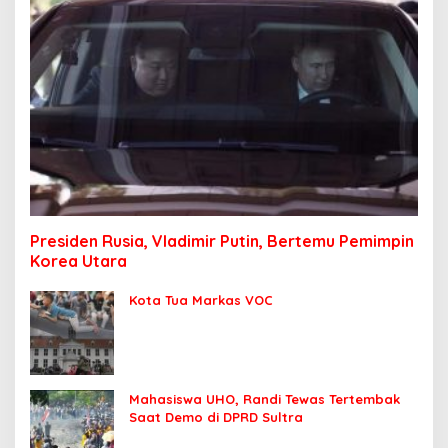
Presiden Rusia, Vladimir Putin, Bertemu Pemimpin
Korea Utara
Kota Tua Markas VOC
Mahasiswa UHO, Randi Tewas Tertembak
Saat Demo di DPRD Sultra