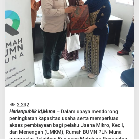
e
l
a
r
B
u
s
i
n
e
s
s
M
a
t
c
h
i
n
2,232
g
Harianpublik.id,Muna –
Dalam upaya mendorong
A
peningkatan kapasitas usaha serta memperluas
k
s
akses pembiayaan bagi pelaku Usaha Mikro, Kecil,
e
dan Menengah (UMKM), Rumah BUMN PLN Muna
s
menggelar Pelatihan Business Matching Penguatan