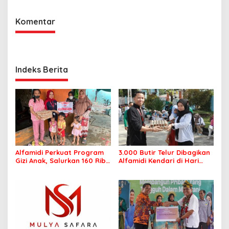
Komentar
Indeks Berita
Alfamidi Perkuat Program
3.000 Butir Telur Dibagikan
Gizi Anak, Salurkan 160 Ribu
Alfamidi Kendari di Hari
Lebih Telur ke 26
Keluarga Nasional, Wujud
Kabupaten/Kota
Komitmen Cegah Stunting