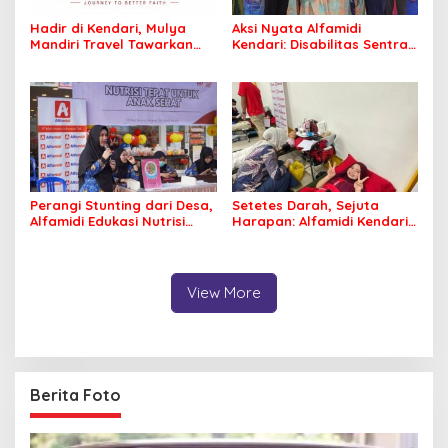
Hadir di Kendari, Mulya
Aksi Nyata Alfamidi
Mandiri Travel Tawarkan
Kendari: Disabilitas Sentra
Layanan Perjalanan
Meohai Kini Makin Berdaya
Ibadah yang Aman dan
Profesional
Perangi Stunting dari Desa,
Setetes Darah, Sejuta
Alfamidi Edukasi Nutrisi
Harapan: Alfamidi Kendari
Balita di Morowali
Bergerak Nyata untuk
Kemanusiaan
View More
Berita Foto