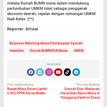
melalui Rumah BUMN muna dalam mendukung
pertumbuhan UMKM lokal sebagai penggerak
ekonomi daerah, sejalan dengan semangat UMKM
Naik Kelas.
(**)
Reporter: Afrizal
Business Matching Akses Pembiayaan Syariah
Headline
Rumah BUMN PLN Muna
UMKM
Ikuti Kami
N
Pos sebelumnya
Pos berikutnya
Bupati Muna Resmi Lantik
Syeirah Putri Maharani
a
6.932 PPPK Paruh Waktu
Harumkan Nama Muna di
v
Panggung Fashion Dunia
i