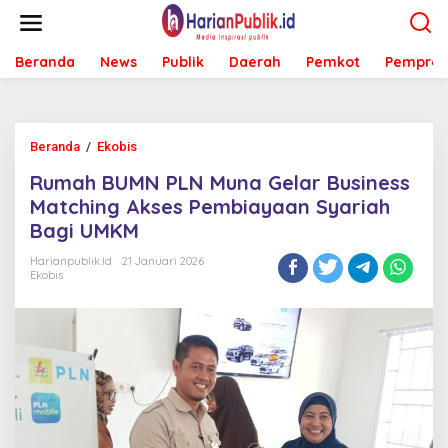
L
e
w
Beranda
News
Publik
Daerah
Pemkot
Pemprov
a
t
i
k
e
Beranda
/
Ekobis
R
k
u
o
Rumah BUMN PLN Muna Gelar Business
m
n
a
Matching Akses Pembiayaan Syariah
t
h
e
Bagi UMKM
B
n
U
Harianpublik.id
21 Januari 2026
M
Ekobis
N
P
L
N
M
u
n
a
G