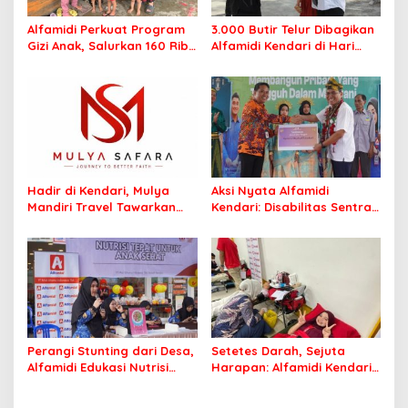
Alfamidi Perkuat Program
3.000 Butir Telur Dibagikan
Gizi Anak, Salurkan 160 Ribu
Alfamidi Kendari di Hari
Lebih Telur ke 26
Keluarga Nasional, Wujud
Kabupaten/Kota
Komitmen Cegah Stunting
Hadir di Kendari, Mulya
Aksi Nyata Alfamidi
Mandiri Travel Tawarkan
Kendari: Disabilitas Sentra
Layanan Perjalanan
Meohai Kini Makin Berdaya
Ibadah yang Aman dan
Profesional
Perangi Stunting dari Desa,
Setetes Darah, Sejuta
Alfamidi Edukasi Nutrisi
Harapan: Alfamidi Kendari
Balita di Morowali
Bergerak Nyata untuk
Kemanusiaan