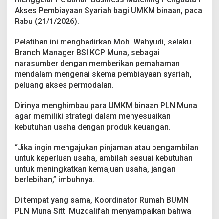
P
Akses Pembiayaan Syariah bagi UMKM binaan, pada
e
Rabu (21/1/2026).
m
b
i
Pelatihan ini menghadirkan Moh. Wahyudi, selaku
a
Branch Manager BSI KCP Muna, sebagai
y
narasumber dengan memberikan pemahaman
a
mendalam mengenai skema pembiayaan syariah,
a
n
peluang akses permodalan.
S
y
Dirinya menghimbau para UMKM binaan PLN Muna
a
agar memiliki strategi dalam menyesuaikan
r
kebutuhan usaha dengan produk keuangan.
i
a
h
“Jika ingin mengajukan pinjaman atau pengambilan
B
untuk keperluan usaha, ambilah sesuai kebutuhan
a
untuk meningkatkan kemajuan usaha, jangan
g
berlebihan,” imbuhnya.
i
U
M
Di tempat yang sama, Koordinator Rumah BUMN
K
PLN Muna Sitti Muzdalifah menyampaikan bahwa
M