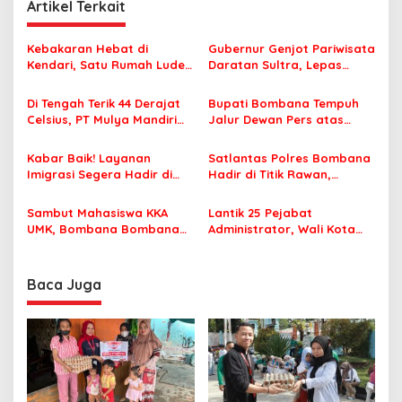
Artikel Terkait
g
a
Kebakaran Hebat di
Gubernur Genjot Pariwisata
s
Kendari, Satu Rumah Ludes
Daratan Sultra, Lepas
Terbakar
Famtrip Overland Jelajahi
i
Tiga Kabupaten Unggulan
Di Tengah Terik 44 Derajat
Bupati Bombana Tempuh
p
Celsius, PT Mulya Mandiri
Jalur Dewan Pers atas
Travel Pastikan Seluruh
Pemberitaan Dugaan
o
Jamaah Tetap Sehat dan
Korupsi Jembatan Cirauci II
Kabar Baik! Layanan
Satlantas Polres Bombana
s
Nyaman Beribadah
Imigrasi Segera Hadir di
Hadir di Titik Rawan,
MPP Bombana, Warga Tak
Pastikan Pelajar Berangkat
Perlu Lagi ke Kendari
Sekolah dengan Aman
Sambut Mahasiswa KKA
Lantik 25 Pejabat
UMK, Bombana Bombana
Administrator, Wali Kota
Minta Program Kerja Tepat
Tegaskan ASN Harus
Sasaran
Berintegritas dan
Profesional Layani
Baca Juga
Masyarakat