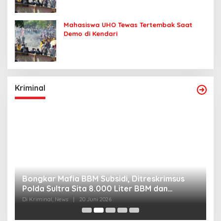
Mahasiswa UHO Tewas Tertembak Saat
Demo di Kendari
Kriminal
Bongkar Mafia BBM Subsidi, Ditreskrimsus
J
Polda Sultra Sita 8.000 Liter BBM dan
G
Ringkus 3 Tersangka
3
Di Kriminal, News
|
20 Juni 2026
Di