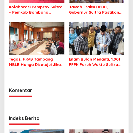
Kolaborasi Pemprov Sultra
Jawab Fraksi DPRD,
– Pemkab Bombana
Gubernur Sultra Pastikan
Hadirkan Aksi Bergizi di
Penertiban Aset Daerah
SMAN 7 Bombana
Jadi Prioritas
Tegas, RKAB Tambang
Enam Bulan Menanti, 1.901
MBLB Hanya Disetujui Jika
PPPK Paruh Waktu Sultra
Pengusaha Patuh Aturan
Akhirnya Terima Rapel Gaji
Reklamasi
Komentar
Indeks Berita