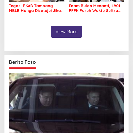
Tegas, RKAB Tambang
Enam Bulan Menanti, 1.901
MBLB Hanya Disetujui Jika
PPPK Paruh Waktu Sultra
Pengusaha Patuh Aturan
Akhirnya Terima Rapel Gaji
Reklamasi
View More
Berita Foto