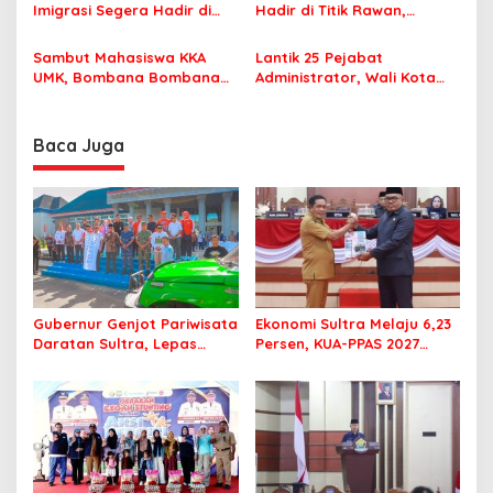
Nyaman Beribadah
Imigrasi Segera Hadir di
Hadir di Titik Rawan,
MPP Bombana, Warga Tak
Pastikan Pelajar Berangkat
Perlu Lagi ke Kendari
Sekolah dengan Aman
Sambut Mahasiswa KKA
Lantik 25 Pejabat
UMK, Bombana Bombana
Administrator, Wali Kota
Minta Program Kerja Tepat
Tegaskan ASN Harus
Sasaran
Berintegritas dan
Profesional Layani
Baca Juga
Masyarakat
Gubernur Genjot Pariwisata
Ekonomi Sultra Melaju 6,23
Daratan Sultra, Lepas
Persen, KUA-PPAS 2027
Famtrip Overland Jelajahi
Resmi Masuk DPRD
Tiga Kabupaten Unggulan