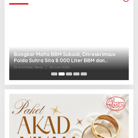
Bongkar Mafia BBM Subsidi, Ditreskrimsus
J
Polda Sultra Sita 8.000 Liter BBM dan
G
Ringkus 3 Tersangka
3
Di Kriminal, News
|
20 Juni 2026
Di