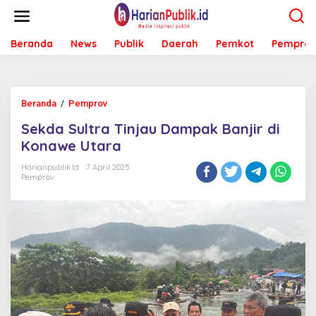
L
e
w
Beranda
News
Publik
Daerah
Pemkot
Pemprov
a
t
i
k
e
Beranda
/
Pemprov
S
k
e
o
Sekda Sultra Tinjau Dampak Banjir di
k
n
d
Konawe Utara
t
a
e
S
Harianpublik.id
7 April 2025
n
Pemprov
u
l
t
r
a
T
i
n
j
a
u