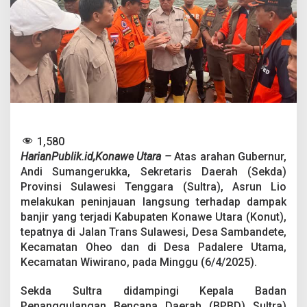
D
a
m
p
a
k
B
a
n
j
i
r
1,580
d
HarianPublik.id,Konawe Utara –
Atas arahan Gubernur,
i
Andi Sumangerukka, Sekretaris Daerah (Sekda)
K
Provinsi Sulawesi Tenggara (Sultra), Asrun Lio
o
melakukan peninjauan langsung terhadap dampak
n
a
banjir yang terjadi Kabupaten Konawe Utara (Konut),
w
tepatnya di Jalan Trans Sulawesi, Desa Sambandete,
e
Kecamatan Oheo dan di Desa Padalere Utama,
U
Kecamatan Wiwirano, pada Minggu (6/4/2025).
t
a
r
Sekda Sultra didampingi Kepala Badan
a
Penanggulangan Bencana Daerah (BPBD) Sultra)