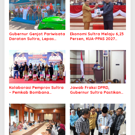
Gubernur Genjot Pariwisata
Ekonomi Sultra Melaju 6,23
Daratan Sultra, Lepas
Persen, KUA-PPAS 2027
Famtrip Overland Jelajahi
Resmi Masuk DPRD
Tiga Kabupaten Unggulan
Kolaborasi Pemprov Sultra
Jawab Fraksi DPRD,
– Pemkab Bombana
Gubernur Sultra Pastikan
Hadirkan Aksi Bergizi di
Penertiban Aset Daerah
SMAN 7 Bombana
Jadi Prioritas