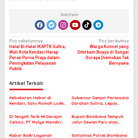
Ikuti Kami
N
Pos sebelumnya
Pos berikutnya
Halal Bi Halal IKAPTK Sultra,
Warga Konsel yang
a
Wali Kota Kendari Harap
Diterkam Buaya di Sungai
v
Peran Purna Praja dalam
Roraya Diemukan Tak
Peningkatan Pelayanan
Bernyawa
i
Publik
g
Artikel Terkait
a
s
Kebakaran Hebat di
Gubernur Genjot Pariwisata
i
Kendari, Satu Rumah Ludes
Daratan Sultra, Lepas
p
Terbakar
Famtrip Overland Jelajahi
Tiga Kabupaten Unggulan
Di Tengah Terik 44 Derajat
Bupati Bombana Tempuh
o
Celsius, PT Mulya Mandiri
Jalur Dewan Pers atas
s
Travel Pastikan Seluruh
Pemberitaan Dugaan
Jamaah Tetap Sehat dan
Korupsi Jembatan Cirauci II
Kabar Baik! Layanan
Satlantas Polres Bombana