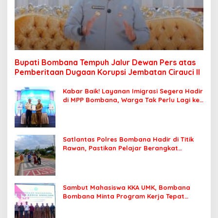
Bupati Bombana Tempuh Jalur Dewan Pers atas
Pemberitaan Dugaan Korupsi Jembatan Cirauci II
Kabar Baik! Layanan Imigrasi Segera Hadir
di MPP Bombana, Warga Tak Perlu Lagi ke
Kendari
Satlantas Polres Bombana Hadir di Titik
Rawan, Pastikan Pelajar Berangkat
Sekolah dengan Aman
Sambut Mahasiswa KKA UMK, Bombana
Bombana Minta Program Kerja Tepat
Sasaran