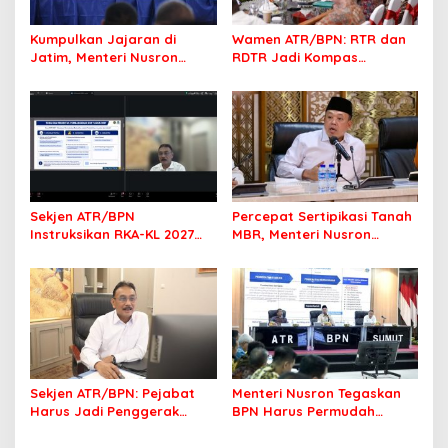
Kumpulkan Jajaran di
Wamen ATR/BPN: RTR dan
Jatim, Menteri Nusron
RDTR Jadi Kompas
Tegaskan Rakyat Harus
Pembangunan Bali
Jadi Prioritas
Sekjen ATR/BPN
Percepat Sertipikasi Tanah
Instruksikan RKA-KL 2027
MBR, Menteri Nusron
Berfokus pada
Pastikan Manfaat Program
Transformasi Layanan
Pemerintah Dirasakan Utuh
Pertanahan
Sekjen ATR/BPN: Pejabat
Menteri Nusron Tegaskan
Harus Jadi Penggerak
BPN Harus Permudah
Organisasi yang
Layanan, Kepentingan
Berdampak bagi
Masyarakat Jadi Prioritas