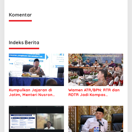
Masyarakat
Komentar
Indeks Berita
Kumpulkan Jajaran di
Wamen ATR/BPN: RTR dan
Jatim, Menteri Nusron
RDTR Jadi Kompas
Tegaskan Rakyat Harus
Pembangunan Bali
Jadi Prioritas