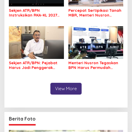
Sekjen ATR/BPN
Percepat Sertipikasi Tanah
Instruksikan RKA-KL 2027
MBR, Menteri Nusron
Berfokus pada
Pastikan Manfaat Program
Transformasi Layanan
Pemerintah Dirasakan Utuh
Pertanahan
Sekjen ATR/BPN: Pejabat
Menteri Nusron Tegaskan
Harus Jadi Penggerak
BPN Harus Permudah
Organisasi yang
Layanan, Kepentingan
Berdampak bagi
Masyarakat Jadi Prioritas
Masyarakat
View More
Berita Foto