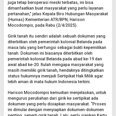
a
juga tetap beroperasi meski terbatas, ini bisa
k
dimanfaatkan buat masyarakat yang perlu layanan
T
pertanahan,” jelas Kepala Biro Hubungan Masyarakat
a
(Humas) Kementerian ATR/BPN, Harison
n
Mocodompis, pada Rabu (2/4/2025).
a
h
D
Girik tanah itu sendiri adalah sebuah dokumen yang
a
diterbitkan oleh pemerintah kolonial Belanda pada
r
masa lalu yang berfungsi sebagai bukti kepemilikan
i
tanah. Dokumen ini biasanya diterbitkan oleh
G
i
pemerintah kolonial Belanda pada abad ke-19 dan
r
awal abad ke-20. Itulah mengapa masyarakat yang
i
masih memiliki girik tanah, hendaknya ditingkatkan
k
status hukumnya menjadi Sertipikat Hak Milik agar
J
a
lebih aman di mata hukum Indonesia terkini.
d
i
Harison Mocodompis kemudian menjelaskan, untuk
S
mengurus perubahan dari girik ke sertipikat ada
e
dokumen yang perlu disiapkan masyarakat. “Proses
r
t
ini dimulai dengan menyiapkan dokumen-dokumen
i
penting, seperti girik tanah. Lalu, perlu siapkan Kartu