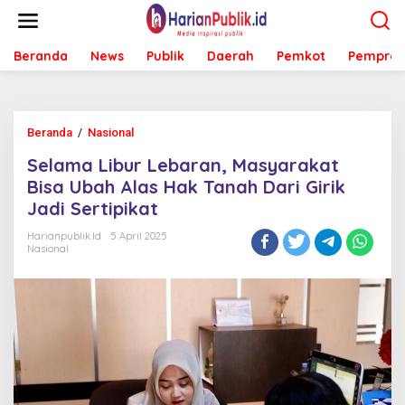
L
e
w
Beranda
News
Publik
Daerah
Pemkot
Pemprov
a
t
i
k
e
Beranda
/
Nasional
S
k
e
o
Selama Libur Lebaran, Masyarakat
l
n
a
Bisa Ubah Alas Hak Tanah Dari Girik
t
m
e
Jadi Sertipikat
a
n
L
Harianpublik.id
5 April 2025
i
Nasional
b
u
r
L
e
b
a
r
a