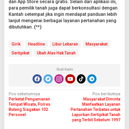
dan App Store secara gratis. Selain dari aplikasi ini,
para pemilik tanah juga dapat berkonsultasi dengan
Kantah setempat jika ingin mendapat panduan lebih
lanjut mengenai berbagai layanan pertanahan yang
dibutuhkan.
(**)
Girik
Headline
Libur Lebaran
Masyarakat
Sertipikat
Ubah Alas Hak Tanah
Ikuti Kami
N
Pos sebelumnya
Pos berikutnya
Perketat Pengamanan
Masyarakat Diminta
a
Tempat Wisata, Polres
Manfaatkan Layanan
v
Buteng Siagakan 102
Pertanahan Terbatas untuk
Personel
Laporkan Sertipikat Tanah
i
yang Terbit Sebelum 1997
g