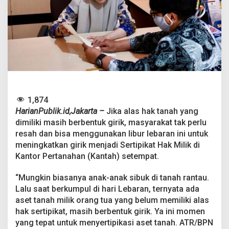
n
,
M
a
s
y
a
r
a
k
a
1,874
t
HarianPublik.id,Jakarta –
Jika alas hak tanah yang
B
dimiliki masih berbentuk girik, masyarakat tak perlu
i
s
resah dan bisa menggunakan libur lebaran ini untuk
a
meningkatkan girik menjadi Sertipikat Hak Milik di
U
Kantor Pertanahan (Kantah) setempat.
b
a
“Mungkin biasanya anak-anak sibuk di tanah rantau.
h
A
Lalu saat berkumpul di hari Lebaran, ternyata ada
l
aset tanah milik orang tua yang belum memiliki alas
a
hak sertipikat, masih berbentuk girik. Ya ini momen
s
yang tepat untuk menyertipikasi aset tanah. ATR/BPN
H