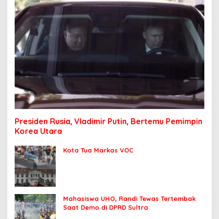
Presiden Rusia, Vladimir Putin, Bertemu Pemimpin
Korea Utara
Kota Tua Markas VOC
Mahasiswa UHO, Randi Tewas Tertembak
Saat Demo di DPRD Sultra