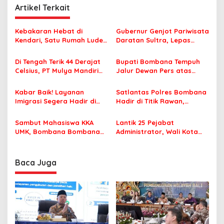
Artikel Terkait
a
s
Kebakaran Hebat di
Gubernur Genjot Pariwisata
i
Kendari, Satu Rumah Ludes
Daratan Sultra, Lepas
p
Terbakar
Famtrip Overland Jelajahi
Tiga Kabupaten Unggulan
Di Tengah Terik 44 Derajat
Bupati Bombana Tempuh
o
Celsius, PT Mulya Mandiri
Jalur Dewan Pers atas
s
Travel Pastikan Seluruh
Pemberitaan Dugaan
Jamaah Tetap Sehat dan
Korupsi Jembatan Cirauci II
Kabar Baik! Layanan
Satlantas Polres Bombana
Nyaman Beribadah
Imigrasi Segera Hadir di
Hadir di Titik Rawan,
MPP Bombana, Warga Tak
Pastikan Pelajar Berangkat
Perlu Lagi ke Kendari
Sekolah dengan Aman
Sambut Mahasiswa KKA
Lantik 25 Pejabat
UMK, Bombana Bombana
Administrator, Wali Kota
Minta Program Kerja Tepat
Tegaskan ASN Harus
Sasaran
Berintegritas dan
Profesional Layani
Baca Juga
Masyarakat