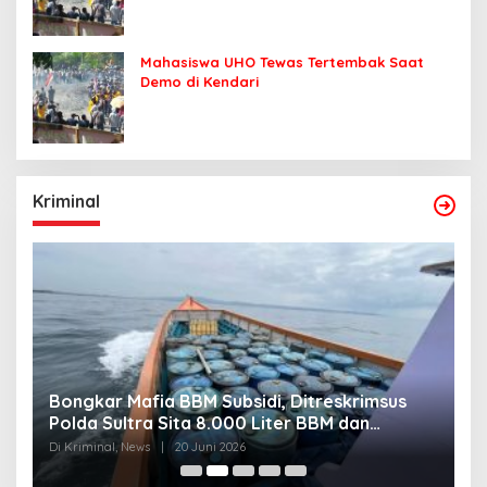
Mahasiswa UHO Tewas Tertembak Saat
Demo di Kendari
Kriminal
Bongkar Mafia BBM Subsidi, Ditreskrimsus
J
Polda Sultra Sita 8.000 Liter BBM dan
G
Ringkus 3 Tersangka
3
Di Kriminal, News
|
20 Juni 2026
Di