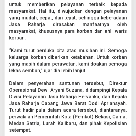
t
untuk memberikan pelayanan terbaik kepada
u
masyarakat. Hal itu, diwujudkan dengan pelayanan
n
yang mudah, cepat, dan tepat, sehingga keberadaan
a
Jasa Raharja dirasakan manfaatnya oleh
n
D
masyarakat, khususnya para korban dan ahli waris
a
korban.
r
i
“Kami turut berduka cita atas musiban ini. Semoga
J
keluarga korban diberikan ketabahan. Untuk korban
a
s
yang masih dalam perawatan, kami doakan semoga
a
lekas sembuh,” ujar dia lebih lanjut.
R
a
Dalam penyerahan santunan tersebut, Direktur
h
Operasional Dewi Aryani Suzana, didampingi Kepala
a
r
Divisi Pelayanan Jasa Raharja Hervanka, dan Kepala
j
Jasa Raharja Cabang Jawa Barat Dodi Apriansyah.
a
Turut hadir pula dalam acara tersebut, diantaranya,
perwakilan Pemerintah Kota (Pemkot) Bekasi, Camat
Medan Satria, Lurah Kalibaru, dan pihak Kepolisian
setempat.