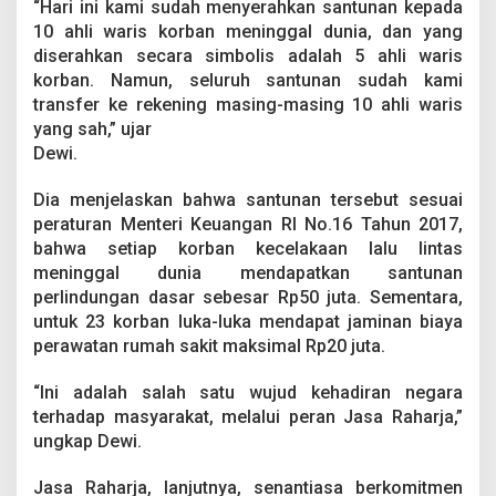
“Hari ini kami sudah menyerahkan santunan kepada
n
e
10 ahli waris korban meninggal dunia, dan yang
r
diserahkan secara simbolis adalah 5 ahli waris
d
korban. Namun, seluruh santunan sudah kami
i
transfer ke rekening masing-masing 10 ahli waris
B
e
yang sah,” ujar
k
Dewi.
a
s
Dia menjelaskan bahwa santunan tersebut sesuai
i
peraturan Menteri Keuangan RI No.16 Tahun 2017,
S
u
bahwa setiap korban kecelakaan lalu lintas
d
meninggal dunia mendapatkan santunan
a
perlindungan dasar sebesar Rp50 juta. Sementara,
h
untuk 23 korban luka-luka mendapat jaminan biaya
T
perawatan rumah sakit maksimal Rp20 juta.
e
r
i
“Ini adalah salah satu wujud kehadiran negara
m
terhadap masyarakat, melalui peran Jasa Raharja,”
a
ungkap Dewi.
S
a
n
Jasa Raharja, lanjutnya, senantiasa berkomitmen