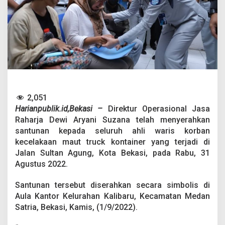
o
r
b
a
n
K
e
c
e
l
a
2,051
k
Harianpublik.id,Bekasi –
Direktur Operasional Jasa
a
Raharja Dewi Aryani Suzana telah menyerahkan
a
n
santunan kepada seluruh ahli waris korban
T
kecelakaan maut truck kontainer yang terjadi di
r
Jalan Sultan Agung, Kota Bekasi, pada Rabu, 31
u
Agustus 2022.
k
K
o
Santunan tersebut diserahkan secara simbolis di
n
Aula Kantor Kelurahan Kalibaru, Kecamatan Medan
t
Satria, Bekasi, Kamis, (1/9/2022).
a
i