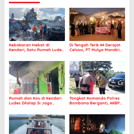
Kebakaran Hebat di
Di Tengah Terik 44 Derajat
Kendari, Satu Rumah Ludes
Celsius, PT Mulya Mandiri
Terbakar
Travel Pastikan Seluruh
Jamaah Tetap Sehat dan
Nyaman Beribadah
Rumah dan Kos di Kendari
Tongkat Komando Polres
Ludes Dilalap Si Jago
Bombana Berganti, AKBP
Merah
Irwandhy Idrus Nahkodai
Kepolisian Bombana