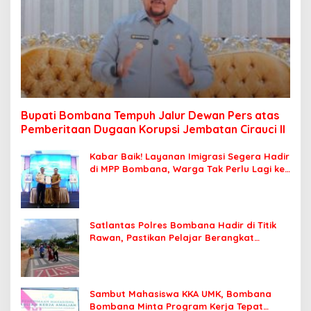
Bupati Bombana Tempuh Jalur Dewan Pers atas
Pemberitaan Dugaan Korupsi Jembatan Cirauci II
Kabar Baik! Layanan Imigrasi Segera Hadir
di MPP Bombana, Warga Tak Perlu Lagi ke
Kendari
Satlantas Polres Bombana Hadir di Titik
Rawan, Pastikan Pelajar Berangkat
Sekolah dengan Aman
Sambut Mahasiswa KKA UMK, Bombana
Bombana Minta Program Kerja Tepat