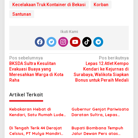
Kecelakaan Truk Kontainer di Bekasi
Korban
Santunan
Ikuti Kami
N
Pos sebelumnya
Pos berikutnya
BKSDA Sultra Kesulitan
Lepas 12 Atlet Kempo
a
Evakuasi Buaya yang
Kendari ke Kejurnas di
v
Meresahkan Warga di Kota
Surabaya, Walikota Siapkan
Raha
Bonus untuk Peraih Medali
i
g
Artikel Terkait
a
s
Kebakaran Hebat di
Gubernur Genjot Pariwisata
Kendari, Satu Rumah Ludes
Daratan Sultra, Lepas
i
Terbakar
Famtrip Overland Jelajahi
p
Tiga Kabupaten Unggulan
Di Tengah Terik 44 Derajat
Bupati Bombana Tempuh
Celsius, PT Mulya Mandiri
Jalur Dewan Pers atas
o