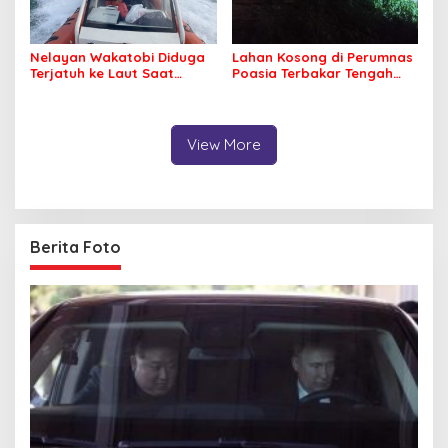
Nelayan Wakatobi Diduga
Lahan Kosong di Perumnas
Terjatuh ke Laut Saat
Poasia Terbakar Tengah
Memancing
Malam
View More
Berita Foto