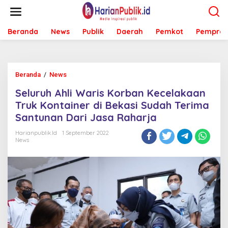
L
e
w
Beranda
News
Publik
Daerah
Pemkot
Pemprov
a
t
i
k
e
Beranda
/
News
S
k
e
o
Seluruh Ahli Waris Korban Kecelakaan
l
n
u
Truk Kontainer di Bekasi Sudah Terima
t
r
e
Santunan Dari Jasa Raharja
u
n
h
Harianpublik.id
1 September 2022
A
News
h
l
i
W
a
r
i
s
K