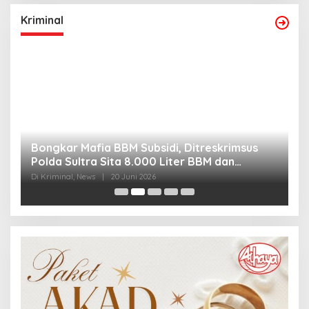
Kriminal
Bongkar Mafia BBM Subsidi, Ditreskrimsus
J
Polda Sultra Sita 8.000 Liter BBM dan
G
Ringkus 3 Tersangka
3
Di Kriminal, News
|
20 Juni 2026
Di