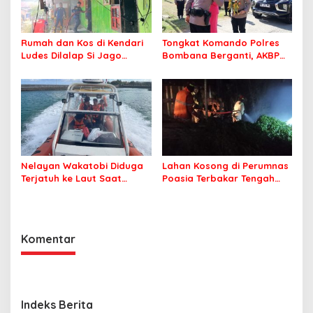
Rumah dan Kos di Kendari
Tongkat Komando Polres
Ludes Dilalap Si Jago
Bombana Berganti, AKBP
Merah
Irwandhy Idrus Nahkodai
Kepolisian Bombana
Nelayan Wakatobi Diduga
Lahan Kosong di Perumnas
Terjatuh ke Laut Saat
Poasia Terbakar Tengah
Memancing
Malam
Komentar
Indeks Berita