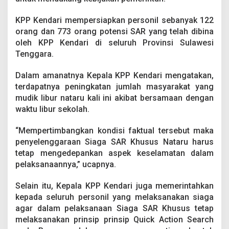
a
n
KPP Kendari mempersiapkan personil sebanyak 122
R
orang dan 773 orang potensi SAR yang telah dibina
a
t
oleh KPP Kendari di seluruh Provinsi Sulawesi
u
Tenggara.
s
a
Dalam amanatnya Kepala KPP Kendari mengatakan,
n
terdapatnya peningkatan jumlah masyarakat yang
P
e
mudik libur nataru kali ini akibat bersamaan dengan
r
waktu libur sekolah.
s
o
“Mempertimbangkan kondisi faktual tersebut maka
n
penyelenggaraan Siaga SAR Khusus Nataru harus
i
l
tetap mengedepankan aspek keselamatan dalam
pelaksanaannya,” ucapnya.
Selain itu, Kepala KPP Kendari juga memerintahkan
kepada seluruh personil yang melaksanakan siaga
agar dalam pelaksanaan Siaga SAR Khusus tetap
melaksanakan prinsip prinsip Quick Action Search