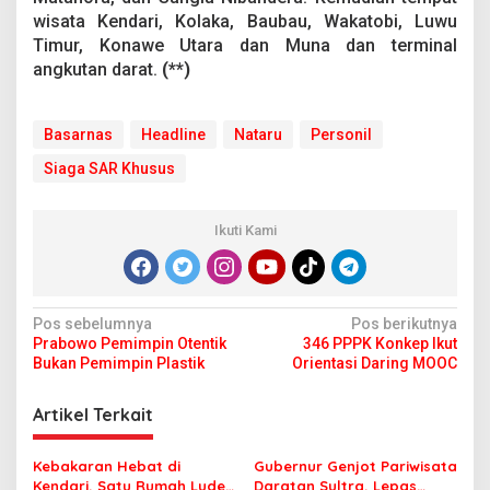
wisata Kendari, Kolaka, Baubau, Wakatobi, Luwu
Timur, Konawe Utara dan Muna dan terminal
angkutan darat.
(**)
Basarnas
Headline
Nataru
Personil
Siaga SAR Khusus
Ikuti Kami
N
Pos sebelumnya
Pos berikutnya
Prabowo Pemimpin Otentik
346 PPPK Konkep Ikut
a
Bukan Pemimpin Plastik
Orientasi Daring MOOC
v
i
Artikel Terkait
g
Kebakaran Hebat di
Gubernur Genjot Pariwisata
a
Kendari, Satu Rumah Ludes
Daratan Sultra, Lepas