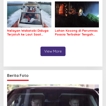
Nelayan Wakatobi Diduga
Lahan Kosong di Perumnas
Terjatuh ke Laut Saat
Poasia Terbakar Tengah
Memancing
Malam
View More
Berita Foto