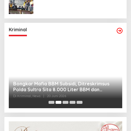
Kriminal
Bongkar Mafia BBM Subsidi, Ditreskrimsus
J
Polda Sultra Sita 8.000 Liter BBM dan
G
Ringkus 3 Tersangka
3
Di Kriminal, News
|
20 Juni 2026
Di