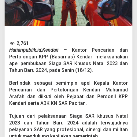
a
r
u
,
B
a
s
a
2,761
r
Harianpublik.id,Kendari –
Kantor Pencarian dan
n
Pertolongan KPP (Basarnas) Kendari melaksanakan
a
s
apel pembukaan Siaga SAR Khusus Natal 2023 dan
K
Tahun Baru 2024, pada Senin (18/12).
e
n
Bertindak sebagai pemimpin apel Kepala Kantor
d
Pencarian dan Pertolongan Kendari Muhamad
a
r
Arafah dan diikuti oleh Pejabat dan Personil KPP
i
Kendari serta ABK KN SAR Pacitan.
T
u
Tujuan dari pelaksanaan Siaga SAR khusus Natal
r
2023 dan Tahun Baru 2024 adalah terwujudnya
u
n
pelayanan SAR yang profesional, sinergi dan militan
k
untuk mendukung kebijakan pemerintah.