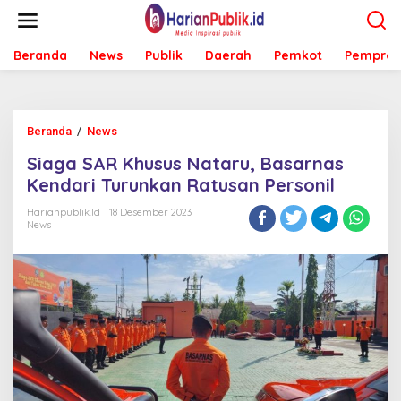
L
e
w
Beranda
News
Publik
Daerah
Pemkot
Pemprov
a
t
i
k
e
Beranda
/
News
S
k
i
o
Siaga SAR Khusus Nataru, Basarnas
a
n
g
Kendari Turunkan Ratusan Personil
t
a
e
S
Harianpublik.id
18 Desember 2023
n
News
A
R
K
h
u
s
u
s
N
a
t