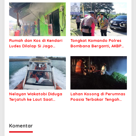
Jamaah Tetap Sehat dan
Nyaman Beribadah
Rumah dan Kos di Kendari
Tongkat Komando Polres
Ludes Dilalap Si Jago
Bombana Berganti, AKBP
Merah
Irwandhy Idrus Nahkodai
Kepolisian Bombana
Nelayan Wakatobi Diduga
Lahan Kosong di Perumnas
Terjatuh ke Laut Saat
Poasia Terbakar Tengah
Memancing
Malam
Komentar