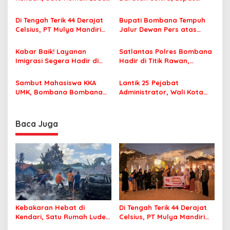
s
Terbakar
Famtrip Overland Jelajahi
Tiga Kabupaten Unggulan
Di Tengah Terik 44 Derajat
Bupati Bombana Tempuh
i
Celsius, PT Mulya Mandiri
Jalur Dewan Pers atas
p
Travel Pastikan Seluruh
Pemberitaan Dugaan
Jamaah Tetap Sehat dan
Korupsi Jembatan Cirauci II
o
Kabar Baik! Layanan
Satlantas Polres Bombana
Nyaman Beribadah
Imigrasi Segera Hadir di
Hadir di Titik Rawan,
s
MPP Bombana, Warga Tak
Pastikan Pelajar Berangkat
Perlu Lagi ke Kendari
Sekolah dengan Aman
Sambut Mahasiswa KKA
Lantik 25 Pejabat
UMK, Bombana Bombana
Administrator, Wali Kota
Minta Program Kerja Tepat
Tegaskan ASN Harus
Sasaran
Berintegritas dan
Profesional Layani
Baca Juga
Masyarakat
Kebakaran Hebat di
Di Tengah Terik 44 Derajat
Kendari, Satu Rumah Ludes
Celsius, PT Mulya Mandiri
Terbakar
Travel Pastikan Seluruh