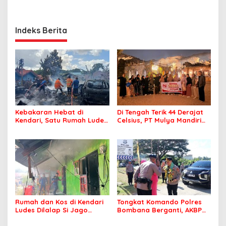
Indeks Berita
Kebakaran Hebat di
Di Tengah Terik 44 Derajat
Kendari, Satu Rumah Ludes
Celsius, PT Mulya Mandiri
Terbakar
Travel Pastikan Seluruh
Jamaah Tetap Sehat dan
Nyaman Beribadah
Rumah dan Kos di Kendari
Tongkat Komando Polres
Ludes Dilalap Si Jago
Bombana Berganti, AKBP
Merah
Irwandhy Idrus Nahkodai
Kepolisian Bombana