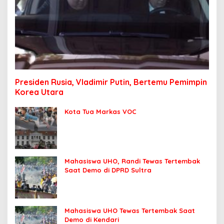
Presiden Rusia, Vladimir Putin, Bertemu Pemimpin
Korea Utara
Kota Tua Markas VOC
Mahasiswa UHO, Randi Tewas Tertembak
Saat Demo di DPRD Sultra
Mahasiswa UHO Tewas Tertembak Saat
Demo di Kendari