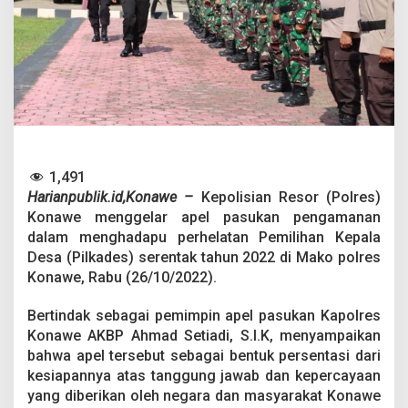
s
e
s
k
a
n
P
i
l
k
a
1,491
d
Harianpublik.id,Konawe –
Kepolisian Resor (Polres)
e
Konawe menggelar apel pasukan pengamanan
s
S
dalam menghadapu perhelatan Pemilihan Kepala
e
Desa (Pilkades) serentak tahun 2022 di Mako polres
r
Konawe, Rabu (26/10/2022).
e
n
Bertindak sebagai pemimpin apel pasukan Kapolres
t
a
Konawe AKBP Ahmad Setiadi, S.I.K, menyampaikan
k
bahwa apel tersebut sebagai bentuk persentasi dari
2
kesiapannya atas tanggung jawab dan kepercayaan
0
yang diberikan oleh negara dan masyarakat Konawe
2