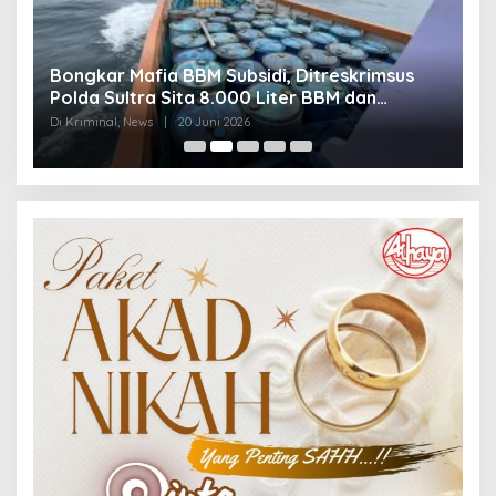
Bongkar Mafia BBM Subsidi, Ditreskrimsus
J
Polda Sultra Sita 8.000 Liter BBM dan
G
Ringkus 3 Tersangka
3
Di Kriminal, News
|
20 Juni 2026
Di