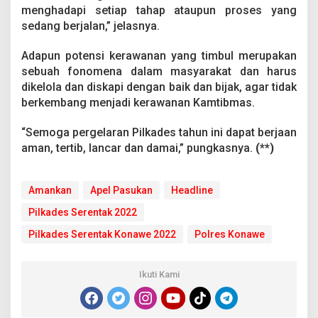
s
menghadapi setiap tahap ataupun proses yang
u
sedang berjalan,” jelasnya.
k
a
Adapun potensi kerawanan yang timbul merupakan
n
sebuah fonomena dalam masyarakat dan harus
dikelola dan diskapi dengan baik dan bijak, agar tidak
berkembang menjadi kerawanan Kamtibmas.
“Semoga pergelaran Pilkades tahun ini dapat berjaan
aman, tertib, lancar dan damai,” pungkasnya.
(**)
Amankan
Apel Pasukan
Headline
Pilkades Serentak 2022
Pilkades Serentak Konawe 2022
Polres Konawe
Ikuti Kami