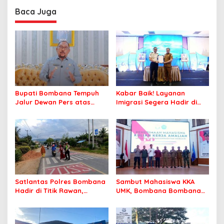
Profesional Layani
Baca Juga
Masyarakat
Bupati Bombana Tempuh
Kabar Baik! Layanan
Jalur Dewan Pers atas
Imigrasi Segera Hadir di
Pemberitaan Dugaan
MPP Bombana, Warga Tak
Korupsi Jembatan Cirauci II
Perlu Lagi ke Kendari
Satlantas Polres Bombana
Sambut Mahasiswa KKA
Hadir di Titik Rawan,
UMK, Bombana Bombana
Pastikan Pelajar Berangkat
Minta Program Kerja Tepat
Sekolah dengan Aman
Sasaran