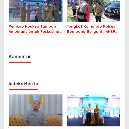
Pemkab Konkep Tambah
Tongkat Komando Polres
Ambulans untuk Puskesmas
Bombana Berganti, AKBP
Roko-Roko
Irwandhy Idrus Nahkodai
Kepolisian Bombana
Komentar
Indeks Berita