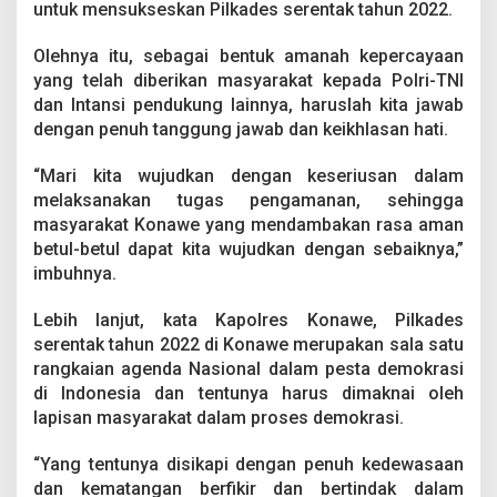
2
untuk mensukseskan Pilkades serentak tahun 2022.
,
P
Olehnya itu, sebagai bentuk amanah kepercayaan
o
yang telah diberikan masyarakat kepada Polri-TNI
l
dan Intansi pendukung lainnya, haruslah kita jawab
r
e
dengan penuh tanggung jawab dan keikhlasan hati.
s
K
“Mari kita wujudkan dengan keseriusan dalam
o
melaksanakan tugas pengamanan, sehingga
n
masyarakat Konawe yang mendambakan rasa aman
a
w
betul-betul dapat kita wujudkan dengan sebaiknya,”
e
imbuhnya.
G
e
Lebih lanjut, kata Kapolres Konawe, Pilkades
l
serentak tahun 2022 di Konawe merupakan sala satu
a
r
rangkaian agenda Nasional dalam pesta demokrasi
A
di Indonesia dan tentunya harus dimaknai oleh
p
lapisan masyarakat dalam proses demokrasi.
e
l
“Yang tentunya disikapi dengan penuh kedewasaan
P
a
dan kematangan berfikir dan bertindak dalam