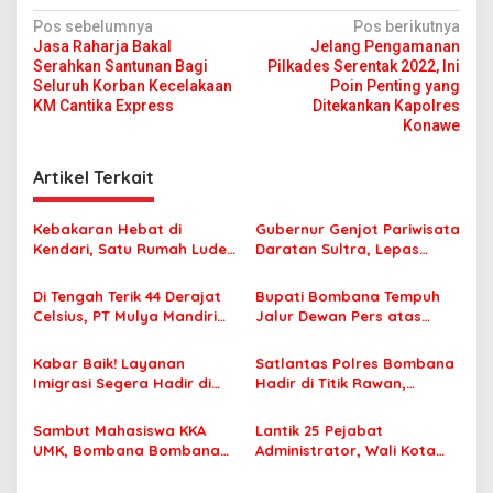
N
Pos sebelumnya
Pos berikutnya
Jasa Raharja Bakal
Jelang Pengamanan
a
Serahkan Santunan Bagi
Pilkades Serentak 2022, Ini
v
Seluruh Korban Kecelakaan
Poin Penting yang
KM Cantika Express
Ditekankan Kapolres
i
Konawe
g
Artikel Terkait
a
s
Kebakaran Hebat di
Gubernur Genjot Pariwisata
i
Kendari, Satu Rumah Ludes
Daratan Sultra, Lepas
p
Terbakar
Famtrip Overland Jelajahi
Tiga Kabupaten Unggulan
Di Tengah Terik 44 Derajat
Bupati Bombana Tempuh
o
Celsius, PT Mulya Mandiri
Jalur Dewan Pers atas
s
Travel Pastikan Seluruh
Pemberitaan Dugaan
Jamaah Tetap Sehat dan
Korupsi Jembatan Cirauci II
Kabar Baik! Layanan
Satlantas Polres Bombana
Nyaman Beribadah
Imigrasi Segera Hadir di
Hadir di Titik Rawan,
MPP Bombana, Warga Tak
Pastikan Pelajar Berangkat
Perlu Lagi ke Kendari
Sekolah dengan Aman
Sambut Mahasiswa KKA
Lantik 25 Pejabat
UMK, Bombana Bombana
Administrator, Wali Kota
Minta Program Kerja Tepat
Tegaskan ASN Harus
Sasaran
Berintegritas dan