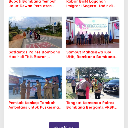
Bupati Bombana Tempuh
Kabar Baik! Layanan
Jalur Dewan Pers atas
Imigrasi Segera Hadir di
Pemberitaan Dugaan
MPP Bombana, Warga Tak
Korupsi Jembatan Cirauci II
Perlu Lagi ke Kendari
Satlantas Polres Bombana
Sambut Mahasiswa KKA
Hadir di Titik Rawan,
UMK, Bombana Bombana
Pastikan Pelajar Berangkat
Minta Program Kerja Tepat
Sekolah dengan Aman
Sasaran
Pemkab Konkep Tambah
Tongkat Komando Polres
Ambulans untuk Puskesmas
Bombana Berganti, AKBP
Roko-Roko
Irwandhy Idrus Nahkodai
Kepolisian Bombana
View More