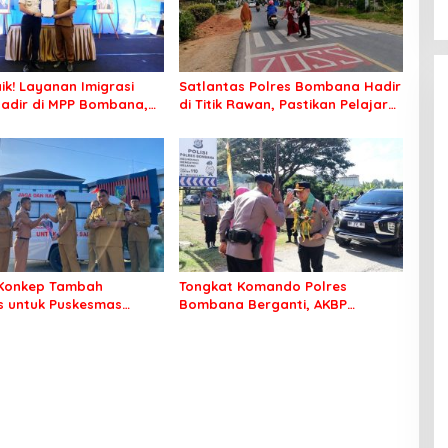
ik! Layanan Imigrasi
Satlantas Polres Bombana Hadir
adir di MPP Bombana,
di Titik Rawan, Pastikan Pelajar
k Perlu Lagi ke Kendari
Berangkat Sekolah dengan Aman
Konkep Tambah
Tongkat Komando Polres
 untuk Puskesmas
Bombana Berganti, AKBP
ko
Irwandhy Idrus Nahkodai
Kepolisian Bombana