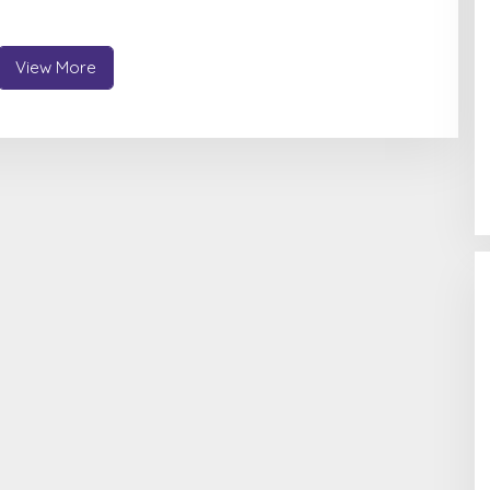
ko
Irwandhy Idrus Nahkodai
Kepolisian Bombana
View More