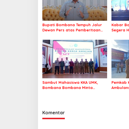
Bupati Bombana Tempuh Jalur
Kabar Ba
Dewan Pers atas Pemberitaan
Segera H
Dugaan Korupsi Jembatan
Warga Ta
Cirauci II
Sambut Mahasiswa KKA UMK,
Pemkab 
Bombana Bombana Minta
Ambulans
Program Kerja Tepat Sasaran
Roko-Ro
Komentar