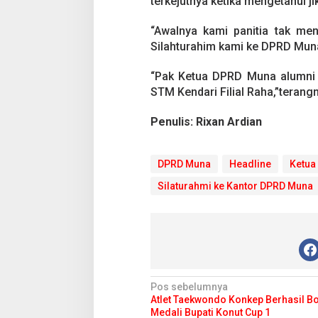
terkejutnya ketika mengetahui
a
R
e
“Awalnya kami panitia tak m
u
Silahturahim kami ke DPRD Muna 
n
i
“Pak Ketua DPRD Muna alumni 
K
a
STM Kendari Filial Raha,”terang
g
e
Penulis: Rixan Ardian
t
T
e
DPRD Muna
Headline
Ketua
r
n
Silaturahmi ke Kantor DPRD Muna
y
a
t
a
K
e
t
u
N
Pos sebelumnya
a
Atlet Taekwondo Konkep Berhasil B
a
D
Medali Bupati Konut Cup 1