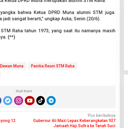
 jika Ketua DPRD Muna merupakan alumni STM Raha.
enyangka bahwa Ketua DPRD Muna alumni STM juga.
jadi sangat berarti,” ungkap Aska, Senin (20/6).
STM Raha tahun 1973, yang saat itu namanya masih
nya.
(**)
Pesta Pernikahan Berakhir
Mencekam, Mahasiswa Ditikam
Badik Usai Cekcok saat Pesta
Di Kriminal
|
29 Juni 2026
Miras
 Dewan Muna
Panitia Reuni STM Raha
Ikuti Kami
Pos berikutnya
oyong 12
Gubernur Ali Mazi Lepas Keberangkatan 927
Jamaah Haji Sultra ke Tanah Suci