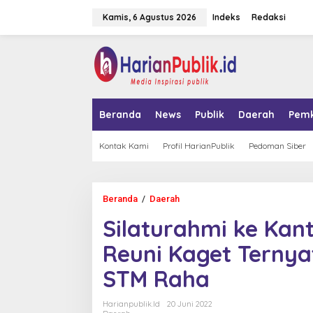
L
Kamis, 6 Agustus 2026
Indeks
Redaksi
e
w
a
tutup
t
i
k
e
k
Beranda
News
Publik
Daerah
Pem
o
n
t
Kontak Kami
Profil HarianPublik
Pedoman Siber
e
n
Beranda
/
Daerah
S
i
Silaturahmi ke Kan
l
a
Reuni Kaget Terny
t
u
STM Raha
r
a
h
Harianpublik.id
20 Juni 2022
m