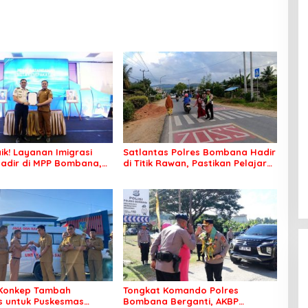
ik! Layanan Imigrasi
Satlantas Polres Bombana Hadir
adir di MPP Bombana,
di Titik Rawan, Pastikan Pelajar
k Perlu Lagi ke Kendari
Berangkat Sekolah dengan Aman
Konkep Tambah
Tongkat Komando Polres
 untuk Puskesmas
Bombana Berganti, AKBP