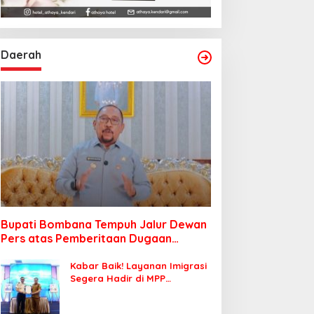
Daerah
Bupati Bombana Tempuh Jalur Dewan
Pers atas Pemberitaan Dugaan
Korupsi Jembatan Cirauci II
Kabar Baik! Layanan Imigrasi
Segera Hadir di MPP
Bombana, Warga Tak Perlu
Lagi ke Kendari