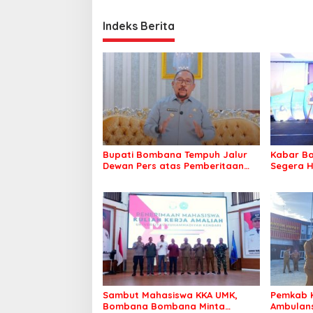
Indeks Berita
Bupati Bombana Tempuh Jalur
Kabar Ba
Dewan Pers atas Pemberitaan
Segera H
Dugaan Korupsi Jembatan
Warga Ta
Cirauci II
Sambut Mahasiswa KKA UMK,
Pemkab 
Bombana Bombana Minta
Ambulans