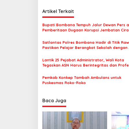
e
v
w
i
Artikel Terkait
a
n
g
A
Bupati Bombana Tempuh Jalur Dewan Pers a
a
l
Pemberitaan Dugaan Korupsi Jembatan Cirau
u
s
m
Satlantas Polres Bombana Hadir di Titik Raw
n
i
Pastikan Pelajar Berangkat Sekolah dengan
i
p
S
T
o
Lantik 25 Pejabat Administrator, Wali Kota
M
Tegaskan ASN Harus Berintegritas dan Profe
s
R
Layani Masyarakat
a
Pemkab Konkep Tambah Ambulans untuk
h
Puskesmas Roko-Roko
a
Baca Juga