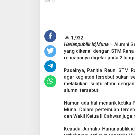
Daerah
i
k
e
K
a
n
1,932
t
o
Harianpublik.id,Muna –
Alumni S
r
yang dikenal dengan STM Raha 
D
rencananya digelar pada 2 hing
P
R
Pasalnya, Panitia Reuni STM 
D
M
agar kegiatan tersebut bukan s
u
melakukan silaturahmi denga
n
alumni tersebut.
a
,
Namun ada hal menarik ketika 
P
a
Muna. Dalam pertemuan terseb
n
dan Wakil Ketua II Cahwan jug
i
t
Kepada Jurnalis Harianpublik.
i