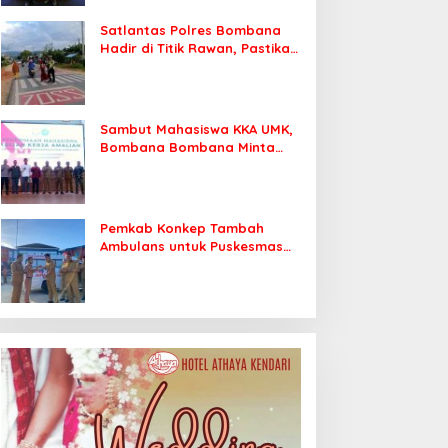
Satlantas Polres Bombana
Hadir di Titik Rawan, Pastikan
Pelajar Berangkat Sekolah
dengan Aman
Sambut Mahasiswa KKA UMK,
Bombana Bombana Minta
Program Kerja Tepat Sasaran
Pemkab Konkep Tambah
Ambulans untuk Puskesmas
Roko-Roko