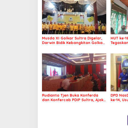
Musda XI Golkar Sultra Digelar,
HUT ke-1
Darwin Bidik Kebangkitan Golkar
Tegaskan
di Muna dan Mubar
Menang P
Rudianto Tjen Buka Konferda
DPD NasD
dan Konfercab PDIP Sultra, Ajak
ke-14, U
Kader Tingkatkan Soliditas
Membawa