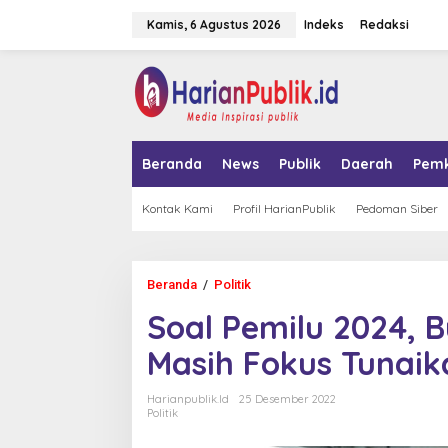
L
Kamis, 6 Agustus 2026
Indeks
Redaksi
e
w
a
tutup
t
i
k
e
k
Beranda
News
Publik
Daerah
Pem
o
n
t
Kontak Kami
Profil HarianPublik
Pedoman Siber
e
n
Beranda
/
Politik
S
o
Soal Pemilu 2024, 
a
l
Masih Fokus Tunaika
P
e
m
Harianpublik.id
25 Desember 2022
i
Politik
l
u