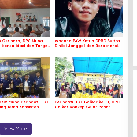
8 Gerindra, DPC Muna
Wacana PAW Ketua DPRD Sultra
 Konsolidasi dan Target
Dinilai Janggal dan Berpotensi
ilkada
Memicu ‘Gempa Politik’
em Muna Peringati HUT
Peringati HUT Golkar ke-61, DPD
sung Tema Konsisten
Golkar Konkep Gelar Pasar
 Arus Perubahan
Murah
View More