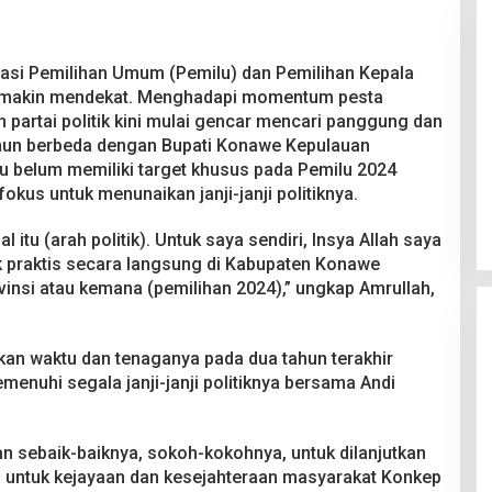
asi Pemilihan Umum (Pemilu) dan Pemilihan Kepala
semakin mendekat. Menghadapi momentum pesta
n partai politik kini mulai gencar mencari panggung dan
mun berbeda dengan Bupati Konawe Kepulauan
Pesta Pernikahan Berakhir
u belum memiliki target khusus pada Pemilu 2024
Mencekam, Mahasiswa Ditikam
okus untuk menunaikan janji-janji politiknya.
Badik Usai Cekcok saat Pesta
Di Kriminal
|
29 Juni 2026
Miras
 itu (arah politik). Untuk saya sendiri, Insya Allah saya
ik praktis secara langsung di Kabupaten Konawe
insi atau kemana (pemilihan 2024),” ungkap Amrullah,
an waktu dan tenaganya pada dua tahun terakhir
enuhi segala janji-janji politiknya bersama Andi
 sebaik-baiknya, sokoh-kokohnya, untuk dilanjutkan
, untuk kejayaan dan kesejahteraan masyarakat Konkep