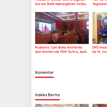
Darwin Bidik Kebangkitan Golkar
Tegaskan
di Muna dan Mubar
Menang P
Rudianto Tjen Buka Konferda
DPD NasD
dan Konfercab PDIP Sultra, Ajak
ke-14, U
Kader Tingkatkan Soliditas
Membawa
Komentar
Indeks Berita