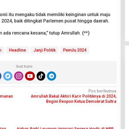
nii itu mengaku tidak memiliki keinginan untuk maju
2024, baik ditingkat Parlemen pusat hingga daerah.
 ada rencana kesana,” tutup Amrullah.
(**)
n
Headline
Janji Politik
Pemilu 2024
Ikuti Kami
Pos berikutnya
gamanan
Amrullah Bakal Akhiri Karir Politiknya di 2024,
Begini Respon Ketua Demokrat Sultra
tas
Kabar Baik! Layanan Imigrasi Segera Hadir di MPP