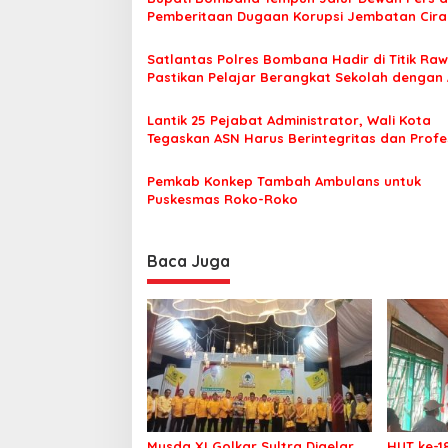
a
Pemberitaan Dugaan Korupsi Jembatan Cirau
s
Satlantas Polres Bombana Hadir di Titik Raw
i
Pastikan Pelajar Berangkat Sekolah dengan
p
o
Lantik 25 Pejabat Administrator, Wali Kota
Tegaskan ASN Harus Berintegritas dan Profe
s
Layani Masyarakat
Pemkab Konkep Tambah Ambulans untuk
Puskesmas Roko-Roko
Baca Juga
Musda XI Golkar Sultra Digelar,
HUT ke-1