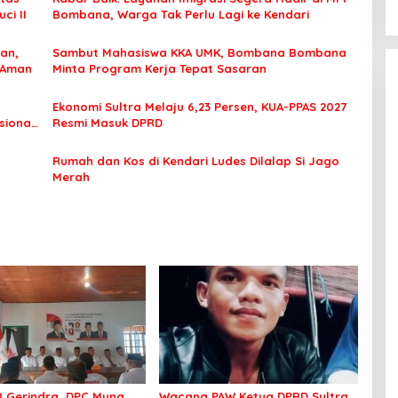
ci II
Bombana, Warga Tak Perlu Lagi ke Kendari
an,
Sambut Mahasiswa KKA UMK, Bombana Bombana
 Aman
Minta Program Kerja Tepat Sasaran
Ekonomi Sultra Melaju 6,23 Persen, KUA-PPAS 2027
sional
Resmi Masuk DPRD
Rumah dan Kos di Kendari Ludes Dilalap Si Jago
Merah
8 Gerindra, DPC Muna
Wacana PAW Ketua DPRD Sultra