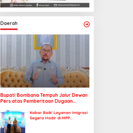
Daerah
Bupati Bombana Tempuh Jalur Dewan
Pers atas Pemberitaan Dugaan
Korupsi Jembatan Cirauci II
Kabar Baik! Layanan Imigrasi
Segera Hadir di MPP
Bombana, Warga Tak Perlu
Lagi ke Kendari