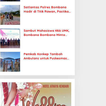
Satlantas Polres Bombana
Hadir di Titik Rawan, Pastikan
Pelajar Berangkat Sekolah
dengan Aman
Sambut Mahasiswa KKA UMK,
Bombana Bombana Minta
Program Kerja Tepat Sasaran
Pemkab Konkep Tambah
Ambulans untuk Puskesmas
Roko-Roko