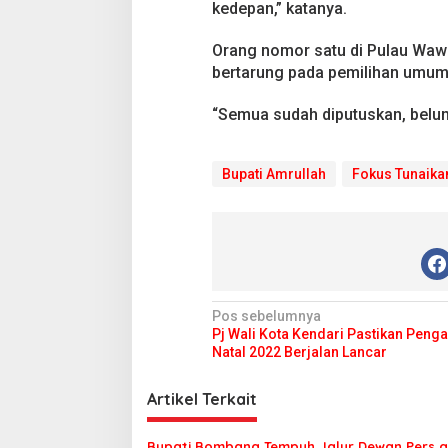
l
kedepan,” katanya.
i
t
Orang nomor satu di Pulau Wawo
i
bertarung pada pemilihan umum 
k
n
y
“Semua sudah diputuskan, belum
a
Bupati Amrullah
Fokus Tunaika
N
Pos sebelumnya
Pj Wali Kota Kendari Pastikan Pen
a
Natal 2022 Berjalan Lancar
v
i
Artikel Terkait
g
Bupati Bombana Tempuh Jalur Dewan Pers a