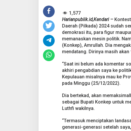
M
a
s
1,577
i
Harianpublik.id,Kendari –
Kontest
h
Daerah (Pilkada) 2024 sudah 
F
demokrasi itu, para figur maupu
o
k
memanaskan mesin politik. Na
u
(Konkep), Amrullah. Dia mengak
s
mendatang. Dirinya masih akan f
T
u
“Saat ini belum ada komentar soal
n
a
akhiri pengabdian saya ke polit
i
Kepulauan misalnya mau ke Prov
k
pada Minggu (25/12/2022).
a
n
Dia bertekad, akan memaksimalk
J
a
sebagai Bupati Konkep untuk mem
n
Luthfi wakilnya.
j
i
“Termasuk menciptakan landasan
P
generasi-generasi setelah saya
o