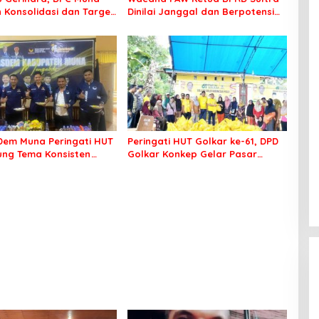
 Konsolidasi dan Target
Dinilai Janggal dan Berpotensi
ilkada
Memicu ‘Gempa Politik’
em Muna Peringati HUT
Peringati HUT Golkar ke-61, DPD
sung Tema Konsisten
Golkar Konkep Gelar Pasar
 Arus Perubahan
Murah