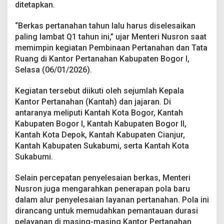
n
ditetapkan.
t
e
“Berkas pertanahan tahun lalu harus diselesaikan
r
paling lambat Q1 tahun ini,” ujar Menteri Nusron saat
i
memimpin kegiatan Pembinaan Pertanahan dan Tata
N
u
Ruang di Kantor Pertanahan Kabupaten Bogor I,
s
Selasa (06/01/2026).
r
o
Kegiatan tersebut diikuti oleh sejumlah Kepala
n
Kantor Pertanahan (Kantah) dan jajaran. Di
M
i
antaranya meliputi Kantah Kota Bogor, Kantah
n
Kabupaten Bogor I, Kantah Kabupaten Bogor II,
t
Kantah Kota Depok, Kantah Kabupaten Cianjur,
a
Kantah Kabupaten Sukabumi, serta Kantah Kota
J
Sukabumi.
a
j
a
Selain percepatan penyelesaian berkas, Menteri
r
Nusron juga mengarahkan penerapan pola baru
a
dalam alur penyelesaian layanan pertanahan. Pola ini
n
dirancang untuk memudahkan pemantauan durasi
n
y
pelayanan di masing-masing Kantor Pertanahan