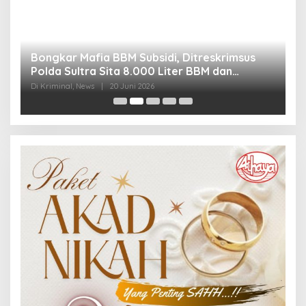
Bongkar Mafia BBM Subsidi, Ditreskrimsus
J
Polda Sultra Sita 8.000 Liter BBM dan
G
Ringkus 3 Tersangka
3
Di Kriminal, News
|
20 Juni 2026
Di