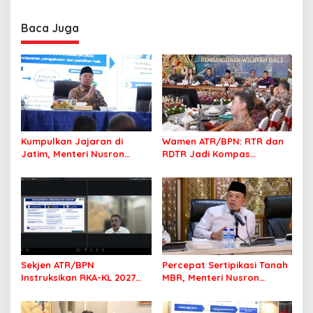
Baca Juga
Kumpulkan Jajaran di
Wamen ATR/BPN: RTR dan
Jatim, Menteri Nusron
RDTR Jadi Kompas
Tegaskan Rakyat Harus
Pembangunan Bali
Jadi Prioritas
Sekjen ATR/BPN
Percepat Sertipikasi Tanah
Instruksikan RKA-KL 2027
MBR, Menteri Nusron
Berfokus pada
Pastikan Manfaat Program
Transformasi Layanan
Pemerintah Dirasakan Utuh