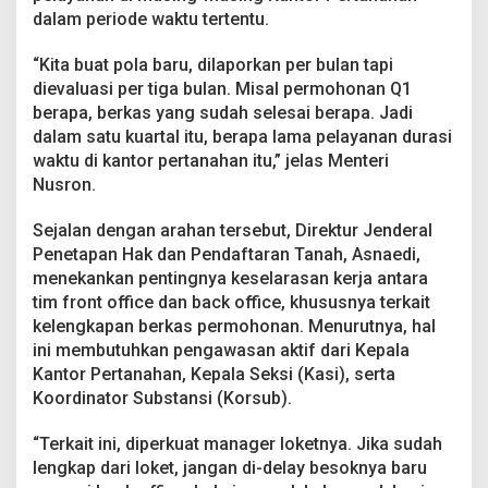
a
dalam periode waktu tertentu.
S
e
“Kita buat pola baru, dilaporkan per bulan tapi
l
dievaluasi per tiga bulan. Misal permohonan Q1
e
s
berapa, berkas yang sudah selesai berapa. Jadi
a
dalam satu kuartal itu, berapa lama pelayanan durasi
i
waktu di kantor pertanahan itu,” jelas Menteri
k
Nusron.
a
n
S
Sejalan dengan arahan tersebut, Direktur Jenderal
e
Penetapan Hak dan Pendaftaran Tanah, Asnaedi,
c
menekankan pentingnya keselarasan kerja antara
a
tim front office dan back office, khususnya terkait
r
a
kelengkapan berkas permohonan. Menurutnya, hal
T
ini membutuhkan pengawasan aktif dari Kepala
e
Kantor Pertanahan, Kepala Seksi (Kasi), serta
r
Koordinator Substansi (Korsub).
u
k
u
“Terkait ini, diperkuat manager loketnya. Jika sudah
r
lengkap dari loket, jangan di-delay besoknya baru