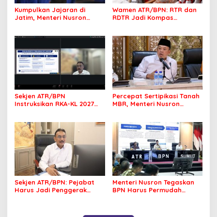
Kumpulkan Jajaran di
Wamen ATR/BPN: RTR dan
Jatim, Menteri Nusron
RDTR Jadi Kompas
Tegaskan Rakyat Harus
Pembangunan Bali
Jadi Prioritas
Sekjen ATR/BPN
Percepat Sertipikasi Tanah
Instruksikan RKA-KL 2027
MBR, Menteri Nusron
Berfokus pada
Pastikan Manfaat Program
Transformasi Layanan
Pemerintah Dirasakan Utuh
Pertanahan
Sekjen ATR/BPN: Pejabat
Menteri Nusron Tegaskan
Harus Jadi Penggerak
BPN Harus Permudah
Organisasi yang
Layanan, Kepentingan
Berdampak bagi
Masyarakat Jadi Prioritas
Masyarakat