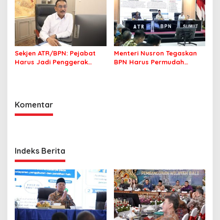
Pertanahan
Sekjen ATR/BPN: Pejabat
Menteri Nusron Tegaskan
Harus Jadi Penggerak
BPN Harus Permudah
Organisasi yang
Layanan, Kepentingan
Berdampak bagi
Masyarakat Jadi Prioritas
Masyarakat
Komentar
Indeks Berita