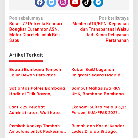
N
Pos sebelumnya
Pos berikutnya
Buser 77 Polresta Kendari
Menteri ATR/BPN: Kepastian
a
Bongkar Curanmor ASN,
dan Transparansi Waktu
v
Motor Dipreteli untuk Beli
Jadi Kunci Pelayanan
Sabu
Pertanahan
i
g
Artikel Terkait
a
s
Bupati Bombana Tempuh
Kabar Baik! Layanan
Jalur Dewan Pers atas
Imigrasi Segera Hadir di
i
Pemberitaan Dugaan
MPP Bombana, Warga Tak
p
Korupsi Jembatan Cirauci II
Perlu Lagi ke Kendari
Satlantas Polres Bombana
Sambut Mahasiswa KKA
Hadir di Titik Rawan,
UMK, Bombana Bombana
o
Pastikan Pelajar Berangkat
Minta Program Kerja Tepat
s
Sekolah dengan Aman
Sasaran
Lantik 25 Pejabat
Ekonomi Sultra Melaju 6,23
Administrator, Wali Kota
Persen, KUA-PPAS 2027
Tegaskan ASN Harus
Resmi Masuk DPRD
Berintegritas dan
Pemkab Konkep Tambah
Rumah dan Kos di Kendari
Profesional Layani
Ambulans untuk Puskesmas
Ludes Dilalap Si Jago
Masyarakat
Roko-Roko
Merah