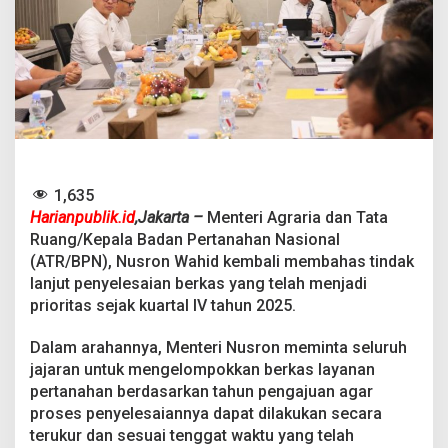
e
r
k
a
s
L
a
y
a
n
a
1,635
n
Harianpublik.id
,Jakarta –
Menteri Agraria dan Tata
P
Ruang/Kepala Badan Pertanahan Nasional
e
r
(ATR/BPN), Nusron Wahid kembali membahas tindak
t
lanjut penyelesaian berkas yang telah menjadi
a
prioritas sejak kuartal IV tahun 2025.
n
a
Dalam arahannya, Menteri Nusron meminta seluruh
h
a
jajaran untuk mengelompokkan berkas layanan
n
pertanahan berdasarkan tahun pengajuan agar
,
proses penyelesaiannya dapat dilakukan secara
M
terukur dan sesuai tenggat waktu yang telah
e