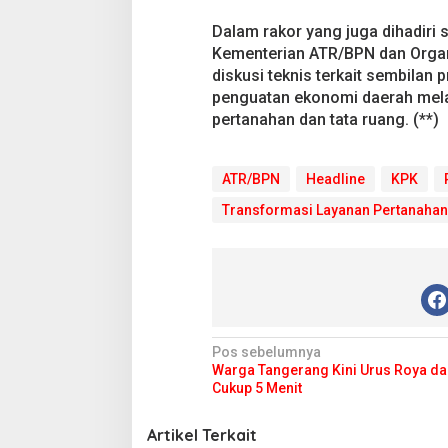
Dalam rakor yang juga dihadiri
Kementerian ATR/BPN dan Organi
diskusi teknis terkait sembila
penguatan ekonomi daerah melal
pertanahan dan tata ruang. (**)
ATR/BPN
Headline
KPK
Transformasi Layanan Pertanahan
N
Pos sebelumnya
Warga Tangerang Kini Urus Roya da
a
Cukup 5 Menit
v
i
Artikel Terkait