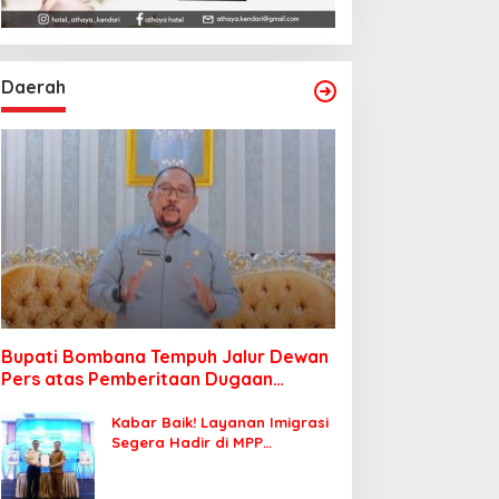
Daerah
Bupati Bombana Tempuh Jalur Dewan
Pers atas Pemberitaan Dugaan
Korupsi Jembatan Cirauci II
Kabar Baik! Layanan Imigrasi
Segera Hadir di MPP
Bombana, Warga Tak Perlu
Lagi ke Kendari