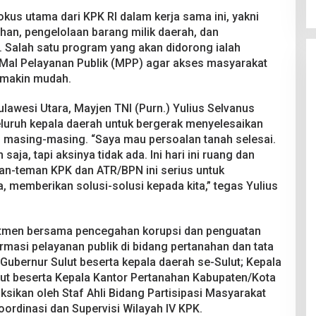
okus utama dari KPK RI dalam kerja sama ini, yakni
han, pengelolaan barang milik daerah, dan
. Salah satu program yang akan didorong ialah
i Mal Pelayanan Publik (MPP) agar akses masyarakat
emakin mudah.
lawesi Utara, Mayjen TNI (Purn.) Yulius Selvanus
luruh kepala daerah untuk bergerak menyelesaikan
h masing-masing. “Saya mau persoalan tanah selesai.
ja, tapi aksinya tidak ada. Ini hari ini ruang dan
Teman-teman KPK dan ATR/BPN ini serius untuk
 memberikan solusi-solusi kepada kita,” tegas Yulius
mitmen bersama pencegahan korupsi dan penguatan
masi pelayanan publik di bidang pertanahan dan tata
Gubernur Sulut beserta kepala daerah se-Sulut; Kepala
lut beserta Kepala Kantor Pertanahan Kabupaten/Kota
sikan oleh Staf Ahli Bidang Partisipasi Masyarakat
oordinasi dan Supervisi Wilayah IV KPK.