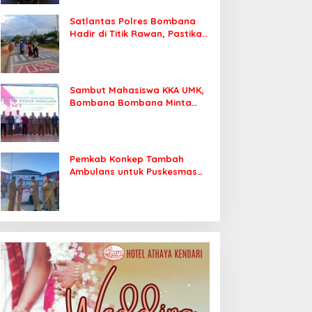
Satlantas Polres Bombana
Hadir di Titik Rawan, Pastikan
Pelajar Berangkat Sekolah
dengan Aman
Sambut Mahasiswa KKA UMK,
Bombana Bombana Minta
Program Kerja Tepat Sasaran
Pemkab Konkep Tambah
Ambulans untuk Puskesmas
Roko-Roko