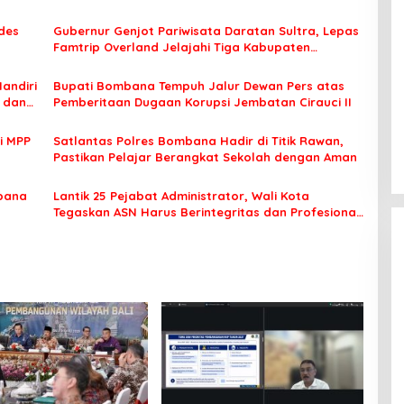
des
Gubernur Genjot Pariwisata Daratan Sultra, Lepas
Famtrip Overland Jelajahi Tiga Kabupaten
Unggulan
Mandiri
Bupati Bombana Tempuh Jalur Dewan Pers atas
t dan
Pemberitaan Dugaan Korupsi Jembatan Cirauci II
i MPP
Satlantas Polres Bombana Hadir di Titik Rawan,
Pastikan Pelajar Berangkat Sekolah dengan Aman
bana
Lantik 25 Pejabat Administrator, Wali Kota
Tegaskan ASN Harus Berintegritas dan Profesional
Layani Masyarakat