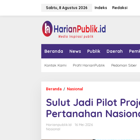
L
Sabtu, 8 Agustus 2026
Indeks
Redaksi
e
w
a
tutup
t
i
k
e
k
Beranda
News
Publik
Daerah
Pem
o
n
t
Kontak Kami
Profil HarianPublik
Pedoman Siber
e
n
Beranda
/
Nasional
S
u
Sulut Jadi Pilot Pr
l
u
Pertanahan Nasion
t
J
a
Harianpublik.id
16 Mei 2026
d
Nasional
i
P