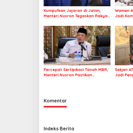
Kumpulkan Jajaran di Jatim,
Wamen A
Menteri Nusron Tegaskan Rakyat
Jadi Ko
Harus Jadi Prioritas
Percepat Sertipikasi Tanah MBR,
Sekjen A
Menteri Nusron Pastikan
Jadi Pen
Manfaat Program Pemerintah
Berdamp
Dirasakan Utuh
Komentar
Indeks Berita