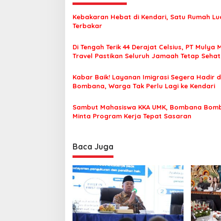
g
Kebakaran Hebat di Kendari, Satu Rumah Lu
a
Terbakar
s
Di Tengah Terik 44 Derajat Celsius, PT Mulya 
i
Travel Pastikan Seluruh Jamaah Tetap Seha
p
Nyaman Beribadah
o
Kabar Baik! Layanan Imigrasi Segera Hadir d
Bombana, Warga Tak Perlu Lagi ke Kendari
s
Sambut Mahasiswa KKA UMK, Bombana Bom
Minta Program Kerja Tepat Sasaran
Baca Juga