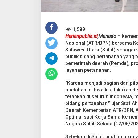
a
y
a
n
a
n
1,589
P
Harianpublik.id
,​Manado –
Kement
e
Nasional (ATR/BPN) bersama Ko
r
Sulawesi Utara (Sulut) sebagai
t
a
publik bidang pertanahan yang t
n
pemerintah daerah (Pemda), pro
a
layanan pertanahan.
h
a
“Karena menjadi bagian dari pi
n
N
mudahan ini bisa kita lakukan de
a
terapkan di seluruh Indonesia, 
s
bidang pertanahan,” ujar Staf A
i
Daerah Kementerian ATR/BPN, An
o
Optimalisasi Kerja Sama Kemen
n
a
Negara Sulut, Selasa (12/05/202
l
o
Sebelum di Sulut, piloting progr