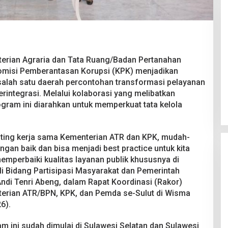
erian Agraria dan Tata Ruang/Badan Pertanahan
misi Pemberantasan Korupsi (KPK) menjadikan
Pesta Pernikahan Berakhir
 salah satu daerah percontohan transformasi pelayanan
Mencekam, Mahasiswa Ditikam
erintegrasi. Melalui kolaborasi yang melibatkan
Badik Usai Cekcok saat Pesta
Di Kriminal
|
29 Juni 2026
gram ini diarahkan untuk memperkuat tata kelola
Miras
loting kerja sama Kementerian ATR dan KPK, mudah-
ngan baik dan bisa menjadi best practice untuk kita
memperbaiki kualitas layanan publik khususnya di
hli Bidang Partisipasi Masyarakat dan Pemerintah
di Tenri Abeng, dalam Rapat Koordinasi (Rakor)
terian ATR/BPN, KPK, dan Pemda se-Sulut di Wisma
6).
am ini sudah dimulai di Sulawesi Selatan dan Sulawesi