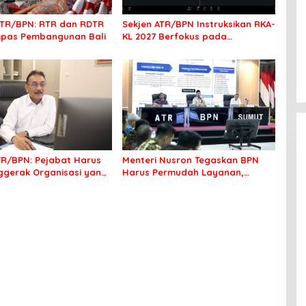
TR/BPN: RTR dan RDTR
Sekjen ATR/BPN Instruksikan RKA-
mpas Pembangunan Bali
KL 2027 Berfokus pada
Transformasi Layanan
Pertanahan
TR/BPN: Pejabat Harus
Menteri Nusron Tegaskan BPN
ggerak Organisasi yang
Harus Permudah Layanan,
ak bagi Masyarakat
Kepentingan Masyarakat Jadi
Prioritas