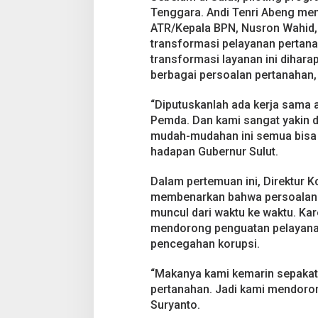
l
Tenggara. Andi Tenri Abeng menj
e
ATR/Kepala BPN, Nusron Wahid,
h
A
transformasi pelayanan pertana
T
transformasi layanan ini dihar
R
berbagai persoalan pertanahan, 
/
B
“Diputuskanlah ada kerja sama
P
N
Pemda. Dan kami sangat yakin 
d
mudah-mudahan ini semua bisa te
a
hadapan Gubernur Sulut.
n
K
Dalam pertemuan ini, Direktur K
P
K
membenarkan bahwa persoalan p
muncul dari waktu ke waktu. Ka
mendorong penguatan pelayanan
pencegahan korupsi.
“Makanya kami kemarin sepakat
pertanahan. Jadi kami mendoron
Suryanto.