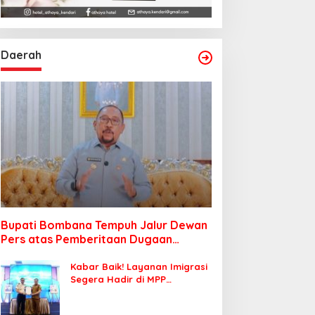
Daerah
Bupati Bombana Tempuh Jalur Dewan
Pers atas Pemberitaan Dugaan
Korupsi Jembatan Cirauci II
Kabar Baik! Layanan Imigrasi
Segera Hadir di MPP
Bombana, Warga Tak Perlu
Lagi ke Kendari