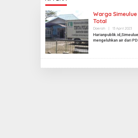
Warga Simeulue 
Total
Daerah
|
13 April 2023
O
L
Harianpublik.id,Simeul
E
mengeluhkan air dari 
H
H
A
R
I
A
N
P
U
B
L
I
K
.
I
D