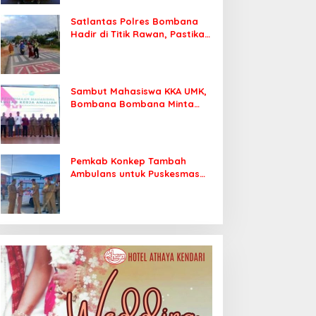
Satlantas Polres Bombana
Hadir di Titik Rawan, Pastikan
Pelajar Berangkat Sekolah
dengan Aman
Sambut Mahasiswa KKA UMK,
Bombana Bombana Minta
Program Kerja Tepat Sasaran
Pemkab Konkep Tambah
Ambulans untuk Puskesmas
Roko-Roko