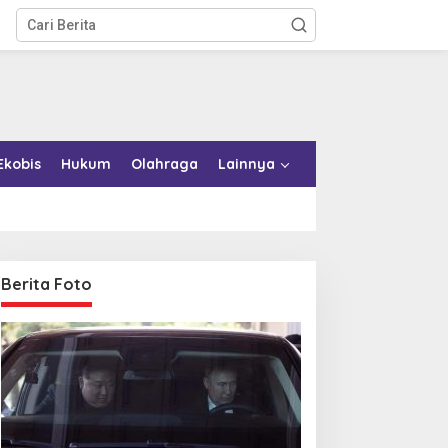
Ekobis
Hukum
Olahraga
Lainnya
Berita Foto
emkab Konkep Tambah
Bupati Bombana Tempuh
mbulans untuk Puskesmas
Jalur Dewan Pers atas
oko-Roko
Pemberitaan Dugaan
Korupsi Jembatan Cirauci II