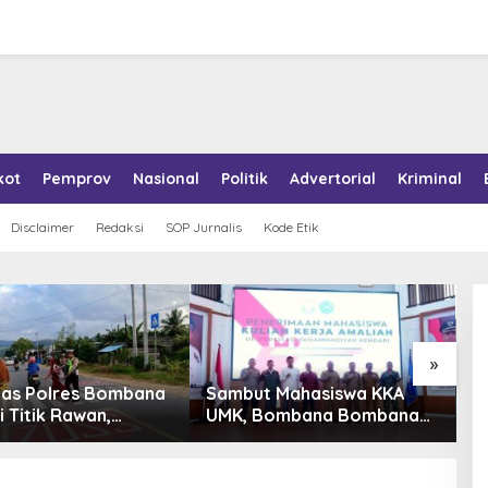
kot
Pemprov
Nasional
Politik
Advertorial
Kriminal
Disclaimer
Redaksi
SOP Jurnalis
Kode Etik
»
tas Polres Bombana
Sambut Mahasiswa KKA
P
i Titik Rawan,
UMK, Bombana Bombana
A
an Pelajar Berangkat
Minta Program Kerja Tepat
R
h dengan Aman
Sasaran