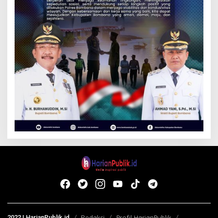
2022 | HarianPublik.id
Redaksi
Profil HarianPublik