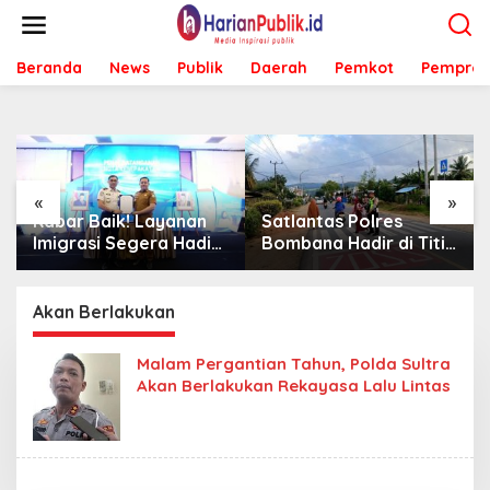
L
e
w
Beranda
News
Publik
Daerah
Pemkot
Pemprov
a
t
i
k
e
k
o
«
»
n
Kabar Baik! Layanan
Satlantas Polres
t
Imigrasi Segera Hadir
Bombana Hadir di Titik
e
di MPP Bombana,
Rawan, Pastikan
n
Warga Tak Perlu Lagi
Pelajar Berangkat
ke Kendari
Sekolah dengan Aman
Akan Berlakukan
Malam Pergantian Tahun, Polda Sultra
Akan Berlakukan Rekayasa Lalu Lintas