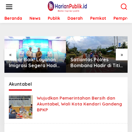
L
e
w
Beranda
News
Publik
Daerah
Pemkot
Pemprov
a
t
i
k
e
k
o
«
»
n
Kabar Baik! Layanan
Satlantas Polres
t
Imigrasi Segera Hadir
Bombana Hadir di Titik
e
di MPP Bombana,
Rawan, Pastikan
n
Warga Tak Perlu Lagi
Pelajar Berangkat
ke Kendari
Sekolah dengan Aman
Akuntabel
Wujudkan Pemerintahan Bersih dan
Akuntabel, Wali Kota Kendari Gandeng
BPKP