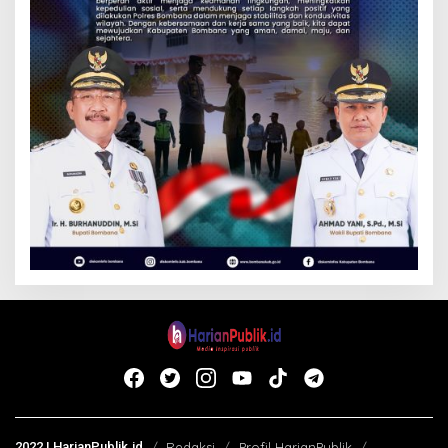
2022 | HarianPublik.id
Redaksi
Profil HarianPublik