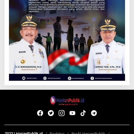
2022 | HarianPublik.id
Redaksi
Profil HarianPublik