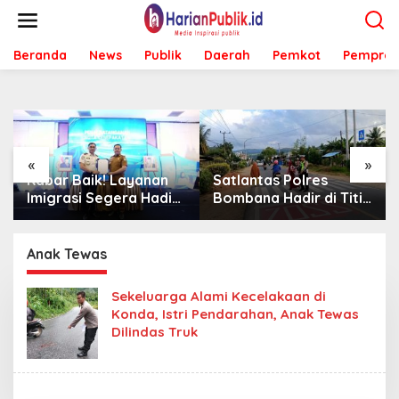
L
e
w
Beranda
News
Publik
Daerah
Pemkot
Pemprov
a
t
i
k
e
k
o
«
»
n
Kabar Baik! Layanan
Satlantas Polres
t
Imigrasi Segera Hadir
Bombana Hadir di Titik
e
di MPP Bombana,
Rawan, Pastikan
n
Warga Tak Perlu Lagi
Pelajar Berangkat
ke Kendari
Sekolah dengan Aman
Anak Tewas
Sekeluarga Alami Kecelakaan di
Konda, Istri Pendarahan, Anak Tewas
Dilindas Truk