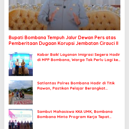
Bupati Bombana Tempuh Jalur Dewan Pers atas
Pemberitaan Dugaan Korupsi Jembatan Cirauci II
Kabar Baik! Layanan Imigrasi Segera Hadir
di MPP Bombana, Warga Tak Perlu Lagi ke
Kendari
Satlantas Polres Bombana Hadir di Titik
Rawan, Pastikan Pelajar Berangkat
Sekolah dengan Aman
Sambut Mahasiswa KKA UMK, Bombana
Bombana Minta Program Kerja Tepat
Sasaran