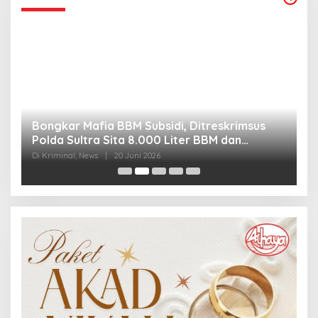
Bongkar Mafia BBM Subsidi, Ditreskrimsus
J
Polda Sultra Sita 8.000 Liter BBM dan
G
Ringkus 3 Tersangka
3
Di Kriminal, News
|
20 Juni 2026
Di