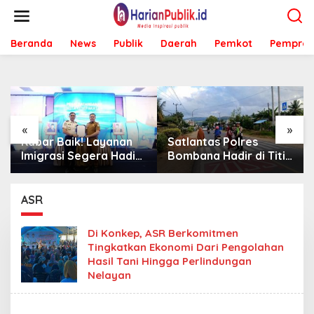
L
e
w
Beranda
News
Publik
Daerah
Pemkot
Pemprov
a
t
i
k
e
k
o
«
»
n
Kabar Baik! Layanan
Satlantas Polres
t
Imigrasi Segera Hadir
Bombana Hadir di Titik
e
di MPP Bombana,
Rawan, Pastikan
n
Warga Tak Perlu Lagi
Pelajar Berangkat
ke Kendari
Sekolah dengan Aman
ASR
Di Konkep, ASR Berkomitmen
Tingkatkan Ekonomi Dari Pengolahan
Hasil Tani Hingga Perlindungan
Nelayan