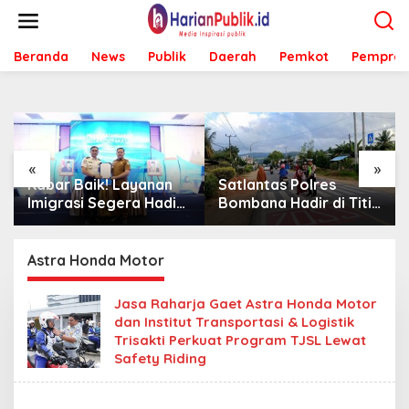
L
e
w
Beranda
News
Publik
Daerah
Pemkot
Pemprov
a
t
i
k
e
k
o
«
»
n
Kabar Baik! Layanan
Satlantas Polres
t
Imigrasi Segera Hadir
Bombana Hadir di Titik
e
di MPP Bombana,
Rawan, Pastikan
n
Warga Tak Perlu Lagi
Pelajar Berangkat
ke Kendari
Sekolah dengan Aman
Astra Honda Motor
Jasa Raharja Gaet Astra Honda Motor
dan Institut Transportasi & Logistik
Trisakti Perkuat Program TJSL Lewat
Safety Riding