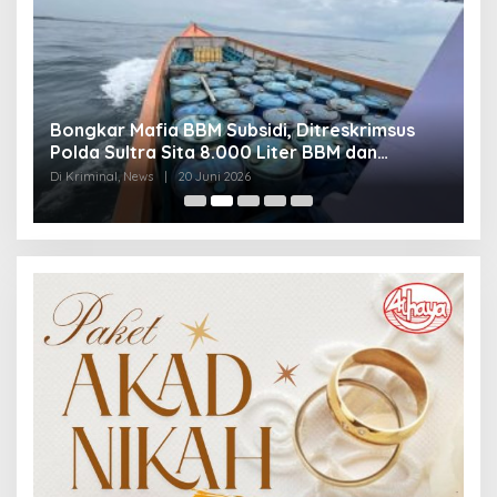
Bongkar Mafia BBM Subsidi, Ditreskrimsus
J
Polda Sultra Sita 8.000 Liter BBM dan
G
Ringkus 3 Tersangka
3
Di Kriminal, News
|
20 Juni 2026
Di