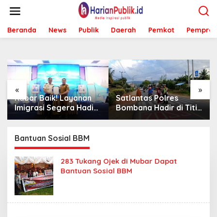
L
e
w
Beranda
News
Publik
Daerah
Pemkot
Pemprov
a
t
i
k
e
k
o
«
»
n
n
Satlantas Polres
Sambut Mahasiswa
t
ir
Bombana Hadir di Titik
KKA UMK, Bombana
e
Rawan, Pastikan
Bombana Minta
n
gi
Pelajar Berangkat
Program Kerja Tepat
Sekolah dengan Aman
Sasaran
Bantuan Sosial BBM
283 Tukang Ojek di Mubar Dapat
Bantuan Sosial BBM