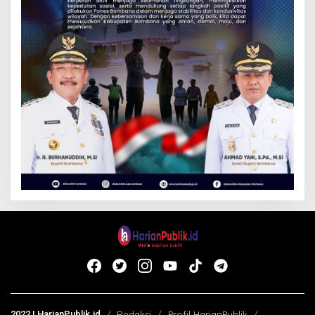
2022 | HarianPublik.id
Redaksi
Profil HarianPublik