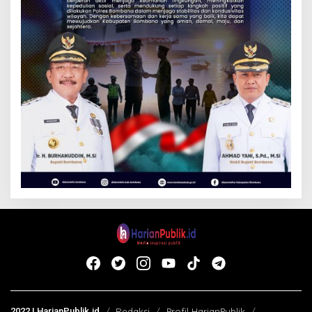
2022 | HarianPublik.id
Redaksi
Profil HarianPublik