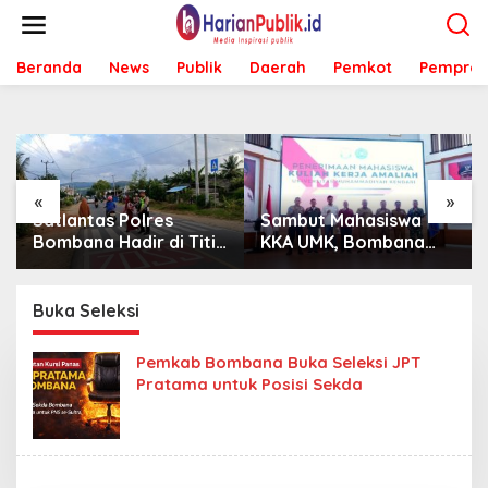
L
e
w
Beranda
News
Publik
Daerah
Pemkot
Pemprov
a
t
i
k
e
k
o
«
»
n
Satlantas Polres
Sambut Mahasiswa
t
Bombana Hadir di Titik
KKA UMK, Bombana
e
Rawan, Pastikan
Bombana Minta
n
Pelajar Berangkat
Program Kerja Tepat
Sekolah dengan Aman
Sasaran
Buka Seleksi
Pemkab Bombana Buka Seleksi JPT
Pratama untuk Posisi Sekda